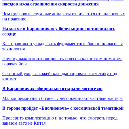
поездов из-за ограничения скорости движения
Чем цифровые слуховые аппараты отличаются от аналоговых
на практике
На матче в Барановичах у болельщицы остановилось
сердце
Как правильно укладывать фундаментные блоки: пошаговая
технология
Почему важно контролировать стресс и как в этом помогает
горячая йога
Сезонный уход за кожей: как адаптировать косметику под
климат
В Барановичах официально открыли мотосезон
Малый ремонтный бизнес: с чего начинают частные мастера
В городе пройдет «Библионочь» с космической тематикой
Проверить комплектацию и не только: что смотреть перед
заказом авто из Китая