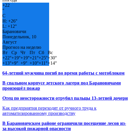
+
22
°
C
H:
+
26°
L:
+
12°
Барановичи
Понедельник, 10
Август
Прогноз на неделю
Вт
Ср
Чт
Пт
Сб
Вс
+
22°
+
19°
+
19°
+
21°
+
25°
+
30°
+
13°
+
9°
+
9°
+
10°
+
11°
+
14°
64-летний мужчина погиб во время работы с мотоблоком
В спальном корпусе детского лагеря под Барановичами
произошёл пожар
Отец по неосторожности отрубил пальцы 13-летней дочери
Как предприятия переходят от ручного труда к
автоматизированному производству
В Барановичском районе ограничили посещение лесов из-
за высокой пожарной опасности