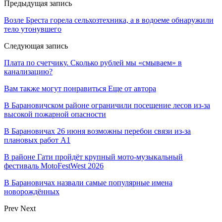
Предыдущая запись
Возле Бреста горела сельхозтехника, а в водоеме обнаружили
тело утонувшего
Следующая запись
Плата по счетчику. Сколько рублей мы «смываем» в
канализацию?
Вам также могут понравиться
Еще от автора
В Барановичском районе ограничили посещение лесов из-за
высокой пожарной опасности
В Барановичах 26 июня возможны перебои связи из-за
плановых работ A1
В районе Гати пройдёт крупный мото-музыкальный
фестиваль MotoFestWest 2026
В Барановичах назвали самые популярные имена
новорождённых
Prev
Next