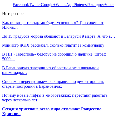
Facebook
Twitter
Google+
WhatsApp
Pinterest
Эл. адрес
Viber
Интересное:
Как понять, что стартап будет успешным? Три совета от
Илона…
До 15 градусов мороза обещают в Беларуси 9 марта. А что в…
Министр ЖКХ рассказал, сколько платит за коммуналку
В ПП «Тересполь» белорус не сообщил о наличке: штраф
5000…
В Барановичах завершился областной этап школьной
олимпиады…
Сносим и перестраиваем: как правильно демонтировать
старые постройки в Барановичах
Почему новые лифты в многоэтажках перестают работать
через несколько лет
Сегодня христиане всего мира отмечают Рождество
Христово