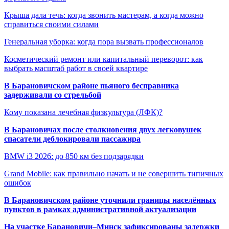
Крыша дала течь: когда звонить мастерам, а когда можно
справиться своими силами
Генеральная уборка: когда пора вызвать профессионалов
Косметический ремонт или капитальный переворот: как
выбрать масштаб работ в своей квартире
В Барановичском районе пьяного бесправника
задерживали со стрельбой
Кому показана лечебная физкультура (ЛФК)?
В Барановичах после столкновения двух легковушек
спасатели деблокировали пассажира
BMW i3 2026: до 850 км без подзарядки
Grand Mobile: как правильно начать и не совершить типичных
ошибок
В Барановичском районе уточнили границы населённых
пунктов в рамках административной актуализации
На участке Барановичи–Минск зафиксированы задержки