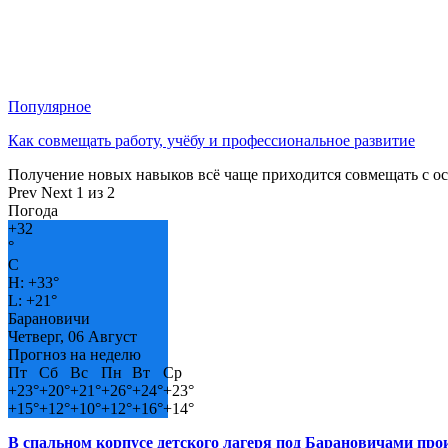
Популярное
Как совмещать работу, учёбу и профессиональное развитие
Получение новых навыков всё чаще приходится совмещать с о
Prev
Next
1 из 2
Погода
+
32
°
C
H:
+
33°
L:
+
21°
Барановичи
Четверг, 06 Август
Прогноз на неделю
Пт
Сб
Вс
Пн
Вт
Ср
+
23°
+
20°
+
21°
+
26°
+
24°
+
23°
+
15°
+
12°
+
10°
+
12°
+
16°
+
14°
В спальном корпусе детского лагеря под Барановичами пр