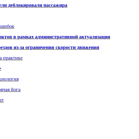
тели деблокировали пассажира
 ошибок
нктов в рамках административной актуализации
здов из-за ограничения скорости движения
а практике
е
хнология
ячая йога
ат