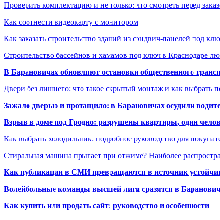
Проверить комплектацию и не только: что смотреть перед заказ
Как соотнести видеокарту с монитором
Как заказать строительство зданий из сэндвич-панелей под кл
Строительство бассейнов и хамамов под ключ в Краснодаре л
В Барановичах обновляют остановки общественного транс
Двери без лишнего: что такое скрытый монтаж и как выбрать 
Зажало дверью и протащило: в Барановичах осудили водите
Взрыв в доме под Гродно: разрушены квартиры, один челов
Как выбрать холодильник: подробное руководство для покупат
Стиральная машина прыгает при отжиме? Наиболее распрост
Как публикации в СМИ превращаются в источник устойчиво
Волейбольные команды высшей лиги сразятся в Баранови
Как купить или продать сайт: руководство и особенности