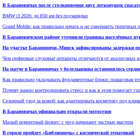
В Барановичах после столкновения двух легковушек спаса
BMW i3 2026: до 850 км без подзарядки
Grand Mobile: как правильно начать и не совершить типичных
В Барановичском районе уточнили границы населённых пу
На участке Барановичи–Минск зафиксированы задержки пое
Чем цифровые слуховые аппараты отличаются от аналоговых н
На матче в Барановичах у болельщицы остановилось сердц
Как правильно укладывать фундаментные блоки: пошаговая те
Почему важно контролировать стресс и как в этом помогает гор
Сезонный уход за кожей: как адаптировать косметику под клим
В Барановичах официально открыли мотосезон
Малый ремонтный бизнес: с чего начинают частные мастера
В городе пройдет «Библионочь» с космической тематикой