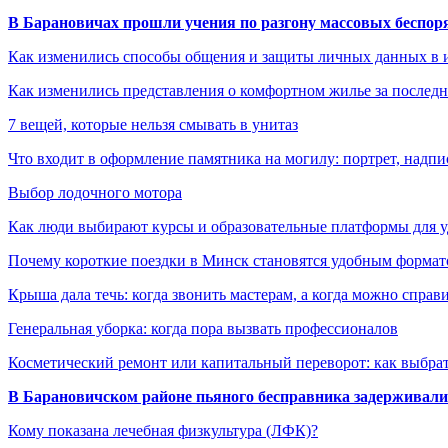
В Барановичах прошли учения по разгону массовых беспор
Как изменились способы общения и защиты личных данных в 
Как изменились представления о комфортном жилье за последни
7 вещей, которые нельзя смывать в унитаз
Что входит в оформление памятника на могилу: портрет, надпис
Выбор лодочного мотора
Как люди выбирают курсы и образовательные платформы для 
Почему короткие поездки в Минск становятся удобным формат
Крыша дала течь: когда звонить мастерам, а когда можно справ
Генеральная уборка: когда пора вызвать профессионалов
Косметический ремонт или капитальный переворот: как выбрат
В Барановичском районе пьяного бесправника задерживали 
Кому показана лечебная физкультура (ЛФК)?