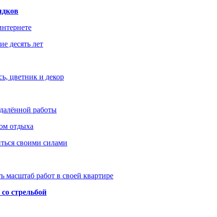
ядков
интернете
е десять лет
ь, цветник и декор
удалённой работы
ом отдыха
иться своими силами
ь масштаб работ в своей квартире
со стрельбой