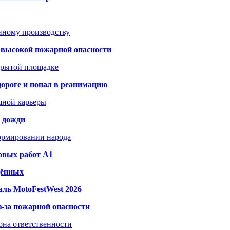
анному производству
а высокой пожарной опасности
акрытой площадке
дороге и попал в реанимацию
шной карьеры
и дожди
формировании народа
овых работ A1
дённых
ль MotoFestWest 2026
з-за пожарной опасности
зона ответственности