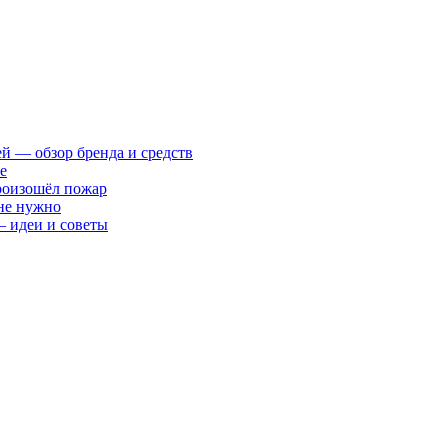
ей — обзор бренда и средств
е
произошёл пожар
 не нужно
— идеи и советы