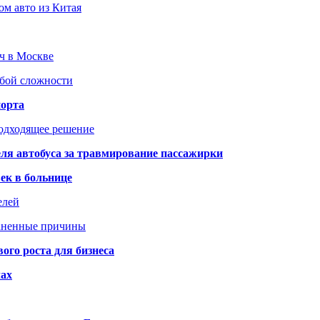
ом авто из Китая
юч в Москве
юбой сложности
порта
подходящее решение
ля автобуса за травмирование пассажирки
ек в больнице
елей
раненные причины
го роста для бизнеса
чах