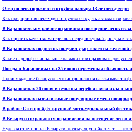
Отец по неосторожности отрубил пальцы 13-летней дочери
Как предприятия переходят от ручного труда к автоматизиров
В Барановичском районе ограничили посещение лесов из-з
Как оценить качество материалов перед покупкой доступа к з
В Барановичах подросток получил удар током на железной 
Какие надпрофессиональные навыки стоит развивать для успе
Погода в Барановичах на 25 июня: переменная облачность 
Происхождение белорусов: что антропология рассказывает о 
В Барановичах 26 июня возможны перебои связи из-за план
В Барановичах назвали самые популярные имена новорож
В районе Гати пройдёт крупный мото-музыкальный фестива
В Беларуси сохраняются ограничения на посещение лесов и
Нулевая отчетность в Беларуси: почему «пустой» отчет — это 