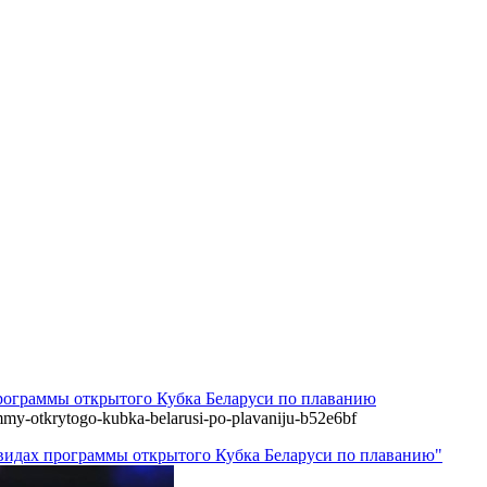
рограммы открытого Кубка Беларуси по плаванию
ammy-otkrytogo-kubka-belarusi-po-plavaniju-b52e6bf
 видах программы открытого Кубка Беларуси по плаванию"