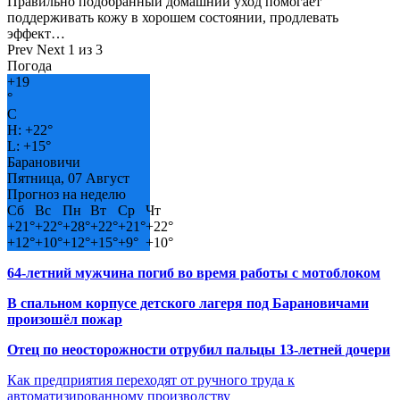
Правильно подобранный домашний уход помогает
поддерживать кожу в хорошем состоянии, продлевать
эффект…
Prev
Next
1 из 3
Погода
+
19
°
C
H:
+
22°
L:
+
15°
Барановичи
Пятница, 07 Август
Прогноз на неделю
Сб
Вс
Пн
Вт
Ср
Чт
+
21°
+
22°
+
28°
+
22°
+
21°
+
22°
+
12°
+
10°
+
12°
+
15°
+
9°
+
10°
64-летний мужчина погиб во время работы с мотоблоком
В спальном корпусе детского лагеря под Барановичами
произошёл пожар
Отец по неосторожности отрубил пальцы 13-летней дочери
Как предприятия переходят от ручного труда к
автоматизированному производству