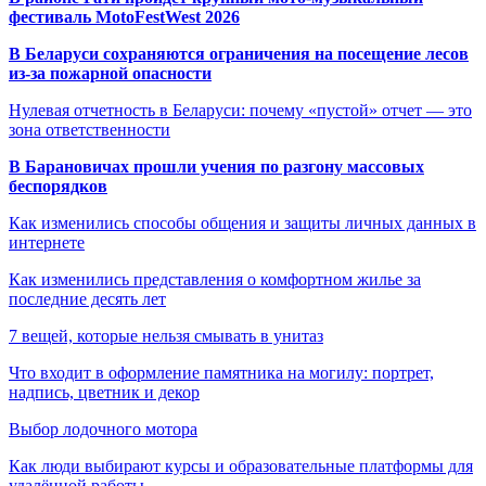
фестиваль MotoFestWest 2026
В Беларуси сохраняются ограничения на посещение лесов
из-за пожарной опасности
Нулевая отчетность в Беларуси: почему «пустой» отчет — это
зона ответственности
В Барановичах прошли учения по разгону массовых
беспорядков
Как изменились способы общения и защиты личных данных в
интернете
Как изменились представления о комфортном жилье за
последние десять лет
7 вещей, которые нельзя смывать в унитаз
Что входит в оформление памятника на могилу: портрет,
надпись, цветник и декор
Выбор лодочного мотора
Как люди выбирают курсы и образовательные платформы для
удалённой работы