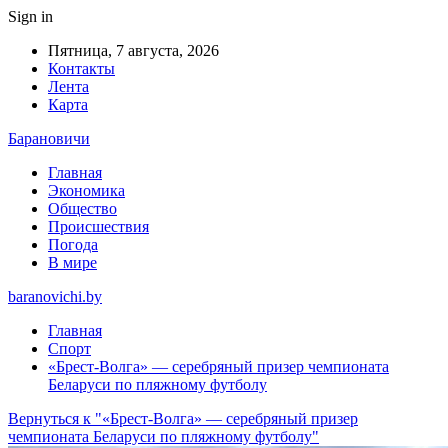
Sign in
Пятница, 7 августа, 2026
Контакты
Лента
Карта
Барановичи
Главная
Экономика
Общество
Происшествия
Погода
В мире
baranovichi.by
Главная
Спорт
«Брест-Волга» — серебряный призер чемпионата
Беларуси по пляжному футболу
Вернуться к "«Брест-Волга» — серебряный призер
чемпионата Беларуси по пляжному футболу"