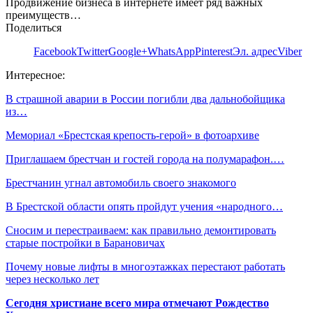
Продвижение бизнеса в интернете имеет ряд важных
преимуществ…
Поделиться
Facebook
Twitter
Google+
WhatsApp
Pinterest
Эл. адрес
Viber
Интересное:
В страшной аварии в России погибли два дальнобойщика
из…
Мемориал «Брестская крепость-герой» в фотоархиве
Приглашаем брестчан и гостей города на полумарафон.…
Брестчанин угнал автомобиль своего знакомого
В Брестской области опять пройдут учения «народного…
Сносим и перестраиваем: как правильно демонтировать
старые постройки в Барановичах
Почему новые лифты в многоэтажках перестают работать
через несколько лет
Сегодня христиане всего мира отмечают Рождество