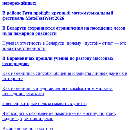
новорождённых
В районе Гати пройдёт крупный мото-музыкальный
фестиваль MotoFestWest 2026
В Беларуси сохраняются ограничения на посещение лесов
из-за пожарной опасности
Нулевая отчетность в Беларуси: почему «пустой» отчет — это
зона ответственности
В Барановичах прошли учения по разгону массовых
беспорядков
Как изменились способы общения и защиты личных данных в
интернете
Как изменились представления о комфортном жилье за
последние десять лет
7 вещей, которые нельзя смывать в унитаз
Что входит в оформление памятника на могилу: портрет,
надпись, цветник и декор
Выбор лодочного мотора