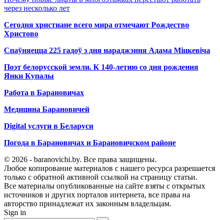
через несколько лет
Сегодня христиане всего мира отмечают Рождество
Христово
Спаўняецца 225 гадоў з дня нараджэння Адама Міцкевіча
Поэт белорусской земли. К 140-летию со дня рождения
Янки Купалы
Работа в Барановичах
Медицина Барановичей
Digital услуги в Беларуси
Погода в Барановичах и Барановичском районе
© 2026 - baranovichi.by. Все права защищены.
Любое копирование материалов с нашего ресурса разрешается
только с обратной активной ссылкой на страницу статьи.
Все материалы опубликованные на сайте взяты с открытых
источников и других порталов интернета, все права на
авторство принадлежат их законным владельцам.
Sign in