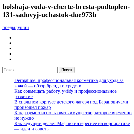
bolshaja-voda-v-cherte-bresta-podtoplen-
131-sadovyj-uchastok-dae973b
предыдущий
Dermatime: профессиональная косметика для ухода за
кожей — обзор бренда и средств
Как совмещать работу, учёбу и профессиональное
развитие
В спальном корпусе детского лагеря под Барановичами
произошёл пожар
Как разумно использовать имущество, которое временно
не нужно
Как ведущий делает Мафию интереснее на корпоративе
— идеи и советы