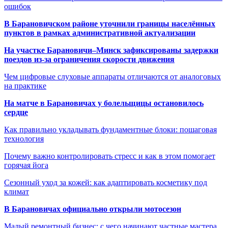
ошибок
В Барановичском районе уточнили границы населённых
пунктов в рамках административной актуализации
На участке Барановичи–Минск зафиксированы задержки
поездов из-за ограничения скорости движения
Чем цифровые слуховые аппараты отличаются от аналоговых
на практике
На матче в Барановичах у болельщицы остановилось
сердце
Как правильно укладывать фундаментные блоки: пошаговая
технология
Почему важно контролировать стресс и как в этом помогает
горячая йога
Сезонный уход за кожей: как адаптировать косметику под
климат
В Барановичах официально открыли мотосезон
Малый ремонтный бизнес: с чего начинают частные мастера