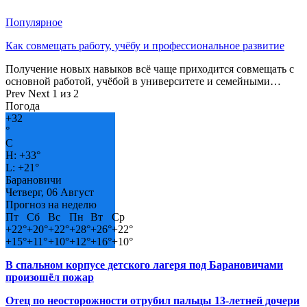
Популярное
Как совмещать работу, учёбу и профессиональное развитие
Получение новых навыков всё чаще приходится совмещать с
основной работой, учёбой в университете и семейными…
Prev
Next
1 из 2
Погода
+
32
°
C
H:
+
33°
L:
+
21°
Барановичи
Четверг, 06 Август
Прогноз на неделю
Пт
Сб
Вс
Пн
Вт
Ср
+
22°
+
20°
+
22°
+
28°
+
26°
+
22°
+
15°
+
11°
+
10°
+
12°
+
16°
+
10°
В спальном корпусе детского лагеря под Барановичами
произошёл пожар
Отец по неосторожности отрубил пальцы 13-летней дочери