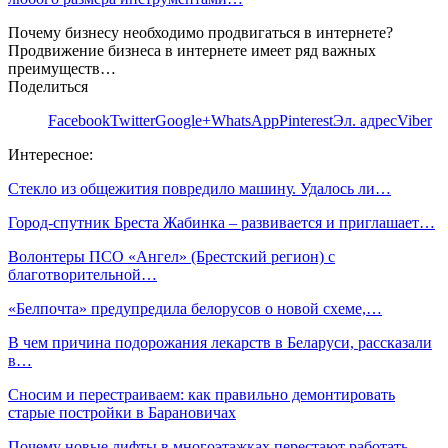
Почему бизнесу необходимо продвигаться в интернете?
Продвижение бизнеса в интернете имеет ряд важных
преимуществ…
Поделиться
Facebook
Twitter
Google+
WhatsApp
Pinterest
Эл. адрес
Viber
Интересное:
Стекло из общежития повредило машину. Удалось ли…
Город-спутник Бреста Жабинка – развивается и приглашает…
Волонтеры ПСО «Ангел» (Брестский регион) с
благотворительной…
«Белпочта» предупредила белорусов о новой схеме,…
В чем причина подорожания лекарств в Беларуси, рассказали
в…
Сносим и перестраиваем: как правильно демонтировать
старые постройки в Барановичах
Почему новые лифты в многоэтажках перестают работать