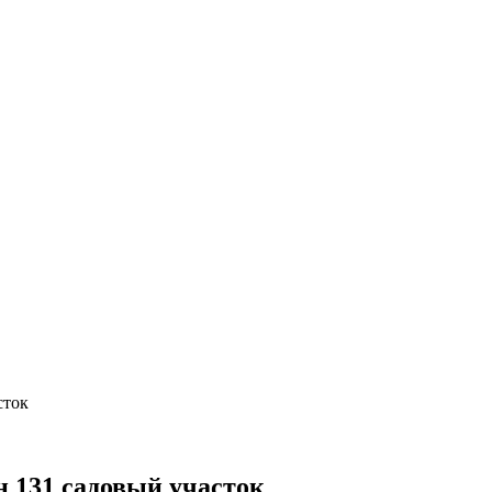
сток
н 131 садовый участок