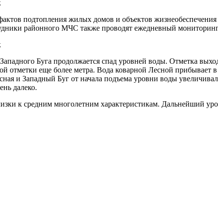
я фактов подтопления жилых домов и объектов жизнеобеспечени
удники районного МЧС также проводят ежедневный мониторинг
 Западного Буга продолжается спад уровней воды. Отметка выхо
ной отметки еще более метра. Вода коварной Лесной прибывает
сная и Западный Буг от начала подъема уровни воды увеличивали
ень далеко.
лизки к средним многолетним характеристикам. Дальнейший ур