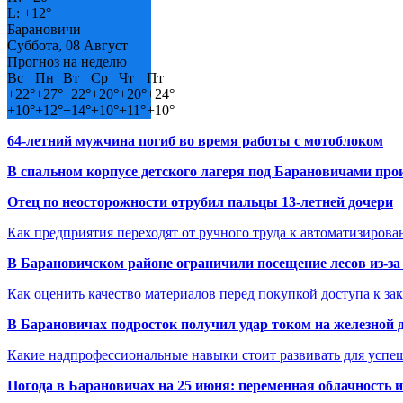
L:
+
12°
Барановичи
Суббота, 08 Август
Прогноз на неделю
Вс
Пн
Вт
Ср
Чт
Пт
+
22°
+
27°
+
22°
+
20°
+
20°
+
24°
+
10°
+
12°
+
14°
+
10°
+
11°
+
10°
64-летний мужчина погиб во время работы с мотоблоком
В спальном корпусе детского лагеря под Барановичами пр
Отец по неосторожности отрубил пальцы 13-летней дочери
Как предприятия переходят от ручного труда к автоматизиров
В Барановичском районе ограничили посещение лесов из-з
Как оценить качество материалов перед покупкой доступа к з
В Барановичах подросток получил удар током на железной 
Какие надпрофессиональные навыки стоит развивать для успе
Погода в Барановичах на 25 июня: переменная облачность 