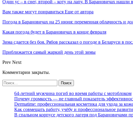
Один ус – в снег, второй – коту на лапу. В Барановичах нашли
Вам также могут понравиться
Еще от автора
Погода в Барановичах на 25 июня: переменная облачность и д
Какая погода будет в Барановичах в конце февраля
Зима сдается без боя. Рябов рассказал о погоде в Беларуси в п
Приближается самый жаркий день этой зимы
Prev
Next
Комментарии закрыты.
64-летний мужчина погиб во время работы с мотоблоком
Почему громкость — не главный показатель эффективнос
Dermatime: профессиональная косметика для ухода за кож
Как совмещать работу, учёбу и профессиональное развити
В спальном корпусе детского лагеря под Барановичами 