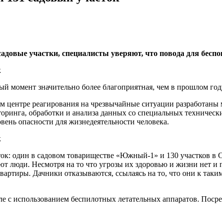
довые участки, специалисты уверяют, что повода для беспок
ый момент значительно более благоприятная, чем в прошлом год
ком центре реагирования на чрезвычайные ситуации разработан
ринга, обработки и анализа данных со специальных технически
вень опасности для жизнедеятельности человека.
ток: один в садовом товариществе «Южный-1» и 130 участков в С
ют люди. Несмотря на то что угрозы их здоровью и жизни нет 
вартиры. Дачники отказываются, ссылаясь на то, что они к так
сле с использованием беспилотных летательных аппаратов. Пос