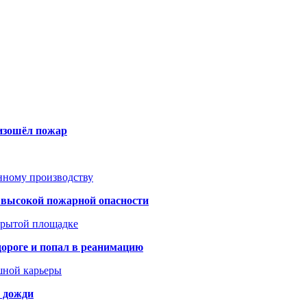
оизошёл пожар
анному производству
а высокой пожарной опасности
акрытой площадке
дороге и попал в реанимацию
шной карьеры
и дожди