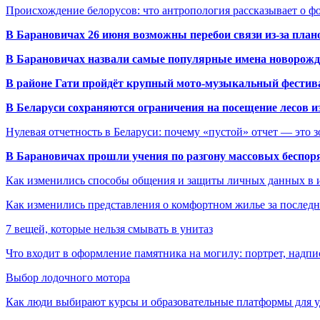
Происхождение белорусов: что антропология рассказывает о 
В Барановичах 26 июня возможны перебои связи из-за план
В Барановичах назвали самые популярные имена новорож
В районе Гати пройдёт крупный мото-музыкальный фестива
В Беларуси сохраняются ограничения на посещение лесов и
Нулевая отчетность в Беларуси: почему «пустой» отчет — это 
В Барановичах прошли учения по разгону массовых беспор
Как изменились способы общения и защиты личных данных в 
Как изменились представления о комфортном жилье за последни
7 вещей, которые нельзя смывать в унитаз
Что входит в оформление памятника на могилу: портрет, надпис
Выбор лодочного мотора
Как люди выбирают курсы и образовательные платформы для 