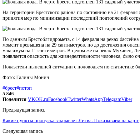
На территории Брестского района по состоянию на 21 феврал
принятия мер по минимизации последствий подтоплений сотр
По данным Брестоблгидромета, с 14 февраля на реках бассейна
момент превышена на 29 сантиметров, но до достижения опас
максимум на 11 сантиметров. В целом же на реках Мухавец, Ле
появляется опасность для жизнедеятельности человека, было оч
Показатели нынешней ситуации с половодьем по статистике б
Фото: Галины Монич
#брест
#потоп
5 846
Поделится
VK
OK.ru
Facebook
Twitter
WhatsApp
Telegram
Viber
Предыдущая запись
Какие пункты пропуска закрывает Литва. Показываем на карте
Следующая запись