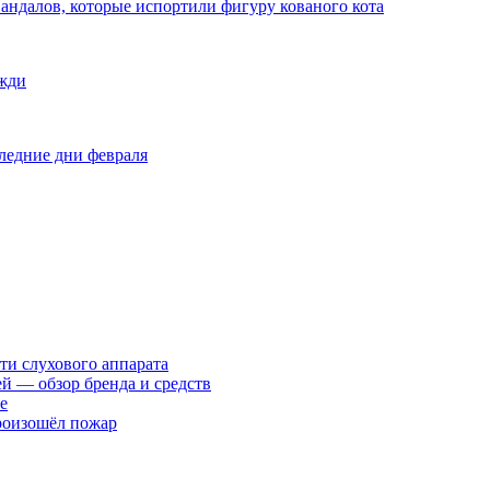
 вандалов, которые испортили фигуру кованого кота
ожди
оследние дни февраля
ти слухового аппарата
ей — обзор бренда и средств
е
произошёл пожар