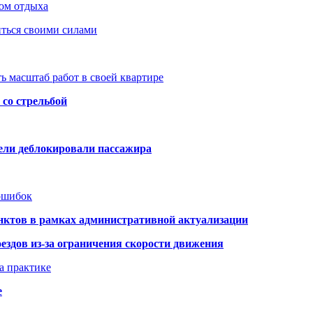
ом отдыха
иться своими силами
ь масштаб работ в своей квартире
со стрельбой
тели деблокировали пассажира
 ошибок
нктов в рамках административной актуализации
здов из-за ограничения скорости движения
а практике
е