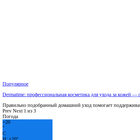
Популярное
Dermatime: профессиональная косметика для ухода за кожей —
Правильно подобранный домашний уход помогает поддерживат
Prev
Next
1 из 3
Погода
+
20
°
C
H:
+
20°