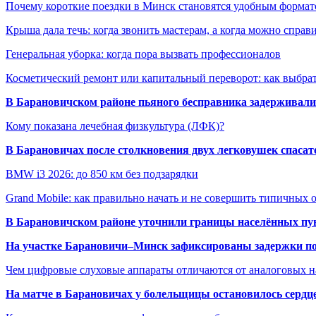
Почему короткие поездки в Минск становятся удобным формат
Крыша дала течь: когда звонить мастерам, а когда можно справ
Генеральная уборка: когда пора вызвать профессионалов
Косметический ремонт или капитальный переворот: как выбрат
В Барановичском районе пьяного бесправника задерживали 
Кому показана лечебная физкультура (ЛФК)?
В Барановичах после столкновения двух легковушек спаса
BMW i3 2026: до 850 км без подзарядки
Grand Mobile: как правильно начать и не совершить типичных
В Барановичском районе уточнили границы населённых пу
На участке Барановичи–Минск зафиксированы задержки пое
Чем цифровые слуховые аппараты отличаются от аналоговых н
На матче в Барановичах у болельщицы остановилось сердц