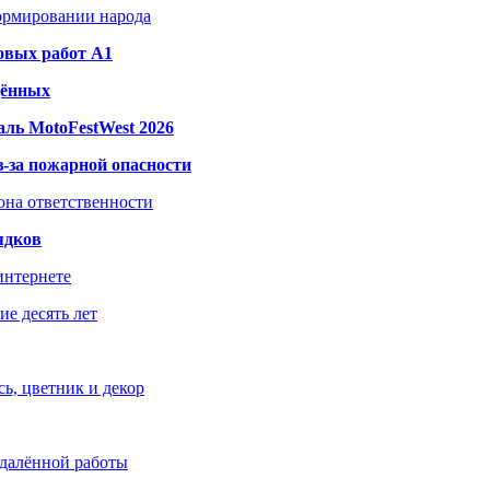
формировании народа
овых работ A1
дённых
ль MotoFestWest 2026
з-за пожарной опасности
зона ответственности
ядков
интернете
е десять лет
ь, цветник и декор
удалённой работы