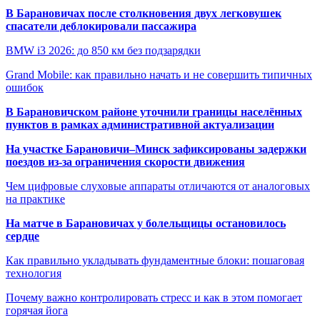
В Барановичах после столкновения двух легковушек
спасатели деблокировали пассажира
BMW i3 2026: до 850 км без подзарядки
Grand Mobile: как правильно начать и не совершить типичных
ошибок
В Барановичском районе уточнили границы населённых
пунктов в рамках административной актуализации
На участке Барановичи–Минск зафиксированы задержки
поездов из-за ограничения скорости движения
Чем цифровые слуховые аппараты отличаются от аналоговых
на практике
На матче в Барановичах у болельщицы остановилось
сердце
Как правильно укладывать фундаментные блоки: пошаговая
технология
Почему важно контролировать стресс и как в этом помогает
горячая йога