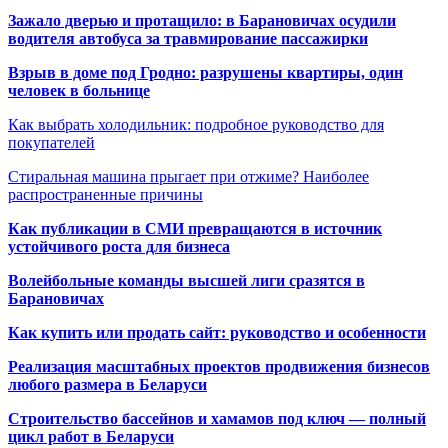
Зажало дверью и протащило: в Барановичах осудили
водителя автобуса за травмирование пассажирки
Взрыв в доме под Гродно: разрушены квартиры, один
человек в больнице
Как выбрать холодильник: подробное руководство для
покупателей
Стиральная машина прыгает при отжиме? Наиболее
распространенные причины
Как публикации в СМИ превращаются в источник
устойчивого роста для бизнеса
Волейбольные команды высшей лиги сразятся в
Барановичах
Как купить или продать сайт: руководство и особенности
Реализация масштабных проектов продвижения бизнесов
любого размера в Беларуси
Строительство бассейнов и хамамов под ключ — полный
цикл работ в Беларуси