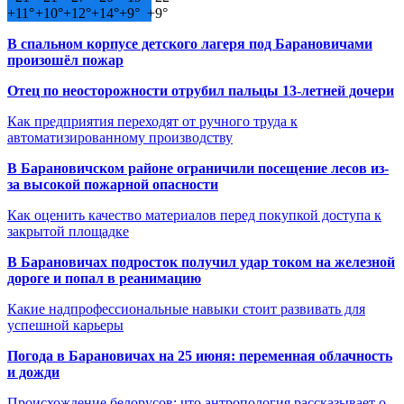
+
11°
+
10°
+
12°
+
14°
+
9°
+
9°
В спальном корпусе детского лагеря под Барановичами
произошёл пожар
Отец по неосторожности отрубил пальцы 13-летней дочери
Как предприятия переходят от ручного труда к
автоматизированному производству
В Барановичском районе ограничили посещение лесов из-
за высокой пожарной опасности
Как оценить качество материалов перед покупкой доступа к
закрытой площадке
В Барановичах подросток получил удар током на железной
дороге и попал в реанимацию
Какие надпрофессиональные навыки стоит развивать для
успешной карьеры
Погода в Барановичах на 25 июня: переменная облачность
и дожди
Происхождение белорусов: что антропология рассказывает о