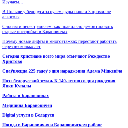
Изучаем…
В Польше у белоруса за рулем фуры нашли 3 промилле
алкоголя
Сносим и перестраиваем: как правильно демонтировать
старые постройки в Барановичах
Почему новые лифты в многоэтажках перестают работать
через несколько лет
Сегодня христиане всего мира отмечают Рождество
Христово
Спаўняецца 225 гадоў з дня нараджэння Адама Міцкевіча
Поэт белорусской земли. К 140-летию со дня рождения
Янки Купалы
Работа в Барановичах
Медицина Барановичей
Digital услуги в Беларуси
Погода в Барановичах и Барановичском районе