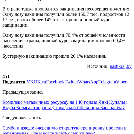
В стране также проводится вакцинация несовершеннолетних.
Одну дозу вакцины получили более 150,7 тыс. подростков 12-
17 лет, из них более 145,5 тыс. прошли полный курс
вакцинации.
Одну дозу вакцины получили 70,4% от общей численности
населения страны, полный курс вакцинации прошли 69,4%
населения.
Бустерную вакцинацию прошли 26,1% населения.
Источник:
nashkraj.by
451
Поделится
VK
OK.ru
Facebook
Twitter
WhatsApp
Telegram
Viber
Предыдущая запись
Комплекс метадычных рэсурсаў да 140-годдзя Янкі Купалы і
Якуба Коласа створаны ў гарадской бібліятэцы Баранавічаў
Следующая запись
Самбо и дзюдо: очередную открытую тренировку провели в
Барановичах. Где и когда ждать следующую?