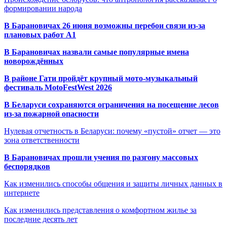
формировании народа
В Барановичах 26 июня возможны перебои связи из-за
плановых работ A1
В Барановичах назвали самые популярные имена
новорождённых
В районе Гати пройдёт крупный мото-музыкальный
фестиваль MotoFestWest 2026
В Беларуси сохраняются ограничения на посещение лесов
из-за пожарной опасности
Нулевая отчетность в Беларуси: почему «пустой» отчет — это
зона ответственности
В Барановичах прошли учения по разгону массовых
беспорядков
Как изменились способы общения и защиты личных данных в
интернете
Как изменились представления о комфортном жилье за
последние десять лет