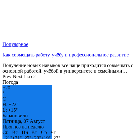
Популярное
Как совмещать работу, учёбу и профессиональное развитие
Получение новых навыков всё чаще приходится совмещать с
основной работой, учёбой в университете и семейными…
Prev
Next
1 из 2
Погода
+
20
°
C
H:
+
22°
L:
+
15°
Барановичи
Пятница, 07 Август
Прогноз на неделю
Сб
Вс
Пн
Вт
Ср
Чт
+
21°
+
21°
+
27°
+
20°
+
19°
+
22°