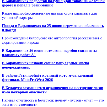
В Барановичах подросток получил удар током на железной
дороге и попал в реанимацию
Какие надпрофессиональные навыки стоит развивать для
успешной карьеры
Погода в Барановичах на 25 июня: переменная облачность
и дожди
Происхождение белорусов: что антропология рассказывает о
формировании народа
В Барановичах 26 июня возможны перебои связи из-за
плановых работ A1
В Барановичах назвали самые популярные имена
новорождённых
В районе Гати пройдёт крупный мото-музыкальный
фестиваль MotoFestWest 2026
В Беларуси сохраняются ограничения на посещение лесов
из-за пожарной опасности
Нулевая отчетность в Беларуси: почему «пустой» отчет — это
зона ответственности