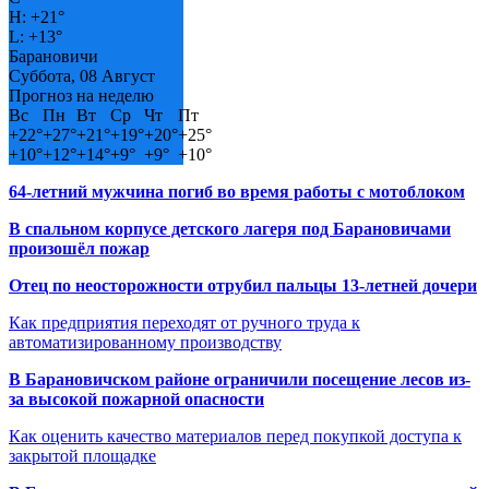
H:
+
21°
L:
+
13°
Барановичи
Суббота, 08 Август
Прогноз на неделю
Вс
Пн
Вт
Ср
Чт
Пт
+
22°
+
27°
+
21°
+
19°
+
20°
+
25°
+
10°
+
12°
+
14°
+
9°
+
9°
+
10°
64-летний мужчина погиб во время работы с мотоблоком
В спальном корпусе детского лагеря под Барановичами
произошёл пожар
Отец по неосторожности отрубил пальцы 13-летней дочери
Как предприятия переходят от ручного труда к
автоматизированному производству
В Барановичском районе ограничили посещение лесов из-
за высокой пожарной опасности
Как оценить качество материалов перед покупкой доступа к
закрытой площадке