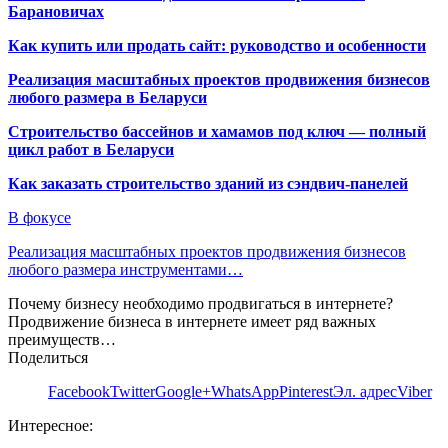
Барановичах
Как купить или продать сайт: руководство и особенности
Реализация масштабных проектов продвижения бизнесов
любого размера в Беларуси
Строительство бассейнов и хамамов под ключ — полный
цикл работ в Беларуси
Как заказать строительство зданий из сэндвич-панелей
В фокусе
Реализация масштабных проектов продвижения бизнесов
любого размера инструментами…
Почему бизнесу необходимо продвигаться в интернете?
Продвижение бизнеса в интернете имеет ряд важных
преимуществ…
Поделиться
Facebook
Twitter
Google+
WhatsApp
Pinterest
Эл. адрес
Viber
Интересное: