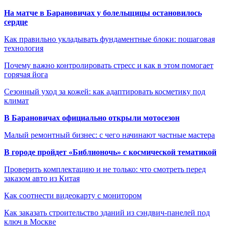
На матче в Барановичах у болельщицы остановилось
сердце
Как правильно укладывать фундаментные блоки: пошаговая
технология
Почему важно контролировать стресс и как в этом помогает
горячая йога
Сезонный уход за кожей: как адаптировать косметику под
климат
В Барановичах официально открыли мотосезон
Малый ремонтный бизнес: с чего начинают частные мастера
В городе пройдет «Библионочь» с космической тематикой
Проверить комплектацию и не только: что смотреть перед
заказом авто из Китая
Как соотнести видеокарту с монитором
Как заказать строительство зданий из сэндвич-панелей под
ключ в Москве