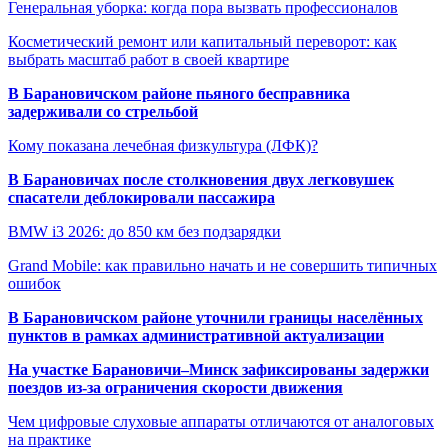
Генеральная уборка: когда пора вызвать профессионалов
Косметический ремонт или капитальный переворот: как
выбрать масштаб работ в своей квартире
В Барановичском районе пьяного бесправника
задерживали со стрельбой
Кому показана лечебная физкультура (ЛФК)?
В Барановичах после столкновения двух легковушек
спасатели деблокировали пассажира
BMW i3 2026: до 850 км без подзарядки
Grand Mobile: как правильно начать и не совершить типичных
ошибок
В Барановичском районе уточнили границы населённых
пунктов в рамках административной актуализации
На участке Барановичи–Минск зафиксированы задержки
поездов из-за ограничения скорости движения
Чем цифровые слуховые аппараты отличаются от аналоговых
на практике