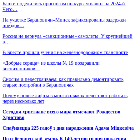
Банки поделились прогнозом по курсам валют на 2024-й.
Чего…
На участке Барановичи–Минск зафиксированы задержки
поездов…
Россия не вернула «санкционные» самолеты. У крупнейшей
в…
В Бресте прошли учения на железнодорожном транспорте
«Добрые сердца» из школы № 19 поздравили
воспитанников…
Сносим и перестраиваем: как правильно демонтировать
старые постройки в Барановичах
Почему новые лифты в многоэтажках перестают работать
через несколько лет
Сегодня христиане всего мира отмечают Рождество
Христово
Спаўняецца 225 гадоў з дня нараджэння Адама Міцкевіча
Поэт белорусской земли. К 140-летию со дня рождения