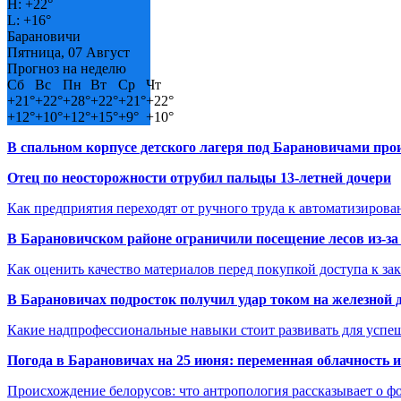
H:
+
22°
L:
+
16°
Барановичи
Пятница, 07 Август
Прогноз на неделю
Сб
Вс
Пн
Вт
Ср
Чт
+
21°
+
22°
+
28°
+
22°
+
21°
+
22°
+
12°
+
10°
+
12°
+
15°
+
9°
+
10°
В спальном корпусе детского лагеря под Барановичами пр
Отец по неосторожности отрубил пальцы 13-летней дочери
Как предприятия переходят от ручного труда к автоматизиров
В Барановичском районе ограничили посещение лесов из-з
Как оценить качество материалов перед покупкой доступа к з
В Барановичах подросток получил удар током на железной 
Какие надпрофессиональные навыки стоит развивать для успе
Погода в Барановичах на 25 июня: переменная облачность 
Происхождение белорусов: что антропология рассказывает о 