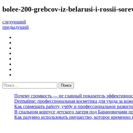
bolee-200-grebcov-iz-belarusi-i-rossii-so
следующий
предыдущий
Почему громкость — не главный показатель эффективнос
Dermatime: профессиональная косметика для ухода за кож
Как совмещать работу, учёбу и профессиональное развити
В спальном корпусе детского лагеря под Барановичами 
Как разумно использовать имущество, которое временно