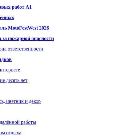
овых работ A1
дённых
ль MotoFestWest 2026
з-за пожарной опасности
зона ответственности
ядков
интернете
е десять лет
ь, цветник и декор
удалённой работы
ом отдыха