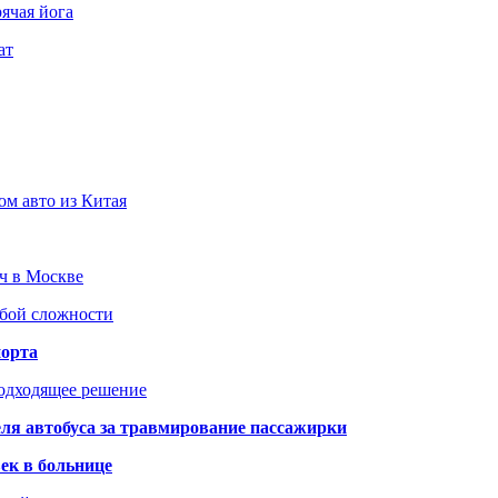
ячая йога
ат
ом авто из Китая
юч в Москве
юбой сложности
порта
подходящее решение
ля автобуса за травмирование пассажирки
ек в больнице