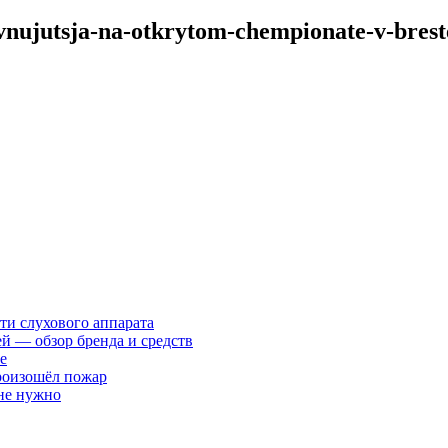
revnujutsja-na-otkrytom-chempionate-v-bres
ти слухового аппарата
ей — обзор бренда и средств
е
произошёл пожар
 не нужно