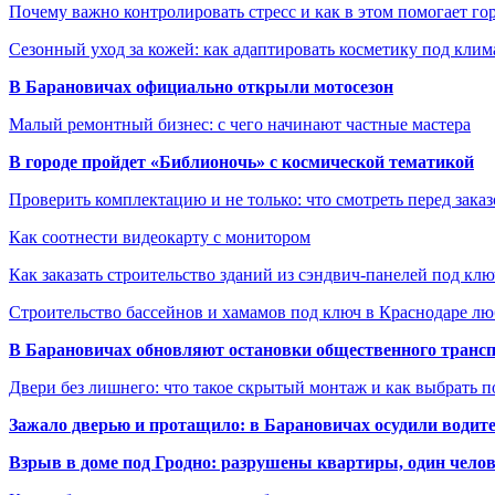
Почему важно контролировать стресс и как в этом помогает гор
Сезонный уход за кожей: как адаптировать косметику под клим
В Барановичах официально открыли мотосезон
Малый ремонтный бизнес: с чего начинают частные мастера
В городе пройдет «Библионочь» с космической тематикой
Проверить комплектацию и не только: что смотреть перед заказ
Как соотнести видеокарту с монитором
Как заказать строительство зданий из сэндвич-панелей под кл
Строительство бассейнов и хамамов под ключ в Краснодаре л
В Барановичах обновляют остановки общественного транс
Двери без лишнего: что такое скрытый монтаж и как выбрать 
Зажало дверью и протащило: в Барановичах осудили водите
Взрыв в доме под Гродно: разрушены квартиры, один челов