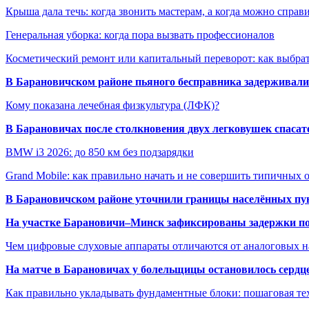
Крыша дала течь: когда звонить мастерам, а когда можно справ
Генеральная уборка: когда пора вызвать профессионалов
Косметический ремонт или капитальный переворот: как выбрат
В Барановичском районе пьяного бесправника задерживали 
Кому показана лечебная физкультура (ЛФК)?
В Барановичах после столкновения двух легковушек спаса
BMW i3 2026: до 850 км без подзарядки
Grand Mobile: как правильно начать и не совершить типичных
В Барановичском районе уточнили границы населённых пу
На участке Барановичи–Минск зафиксированы задержки пое
Чем цифровые слуховые аппараты отличаются от аналоговых н
На матче в Барановичах у болельщицы остановилось сердц
Как правильно укладывать фундаментные блоки: пошаговая те