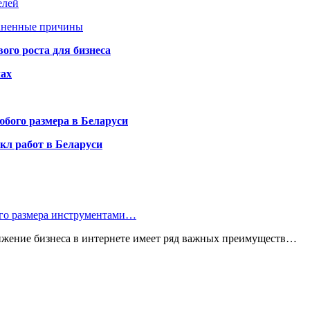
елей
раненные причины
го роста для бизнеса
чах
бого размера в Беларуси
кл работ в Беларуси
ого размера инструментами…
ижение бизнеса в интернете имеет ряд важных преимуществ…