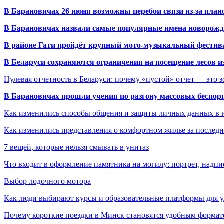
В Барановичах 26 июня возможны перебои связи из-за план
В Барановичах назвали самые популярные имена новорож
В районе Гати пройдёт крупный мото-музыкальный фестива
В Беларуси сохраняются ограничения на посещение лесов и
Нулевая отчетность в Беларуси: почему «пустой» отчет — это 
В Барановичах прошли учения по разгону массовых беспор
Как изменились способы общения и защиты личных данных в 
Как изменились представления о комфортном жилье за последни
7 вещей, которые нельзя смывать в унитаз
Что входит в оформление памятника на могилу: портрет, надпис
Выбор лодочного мотора
Как люди выбирают курсы и образовательные платформы для 
Почему короткие поездки в Минск становятся удобным формат