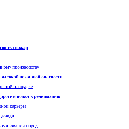
оизошёл пожар
анному производству
а высокой пожарной опасности
акрытой площадке
дороге и попал в реанимацию
шной карьеры
и дожди
формировании народа