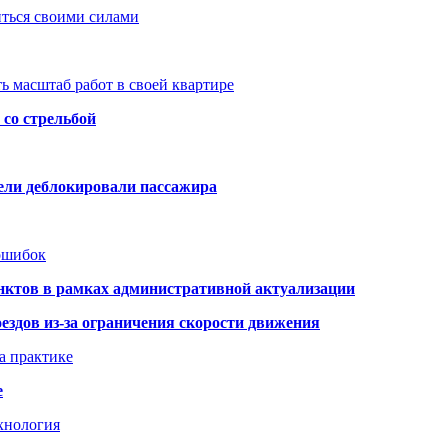
иться своими силами
ь масштаб работ в своей квартире
со стрельбой
тели деблокировали пассажира
 ошибок
нктов в рамках административной актуализации
здов из-за ограничения скорости движения
а практике
е
хнология