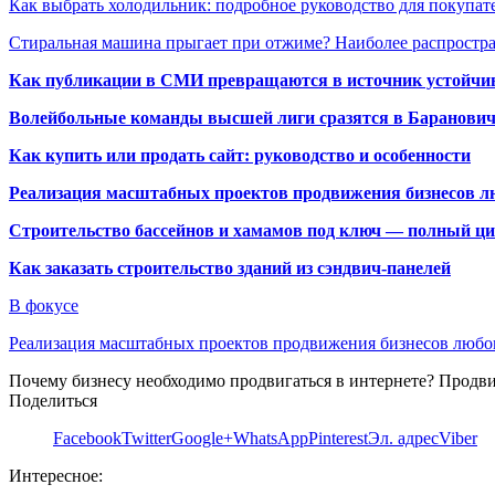
Как выбрать холодильник: подробное руководство для покупат
Стиральная машина прыгает при отжиме? Наиболее распрост
Как публикации в СМИ превращаются в источник устойчиво
Волейбольные команды высшей лиги сразятся в Баранови
Как купить или продать сайт: руководство и особенности
Реализация масштабных проектов продвижения бизнесов лю
Строительство бассейнов и хамамов под ключ — полный ци
Как заказать строительство зданий из сэндвич-панелей
В фокусе
Реализация масштабных проектов продвижения бизнесов люб
Почему бизнесу необходимо продвигаться в интернете? Продв
Поделиться
Facebook
Twitter
Google+
WhatsApp
Pinterest
Эл. адрес
Viber
Интересное: