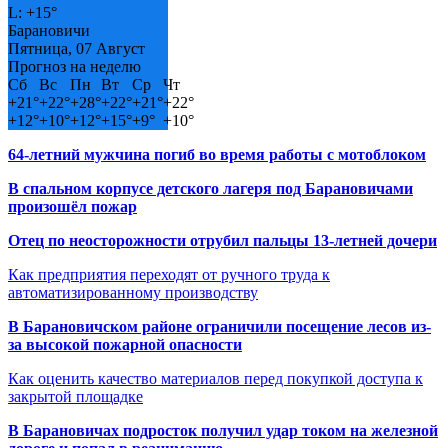
L:
+
15°
Барановичи
Пятница, 07 Август
Прогноз на неделю
Сб
Вс
Пн
Вт
Ср
Чт
+
21°
+
22°
+
28°
+
22°
+
21°
+
22°
+
12°
+
10°
+
12°
+
15°
+
9°
+
10°
64-летний мужчина погиб во время работы с мотоблоком
В спальном корпусе детского лагеря под Барановичами
произошёл пожар
Отец по неосторожности отрубил пальцы 13-летней дочери
Как предприятия переходят от ручного труда к
автоматизированному производству
В Барановичском районе ограничили посещение лесов из-
за высокой пожарной опасности
Как оценить качество материалов перед покупкой доступа к
закрытой площадке
В Барановичах подросток получил удар током на железной