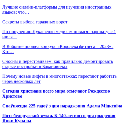
Лучшие онлайн-платформы для изучения иностранных
языков: что…
Секреты выбора гаражных ворот
По поручению Лукашенко медикам повысят зарплату: с 1
июля…
В Кобрине прошел конкурс «Королева фитнеса – 2023» .
Кто…
Сносим и перестраиваем: как правильно демонтировать
старые постройки в Барановичах
Почему новые лифты в многоэтажках перестают работать
через несколько лет
Сегодня христиане всего мира отмечают Рождество
Христово
Спаўняецца 225 гадоў з дня нараджэння Адама Міцкевіча
Поэт белорусской земли. К 140-летию со дня рождения
Янки Купалы