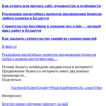
Как купить или продать сайт: руководство и особенности
Реализация масштабных проектов продвижения бизнесов
любого размера в Беларуси
Строительство бассейнов и хамамов под ключ — полный
цикл работ в Беларуси
Как заказать строительство зданий из сэндвич-панелей
В фокусе
Реализация масштабных проектов продвижения бизнесов
любого размера инструментами…
Почему бизнесу необходимо продвигаться в интернете?
Продвижение бизнеса в интернете имеет ряд важных
преимуществ…
Поделиться
Facebook
Twitter
Google+
WhatsApp
Pinterest
Эл. адрес
Viber
Интересное:
Белстат назвал среднюю зарплату за май