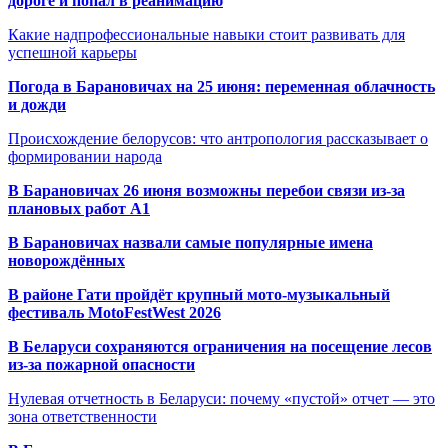
дороге и попал в реанимацию
Какие надпрофессиональные навыки стоит развивать для
успешной карьеры
Погода в Барановичах на 25 июня: переменная облачность
и дожди
Происхождение белорусов: что антропология рассказывает о
формировании народа
В Барановичах 26 июня возможны перебои связи из-за
плановых работ A1
В Барановичах назвали самые популярные имена
новорождённых
В районе Гати пройдёт крупный мото-музыкальный
фестиваль MotoFestWest 2026
В Беларуси сохраняются ограничения на посещение лесов
из-за пожарной опасности
Нулевая отчетность в Беларуси: почему «пустой» отчет — это
зона ответственности