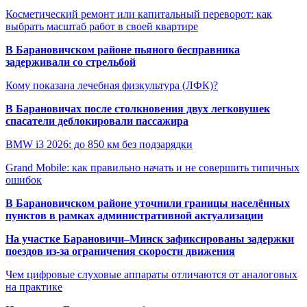
Косметический ремонт или капитальный переворот: как
выбрать масштаб работ в своей квартире
В Барановичском районе пьяного бесправника
задерживали со стрельбой
Кому показана лечебная физкультура (ЛФК)?
В Барановичах после столкновения двух легковушек
спасатели деблокировали пассажира
BMW i3 2026: до 850 км без подзарядки
Grand Mobile: как правильно начать и не совершить типичных
ошибок
В Барановичском районе уточнили границы населённых
пунктов в рамках административной актуализации
На участке Барановичи–Минск зафиксированы задержки
поездов из-за ограничения скорости движения
Чем цифровые слуховые аппараты отличаются от аналоговых
на практике