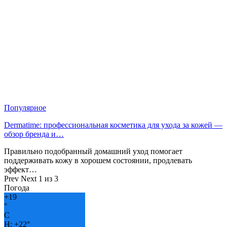
Популярное
Dermatime: профессиональная косметика для ухода за кожей —
обзор бренда и…
Правильно подобранный домашний уход помогает
поддерживать кожу в хорошем состоянии, продлевать
эффект…
Prev
Next
1 из 3
Погода
+
19
°
C
H:
+
22°