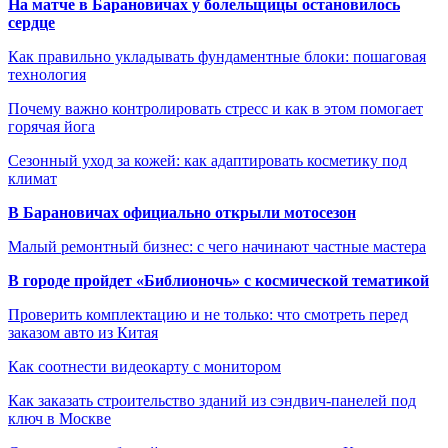
На матче в Барановичах у болельщицы остановилось
сердце
Как правильно укладывать фундаментные блоки: пошаговая
технология
Почему важно контролировать стресс и как в этом помогает
горячая йога
Сезонный уход за кожей: как адаптировать косметику под
климат
В Барановичах официально открыли мотосезон
Малый ремонтный бизнес: с чего начинают частные мастера
В городе пройдет «Библионочь» с космической тематикой
Проверить комплектацию и не только: что смотреть перед
заказом авто из Китая
Как соотнести видеокарту с монитором
Как заказать строительство зданий из сэндвич-панелей под
ключ в Москве