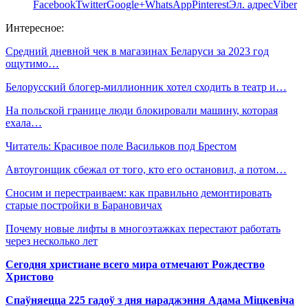
Facebook
Twitter
Google+
WhatsApp
Pinterest
Эл. адрес
Viber
Интересное:
Средний дневной чек в магазинах Беларуси за 2023 год
ощутимо…
Белорусский блогер-миллионник хотел сходить в театр и…
На польской границе люди блокировали машину, которая
ехала…
Читатель: Красивое поле Васильков под Брестом
Автоугонщик сбежал от того, кто его остановил, а потом…
Сносим и перестраиваем: как правильно демонтировать
старые постройки в Барановичах
Почему новые лифты в многоэтажках перестают работать
через несколько лет
Сегодня христиане всего мира отмечают Рождество
Христово
Спаўняецца 225 гадоў з дня нараджэння Адама Міцкевіча