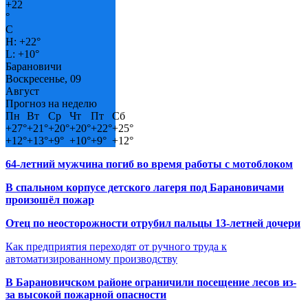
+
22
°
C
H:
+
22°
L:
+
10°
Барановичи
Воскресенье, 09
Август
Прогноз на неделю
Пн
Вт
Ср
Чт
Пт
Сб
+
27°
+
21°
+
20°
+
20°
+
22°
+
25°
+
12°
+
13°
+
9°
+
10°
+
9°
+
12°
64-летний мужчина погиб во время работы с мотоблоком
В спальном корпусе детского лагеря под Барановичами
произошёл пожар
Отец по неосторожности отрубил пальцы 13-летней дочери
Как предприятия переходят от ручного труда к
автоматизированному производству
В Барановичском районе ограничили посещение лесов из-
за высокой пожарной опасности