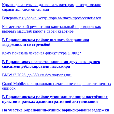
Крыша дала течь: когда звонить мастерам, а когда можно
справиться своими силами
Генеральная уборка: когда пора вызвать профессионалов
Косметический ремонт или капитальный переворот: как
выбрать масштаб работ в своей квартире
В Барановичском районе пьяного бесправника
задерживали со стрельбой
Кому показана лечебная физкультура (ЛФК)?
В Барановичах после столкновения двух легковушек
спасатели деблокировали пассажира
BMW i3 2026: до 850 км без подзарядки
Grand Mobile: как правильно начать и не совершить типичных
ошибок
В Барановичском районе уточнили границы населённых
пунктов в рамках административной актуализации
На участке Барановичи–Минск зафиксированы задержки