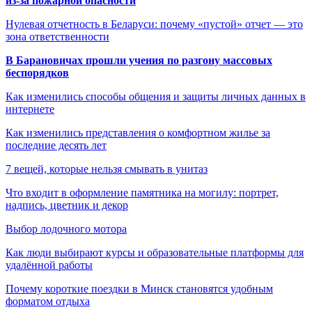
из-за пожарной опасности
Нулевая отчетность в Беларуси: почему «пустой» отчет — это
зона ответственности
В Барановичах прошли учения по разгону массовых
беспорядков
Как изменились способы общения и защиты личных данных в
интернете
Как изменились представления о комфортном жилье за
последние десять лет
7 вещей, которые нельзя смывать в унитаз
Что входит в оформление памятника на могилу: портрет,
надпись, цветник и декор
Выбор лодочного мотора
Как люди выбирают курсы и образовательные платформы для
удалённой работы
Почему короткие поездки в Минск становятся удобным
форматом отдыха