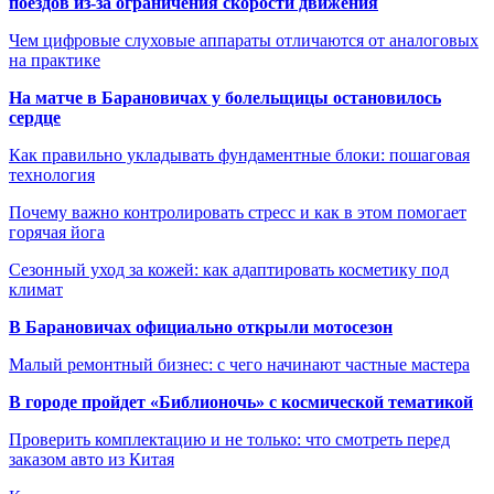
поездов из-за ограничения скорости движения
Чем цифровые слуховые аппараты отличаются от аналоговых
на практике
На матче в Барановичах у болельщицы остановилось
сердце
Как правильно укладывать фундаментные блоки: пошаговая
технология
Почему важно контролировать стресс и как в этом помогает
горячая йога
Сезонный уход за кожей: как адаптировать косметику под
климат
В Барановичах официально открыли мотосезон
Малый ремонтный бизнес: с чего начинают частные мастера
В городе пройдет «Библионочь» с космической тематикой
Проверить комплектацию и не только: что смотреть перед
заказом авто из Китая