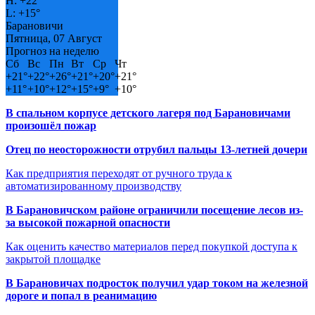
H:
+
22°
L:
+
15°
Барановичи
Пятница, 07 Август
Прогноз на неделю
Сб
Вс
Пн
Вт
Ср
Чт
+
21°
+
22°
+
26°
+
21°
+
20°
+
21°
+
11°
+
10°
+
12°
+
15°
+
9°
+
10°
В спальном корпусе детского лагеря под Барановичами
произошёл пожар
Отец по неосторожности отрубил пальцы 13-летней дочери
Как предприятия переходят от ручного труда к
автоматизированному производству
В Барановичском районе ограничили посещение лесов из-
за высокой пожарной опасности
Как оценить качество материалов перед покупкой доступа к
закрытой площадке
В Барановичах подросток получил удар током на железной
дороге и попал в реанимацию