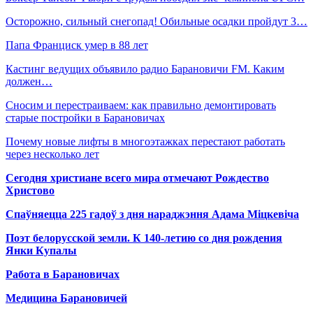
Осторожно, сильный снегопад! Обильные осадки пройдут 3…
Папа Франциск умер в 88 лет
Кастинг ведущих объявило радио Барановичи FM. Каким
должен…
Сносим и перестраиваем: как правильно демонтировать
старые постройки в Барановичах
Почему новые лифты в многоэтажках перестают работать
через несколько лет
Сегодня христиане всего мира отмечают Рождество
Христово
Спаўняецца 225 гадоў з дня нараджэння Адама Міцкевіча
Поэт белорусской земли. К 140-летию со дня рождения
Янки Купалы
Работа в Барановичах
Медицина Барановичей