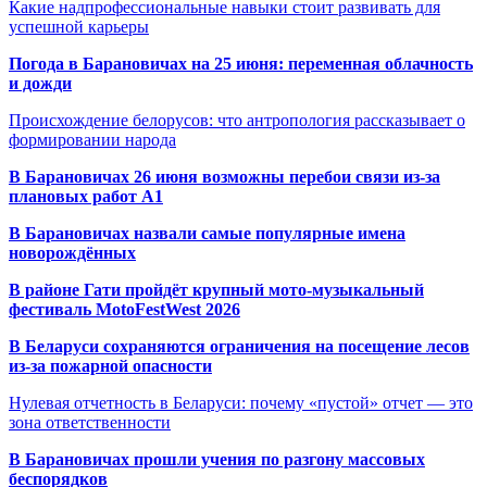
Какие надпрофессиональные навыки стоит развивать для
успешной карьеры
Погода в Барановичах на 25 июня: переменная облачность
и дожди
Происхождение белорусов: что антропология рассказывает о
формировании народа
В Барановичах 26 июня возможны перебои связи из-за
плановых работ A1
В Барановичах назвали самые популярные имена
новорождённых
В районе Гати пройдёт крупный мото-музыкальный
фестиваль MotoFestWest 2026
В Беларуси сохраняются ограничения на посещение лесов
из-за пожарной опасности
Нулевая отчетность в Беларуси: почему «пустой» отчет — это
зона ответственности
В Барановичах прошли учения по разгону массовых
беспорядков