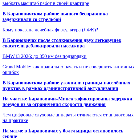
выбрать масштаб работ в своей квартире
В Барановичском районе пьяного бесправника
задерживали со стрельбой
Кому показана лечебная физкультура (ЛФК)?
В Барановичах после столкновения двух легковушек
спасатели деблокировали пассажира
BMW i3 2026: до 850 км без подзарядки
Grand Mobile: как правильно начать и не совершить типичных
ошибок
В Барановичском районе уточнили границы населённых
пунктов в рамках административной актуализации
На участке Барановичи–Минск зафиксированы задержки
поездов из-за ограничения скорости движения
Чем цифровые слуховые аппараты отличаются от аналоговых
на практике
На матче в Барановичах у болельщицы остановилось
сердце