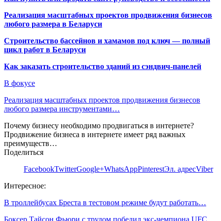
Реализация масштабных проектов продвижения бизнесов
любого размера в Беларуси
Строительство бассейнов и хамамов под ключ — полный
цикл работ в Беларуси
Как заказать строительство зданий из сэндвич-панелей
В фокусе
Реализация масштабных проектов продвижения бизнесов
любого размера инструментами…
Почему бизнесу необходимо продвигаться в интернете?
Продвижение бизнеса в интернете имеет ряд важных
преимуществ…
Поделиться
Facebook
Twitter
Google+
WhatsApp
Pinterest
Эл. адрес
Viber
Интересное:
В троллейбусах Бреста в тестовом режиме будут работать…
Боксер Тайсон Фьюри с трудом победил экс-чемпиона UFC…