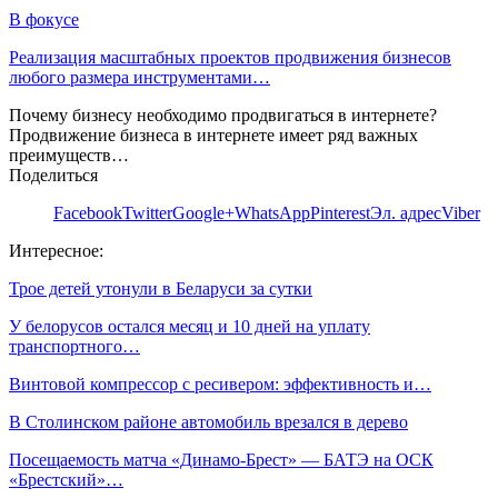
В фокусе
Реализация масштабных проектов продвижения бизнесов
любого размера инструментами…
Почему бизнесу необходимо продвигаться в интернете?
Продвижение бизнеса в интернете имеет ряд важных
преимуществ…
Поделиться
Facebook
Twitter
Google+
WhatsApp
Pinterest
Эл. адрес
Viber
Интересное:
Трое детей утонули в Беларуси за сутки
У белорусов остался месяц и 10 дней на уплату
транспортного…
Винтовой компрессор с ресивером: эффективность и…
В Столинском районе автомобиль врезался в дерево
Посещаемость матча «Динамо-Брест» — БАТЭ на ОСК
«Брестский»…