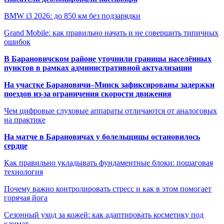
BMW i3 2026: до 850 км без подзарядки
Grand Mobile: как правильно начать и не совершить типичных
ошибок
В Барановичском районе уточнили границы населённых
пунктов в рамках административной актуализации
На участке Барановичи–Минск зафиксированы задержки
поездов из-за ограничения скорости движения
Чем цифровые слуховые аппараты отличаются от аналоговых
на практике
На матче в Барановичах у болельщицы остановилось
сердце
Как правильно укладывать фундаментные блоки: пошаговая
технология
Почему важно контролировать стресс и как в этом помогает
горячая йога
Сезонный уход за кожей: как адаптировать косметику под
климат