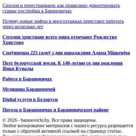
Сносим и перестраиваем: как правильно демонтировать
старые постройки в Барановичах
Почему новые лифты в многоэтажках перестают работать
через несколько лет
Сегодня христиане всего мира отмечают Рождество
Христово
Спаўняецца 225 гадоў з дня нараджэння Адама Міцкевіча
Поэт белорусской земли. К 140-летию со дня рождения
Янки Купалы
Работа в Барановичах
Медицина Барановичей
Digital услуги в Беларуси
Погода в Барановичах и Барановичском районе
© 2026 - baranovichi.by. Все права защищены.
Любое копирование материалов с нашего ресурса разрешается
только с обратной активной ссылкой на страницу статьи.