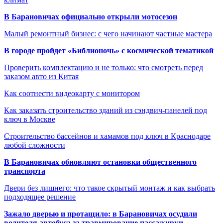
В Барановичах официально открыли мотосезон
Малый ремонтный бизнес: с чего начинают частные мастера
В городе пройдет «Библионочь» с космической тематикой
Проверить комплектацию и не только: что смотреть перед
заказом авто из Китая
Как соотнести видеокарту с монитором
Как заказать строительство зданий из сэндвич-панелей под
ключ в Москве
Строительство бассейнов и хамамов под ключ в Краснодаре
любой сложности
В Барановичах обновляют остановки общественного
транспорта
Двери без лишнего: что такое скрытый монтаж и как выбрать
подходящее решение
Зажало дверью и протащило: в Барановичах осудили
водителя автобуса за травмирование пассажирки