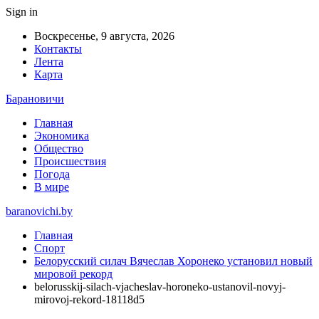
Sign in
Воскресенье, 9 августа, 2026
Контакты
Лента
Карта
Барановичи
Главная
Экономика
Общество
Происшествия
Погода
В мире
baranovichi.by
Главная
Спорт
Белорусский силач Вячеслав Хоронеко установил новый
мировой рекорд
belorusskij-silach-vjacheslav-horoneko-ustanovil-novyj-
mirovoj-rekord-18118d5