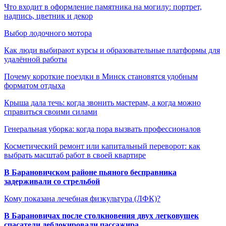
Что входит в оформление памятника на могилу: портрет,
надпись, цветник и декор
Выбор лодочного мотора
Как люди выбирают курсы и образовательные платформы для
удалённой работы
Почему короткие поездки в Минск становятся удобным
форматом отдыха
Крыша дала течь: когда звонить мастерам, а когда можно
справиться своими силами
Генеральная уборка: когда пора вызвать профессионалов
Косметический ремонт или капитальный переворот: как
выбрать масштаб работ в своей квартире
В Барановичском районе пьяного бесправника
задерживали со стрельбой
Кому показана лечебная физкультура (ЛФК)?
В Барановичах после столкновения двух легковушек
спасатели деблокировали пассажира