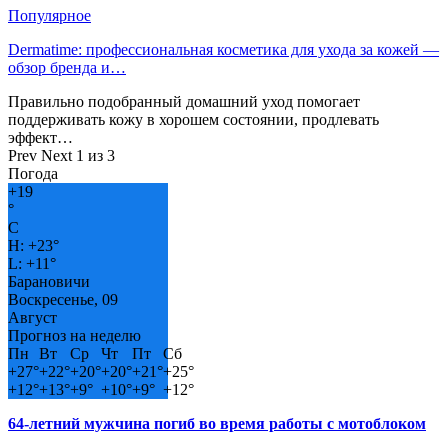
Популярное
Dermatime: профессиональная косметика для ухода за кожей —
обзор бренда и…
Правильно подобранный домашний уход помогает
поддерживать кожу в хорошем состоянии, продлевать
эффект…
Prev
Next
1 из 3
Погода
+
19
°
C
H:
+
23°
L:
+
11°
Барановичи
Воскресенье, 09
Август
Прогноз на неделю
Пн
Вт
Ср
Чт
Пт
Сб
+
27°
+
22°
+
20°
+
20°
+
21°
+
25°
+
12°
+
13°
+
9°
+
10°
+
9°
+
12°
64-летний мужчина погиб во время работы с мотоблоком