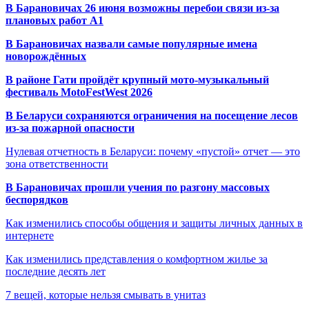
В Барановичах 26 июня возможны перебои связи из-за
плановых работ A1
В Барановичах назвали самые популярные имена
новорождённых
В районе Гати пройдёт крупный мото-музыкальный
фестиваль MotoFestWest 2026
В Беларуси сохраняются ограничения на посещение лесов
из-за пожарной опасности
Нулевая отчетность в Беларуси: почему «пустой» отчет — это
зона ответственности
В Барановичах прошли учения по разгону массовых
беспорядков
Как изменились способы общения и защиты личных данных в
интернете
Как изменились представления о комфортном жилье за
последние десять лет
7 вещей, которые нельзя смывать в унитаз