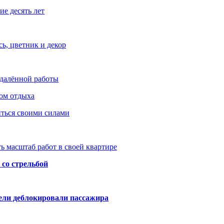
е десять лет
ь, цветник и декор
удалённой работы
ом отдыха
иться своими силами
ь масштаб работ в своей квартире
со стрельбой
тели деблокировали пассажира