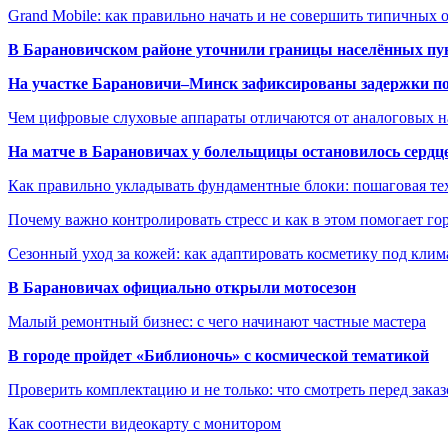
Grand Mobile: как правильно начать и не совершить типичных
В Барановичском районе уточнили границы населённых пу
На участке Барановичи–Минск зафиксированы задержки пое
Чем цифровые слуховые аппараты отличаются от аналоговых н
На матче в Барановичах у болельщицы остановилось сердц
Как правильно укладывать фундаментные блоки: пошаговая те
Почему важно контролировать стресс и как в этом помогает гор
Сезонный уход за кожей: как адаптировать косметику под клим
В Барановичах официально открыли мотосезон
Малый ремонтный бизнес: с чего начинают частные мастера
В городе пройдет «Библионочь» с космической тематикой
Проверить комплектацию и не только: что смотреть перед заказ
Как соотнести видеокарту с монитором