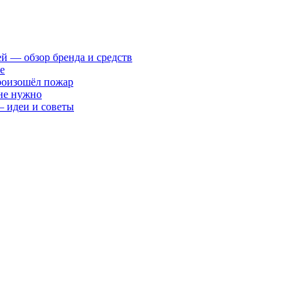
ей — обзор бренда и средств
е
произошёл пожар
 не нужно
— идеи и советы