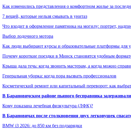
Как изменились представления о комфортном жилье за последни
7 вещей, которые нельзя смывать в унитаз
Что входит в оформление памятника на могилу: портрет, надпис
Выбор лодочного мотора
Как люди выбирают курсы и образовательные платформы для 
Почему короткие поездки в Минск становятся удобным формат
Крыша дала течь: когда звонить мастерам, а когда можно справ
Генеральная уборка: когда пора вызвать профессионалов
Косметический ремонт или капитальный переворот: как выбрат
В Барановичском районе пьяного бесправника задерживали 
Кому показана лечебная физкультура (ЛФК)?
В Барановичах после столкновения двух легковушек спаса
BMW i3 2026: до 850 км без подзарядки