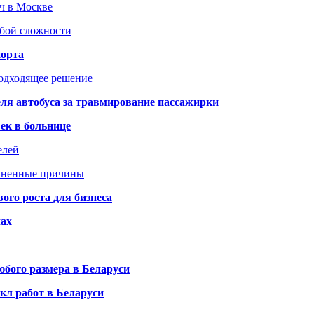
юч в Москве
юбой сложности
порта
подходящее решение
ля автобуса за травмирование пассажирки
ек в больнице
елей
раненные причины
го роста для бизнеса
чах
бого размера в Беларуси
кл работ в Беларуси