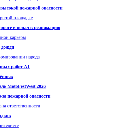
а высокой пожарной опасности
акрытой площадке
дороге и попал в реанимацию
шной карьеры
и дожди
формировании народа
овых работ A1
дённых
ль MotoFestWest 2026
з-за пожарной опасности
зона ответственности
ядков
интернете