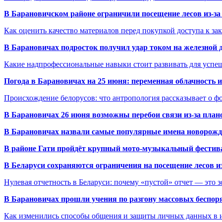
В Барановичском районе ограничили посещение лесов из-з
Как оценить качество материалов перед покупкой доступа к з
В Барановичах подросток получил удар током на железной 
Какие надпрофессиональные навыки стоит развивать для успе
Погода в Барановичах на 25 июня: переменная облачность 
Происхождение белорусов: что антропология рассказывает о 
В Барановичах 26 июня возможны перебои связи из-за план
В Барановичах назвали самые популярные имена новорож
В районе Гати пройдёт крупный мото-музыкальный фестива
В Беларуси сохраняются ограничения на посещение лесов и
Нулевая отчетность в Беларуси: почему «пустой» отчет — это 
В Барановичах прошли учения по разгону массовых беспор
Как изменились способы общения и защиты личных данных в 