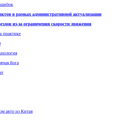
 ошибок
нктов в рамках административной актуализации
здов из-за ограничения скорости движения
а практике
е
хнология
ячая йога
ат
ом авто из Китая