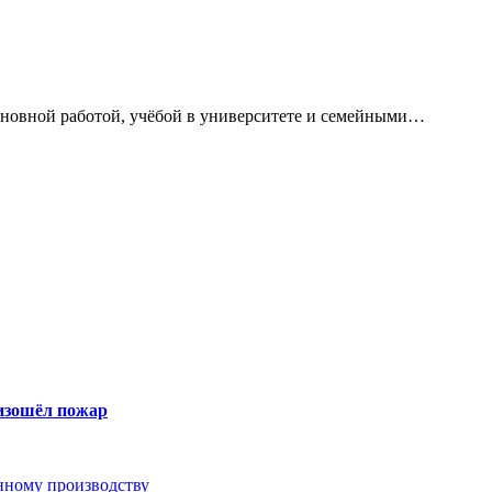
сновной работой, учёбой в университете и семейными…
оизошёл пожар
анному производству