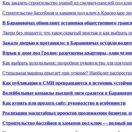
Как заказать строительство зданий из сэндвич-панелей под кл
Строительство бассейнов и хамамов под ключ в Краснодаре л
В Барановичах обновляют остановки общественного транс
Двери без лишнего: что такое скрытый монтаж и как выбрать 
Зажало дверью и протащило: в Барановичах осудили водите
Взрыв в доме под Гродно: разрушены квартиры, один челов
Как выбрать холодильник: подробное руководство для покупат
Стиральная машина прыгает при отжиме? Наиболее распрост
Как публикации в СМИ превращаются в источник устойчиво
Волейбольные команды высшей лиги сразятся в Баранови
Как купить или продать сайт: руководство и особенности
Реализация масштабных проектов продвижения бизнесов лю
Строительство бассейнов и хамамов под ключ — полный ци