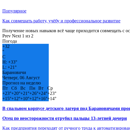
Популярное
Как совмещать работу, учёбу и профессиональное развитие
Получение новых навыков всё чаще приходится совмещать с о
Prev
Next
1 из 2
Погода
+
32
°
C
H:
+
33°
L:
+
21°
Барановичи
Четверг, 06 Август
Прогноз на неделю
Пт
Сб
Вс
Пн
Вт
Ср
+
23°
+
20°
+
21°
+
26°
+
24°
+
23°
+
15°
+
12°
+
10°
+
12°
+
16°
+
14°
В спальном корпусе детского лагеря под Барановичами пр
Отец по неосторожности отрубил пальцы 13-летней дочери
Как предприятия переходят от ручного труда к автоматизиров