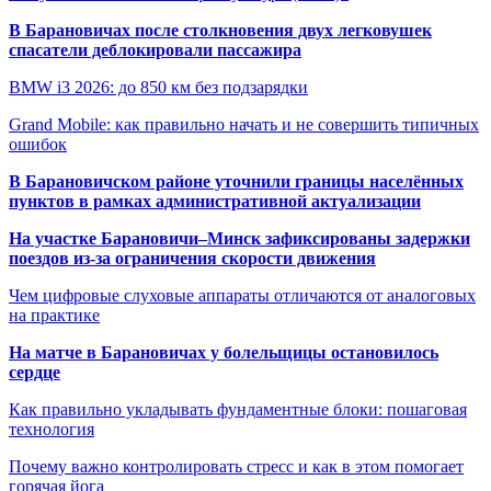
В Барановичах после столкновения двух легковушек
спасатели деблокировали пассажира
BMW i3 2026: до 850 км без подзарядки
Grand Mobile: как правильно начать и не совершить типичных
ошибок
В Барановичском районе уточнили границы населённых
пунктов в рамках административной актуализации
На участке Барановичи–Минск зафиксированы задержки
поездов из-за ограничения скорости движения
Чем цифровые слуховые аппараты отличаются от аналоговых
на практике
На матче в Барановичах у болельщицы остановилось
сердце
Как правильно укладывать фундаментные блоки: пошаговая
технология
Почему важно контролировать стресс и как в этом помогает
горячая йога