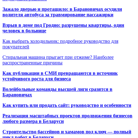
Зажало дверью и протащило: в Барановичах осудили
водителя автобуса за травмирование пассажирки
Взрыв в доме под Гродно: разрушены квартиры, один
человек в больнице
Как выбрать холодильник: подробное руководство для
покупателей
Стиральная машина прыгает при отжиме? Наиболее
распространенные причины
Как публикации в СМИ превращаются в источник
устойчивого роста для бизнеса
Волейбольные команды высшей лиги сразятся в
Барановичах
Как купить или продать сайт: руководство и особенности
Реализация масштабных проектов продвижения бизнесов
любого размера в Беларуси
Строительство бассейнов и хамамов под ключ — полный
цикл работ в Беларуси