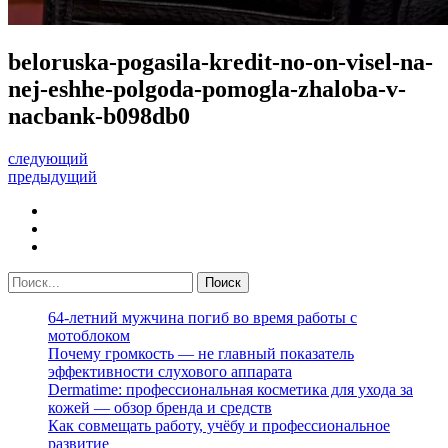
beloruska-pogasila-kredit-no-on-visel-na-
nej-eshhe-polgoda-pomogla-zhaloba-v-
nacbank-b098db0
следующий
предыдущий
64-летний мужчина погиб во время работы с
мотоблоком
Почему громкость — не главный показатель
эффективности слухового аппарата
Dermatime: профессиональная косметика для ухода за
кожей — обзор бренда и средств
Как совмещать работу, учёбу и профессиональное
развитие