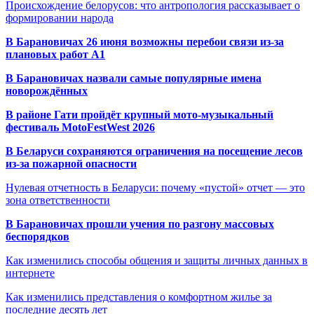
Происхождение белорусов: что антропология рассказывает о
формировании народа
В Барановичах 26 июня возможны перебои связи из-за
плановых работ A1
В Барановичах назвали самые популярные имена
новорождённых
В районе Гати пройдёт крупный мото-музыкальный
фестиваль MotoFestWest 2026
В Беларуси сохраняются ограничения на посещение лесов
из-за пожарной опасности
Нулевая отчетность в Беларуси: почему «пустой» отчет — это
зона ответственности
В Барановичах прошли учения по разгону массовых
беспорядков
Как изменились способы общения и защиты личных данных в
интернете
Как изменились представления о комфортном жилье за
последние десять лет