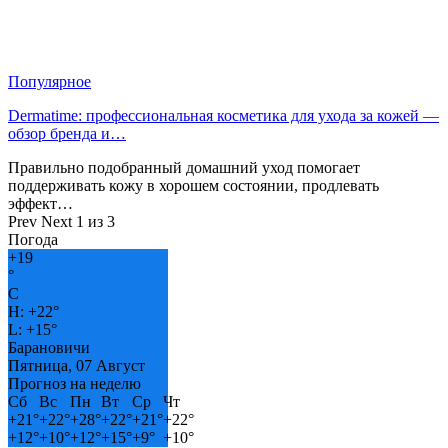
Популярное
Dermatime: профессиональная косметика для ухода за кожей —
обзор бренда и…
Правильно подобранный домашний уход помогает
поддерживать кожу в хорошем состоянии, продлевать
эффект…
Prev
Next
1 из 3
Погода
+
19
°
C
H:
+
22°
L:
+
15°
Барановичи
Пятница, 07 Август
Прогноз на неделю
Сб
Вс
Пн
Вт
Ср
Чт
+
21°
+
22°
+
28°
+
22°
+
21°
+
22°
+
12°
+
10°
+
12°
+
15°
+
9°
+
10°