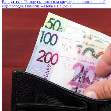
Вернуться к "Белоруска погасила кредит, но он висел на ней
еще полгода. Помогла жалоба в Нацбанк"