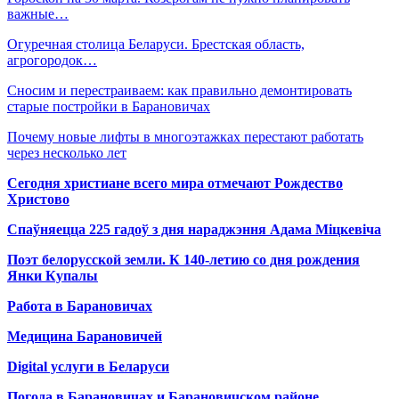
важные…
Огуречная столица Беларуси. Брестская область,
агрогородок…
Сносим и перестраиваем: как правильно демонтировать
старые постройки в Барановичах
Почему новые лифты в многоэтажках перестают работать
через несколько лет
Сегодня христиане всего мира отмечают Рождество
Христово
Спаўняецца 225 гадоў з дня нараджэння Адама Міцкевіча
Поэт белорусской земли. К 140-летию со дня рождения
Янки Купалы
Работа в Барановичах
Медицина Барановичей
Digital услуги в Беларуси
Погода в Барановичах и Барановичском районе