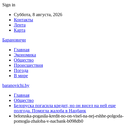
Sign in
Суббота, 8 августа, 2026
Контакты
Лента
Карта
Барановичи
Главная
Экономика
Общество
Происшествия
Погода
В мире
baranovichi.by
Главная
Общество
Белоруска погасила кредит, но он висел на ней еще
полгода. Помогла жалоба в Нацбанк
beloruska-pogasila-kredit-no-on-visel-na-nej-eshhe-polgoda-
pomogla-zhaloba-v-nacbank-b098db0