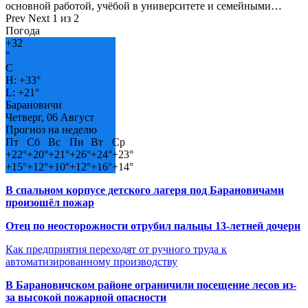
основной работой, учёбой в университете и семейными…
Prev
Next
1 из 2
Погода
+
32
°
C
H:
+
33°
L:
+
21°
Барановичи
Четверг, 06 Август
Прогноз на неделю
Пт
Сб
Вс
Пн
Вт
Ср
+
22°
+
20°
+
21°
+
26°
+
24°
+
23°
+
15°
+
12°
+
10°
+
12°
+
16°
+
14°
В спальном корпусе детского лагеря под Барановичами
произошёл пожар
Отец по неосторожности отрубил пальцы 13-летней дочери
Как предприятия переходят от ручного труда к
автоматизированному производству
В Барановичском районе ограничили посещение лесов из-
за высокой пожарной опасности