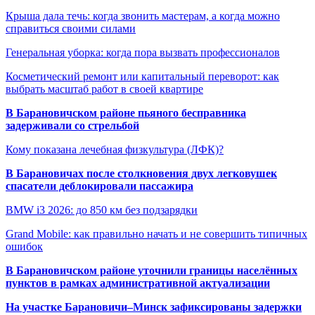
Крыша дала течь: когда звонить мастерам, а когда можно
справиться своими силами
Генеральная уборка: когда пора вызвать профессионалов
Косметический ремонт или капитальный переворот: как
выбрать масштаб работ в своей квартире
В Барановичском районе пьяного бесправника
задерживали со стрельбой
Кому показана лечебная физкультура (ЛФК)?
В Барановичах после столкновения двух легковушек
спасатели деблокировали пассажира
BMW i3 2026: до 850 км без подзарядки
Grand Mobile: как правильно начать и не совершить типичных
ошибок
В Барановичском районе уточнили границы населённых
пунктов в рамках административной актуализации
На участке Барановичи–Минск зафиксированы задержки