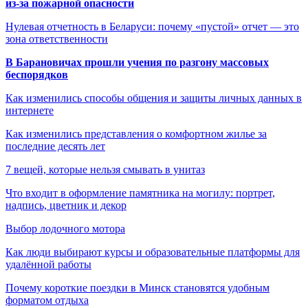
из-за пожарной опасности
Нулевая отчетность в Беларуси: почему «пустой» отчет — это
зона ответственности
В Барановичах прошли учения по разгону массовых
беспорядков
Как изменились способы общения и защиты личных данных в
интернете
Как изменились представления о комфортном жилье за
последние десять лет
7 вещей, которые нельзя смывать в унитаз
Что входит в оформление памятника на могилу: портрет,
надпись, цветник и декор
Выбор лодочного мотора
Как люди выбирают курсы и образовательные платформы для
удалённой работы
Почему короткие поездки в Минск становятся удобным
форматом отдыха