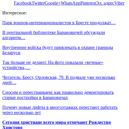
Facebook
Twitter
Google+
WhatsApp
Pinterest
Эл. адрес
Viber
Интересное:
Парк воинов-интернационалистов в Бресте продолжат…
В центральной библиотеке Барановичей обсуждали
алгоритм…
Внутренние войска будут привлекать в охране границы
Беларуси
Так больше не делают. На фото показали «вечные»
устройства,…
Читатель: Брест, Орловская, 79. В подвале уже несколько
дней…
Сносим и перестраиваем: как правильно демонтировать
старые постройки в Барановичах
Почему новые лифты в многоэтажках перестают работать
через несколько лет
Сегодня христиане всего мира отмечают Рождество
Христово