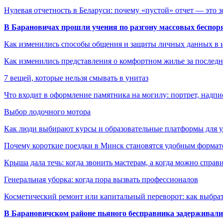
Нулевая отчетность в Беларуси: почему «пустой» отчет — это 
В Барановичах прошли учения по разгону массовых беспор
Как изменились способы общения и защиты личных данных в 
Как изменились представления о комфортном жилье за последни
7 вещей, которые нельзя смывать в унитаз
Что входит в оформление памятника на могилу: портрет, надпис
Выбор лодочного мотора
Как люди выбирают курсы и образовательные платформы для 
Почему короткие поездки в Минск становятся удобным формат
Крыша дала течь: когда звонить мастерам, а когда можно справ
Генеральная уборка: когда пора вызвать профессионалов
Косметический ремонт или капитальный переворот: как выбрат
В Барановичском районе пьяного бесправника задерживали 