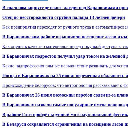
В спальном корпусе детского лагеря под Барановичами пр
Отец по неосторожности отрубил пальцы 13-летней дочери
Как предприятия переходят от ручного труда к автоматизиров
В Барановичском районе ограничили посещение лесов из-з
Как оценить качество материалов перед покупкой доступа к з
В Барановичах подросток получил удар током на железной 
Какие надпрофессиональные навыки стоит развивать для успе
Погода в Барановичах на 25 июня: переменная облачность 
Происхождение белорусов: что антропология рассказывает о 
В Барановичах 26 июня возможны перебои связи из-за план
В Барановичах назвали самые популярные имена новорож
В районе Гати пройдёт крупный мото-музыкальный фестива
В Беларуси сохраняются ограничения на посещение лесов и