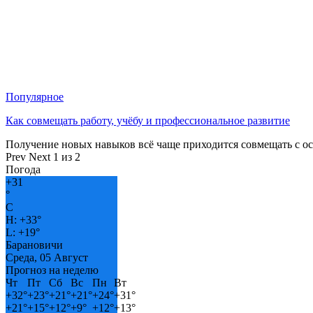
Популярное
Как совмещать работу, учёбу и профессиональное развитие
Получение новых навыков всё чаще приходится совмещать с о
Prev
Next
1 из 2
Погода
+
31
°
C
H:
+
33°
L:
+
19°
Барановичи
Среда, 05 Август
Прогноз на неделю
Чт
Пт
Сб
Вс
Пн
Вт
+
32°
+
23°
+
21°
+
21°
+
24°
+
31°
+
21°
+
15°
+
12°
+
9°
+
12°
+
13°