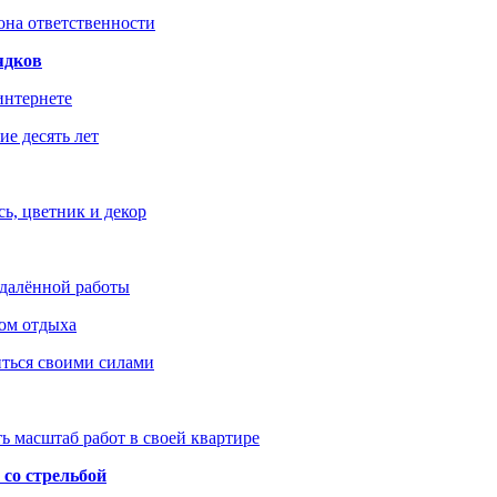
зона ответственности
ядков
интернете
е десять лет
ь, цветник и декор
удалённой работы
ом отдыха
иться своими силами
ь масштаб работ в своей квартире
со стрельбой