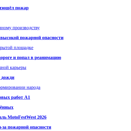
оизошёл пожар
анному производству
а высокой пожарной опасности
акрытой площадке
дороге и попал в реанимацию
шной карьеры
и дожди
формировании народа
овых работ A1
дённых
ль MotoFestWest 2026
з-за пожарной опасности