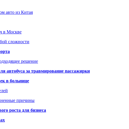
ом авто из Китая
юч в Москве
юбой сложности
порта
подходящее решение
ля автобуса за травмирование пассажирки
ек в больнице
елей
раненные причины
го роста для бизнеса
чах