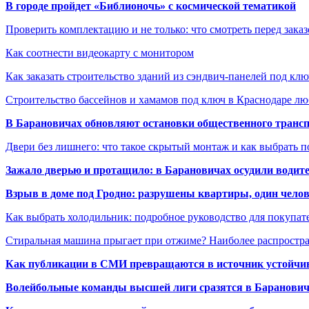
В городе пройдет «Библионочь» с космической тематикой
Проверить комплектацию и не только: что смотреть перед заказ
Как соотнести видеокарту с монитором
Как заказать строительство зданий из сэндвич-панелей под кл
Строительство бассейнов и хамамов под ключ в Краснодаре л
В Барановичах обновляют остановки общественного транс
Двери без лишнего: что такое скрытый монтаж и как выбрать 
Зажало дверью и протащило: в Барановичах осудили водите
Взрыв в доме под Гродно: разрушены квартиры, один челов
Как выбрать холодильник: подробное руководство для покупат
Стиральная машина прыгает при отжиме? Наиболее распрост
Как публикации в СМИ превращаются в источник устойчиво
Волейбольные команды высшей лиги сразятся в Баранови