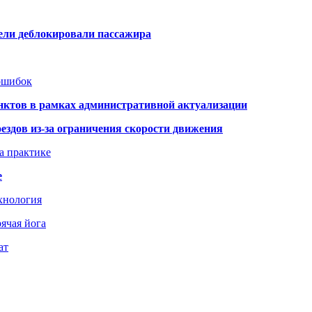
тели деблокировали пассажира
 ошибок
нктов в рамках административной актуализации
здов из-за ограничения скорости движения
а практике
е
хнология
ячая йога
ат