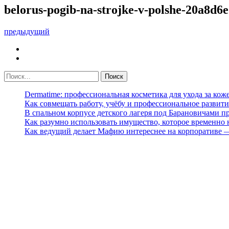
belorus-pogib-na-strojke-v-polshe-20a8d6e
предыдущий
Dermatime: профессиональная косметика для ухода за кож
Как совмещать работу, учёбу и профессиональное развити
В спальном корпусе детского лагеря под Барановичами 
Как разумно использовать имущество, которое временно
Как ведущий делает Мафию интереснее на корпоративе 