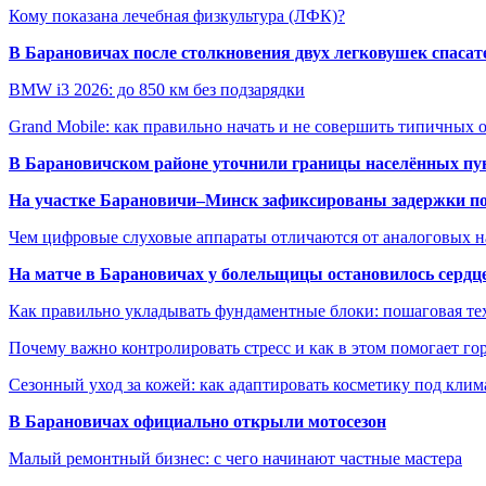
Кому показана лечебная физкультура (ЛФК)?
В Барановичах после столкновения двух легковушек спаса
BMW i3 2026: до 850 км без подзарядки
Grand Mobile: как правильно начать и не совершить типичных
В Барановичском районе уточнили границы населённых пу
На участке Барановичи–Минск зафиксированы задержки пое
Чем цифровые слуховые аппараты отличаются от аналоговых н
На матче в Барановичах у болельщицы остановилось сердц
Как правильно укладывать фундаментные блоки: пошаговая те
Почему важно контролировать стресс и как в этом помогает гор
Сезонный уход за кожей: как адаптировать косметику под клим
В Барановичах официально открыли мотосезон
Малый ремонтный бизнес: с чего начинают частные мастера