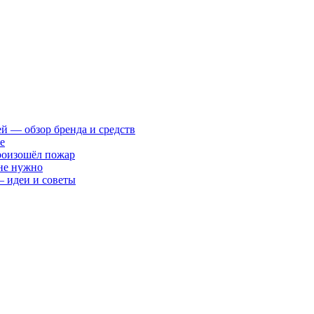
ей — обзор бренда и средств
е
произошёл пожар
 не нужно
— идеи и советы