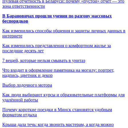
Нулевая отчетность в Беларуси: почему «пустой» отчет — это
зона ответственности
В Барановичах прошли учения по разгону массовых
беспорядков
Как изменились способы общения и защиты личных данных в
интернете
Как изменились представления о комфортном жилье за
последние десять лет
7 вещей, которые нельзя смывать в унитаз
Что входит в оформление памятника на могилу: портрет,
надпись, цветник и декор
Выбор лодочного мотора
Как люди выбирают курсы и образовательные платформы для
удалённой работы
Почему короткие поездки в Минск становятся удобным
форматом отдыха
Крыша дала течь: когда звонить мастерам, а когда можно