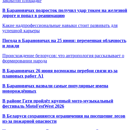
закрытой площадке
В Барановичах подросток получил удар током на железной
дороге и попал в реанимацию
Какие надпрофессиональные навыки стоит развивать для
успешной карьеры
Погода в Барановичах на 25 июня: переменная облачность
и дожди
Происхождение белорусов: что антропология рассказывает о
формировании народа
В Барановичах 26 июня возможны перебои связи из-за
плановых работ A1
В Барановичах назвали самые популярные имена
новорождённых
В районе Гати пройдёт крупный мото-музыкальный
фестиваль MotoFestWest 2026
В Беларуси сохраняются ограничения на посещение лесов
из-за пожарной опасности