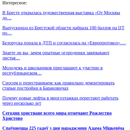
Интересное:
В Бресте открылась художественная выставка «От Москвы
до…
Выпускница из Брестской области набрала 100 баллов на ЦТ
по…
Белоруска попала в ДТП и согласилась на «Европротокол».…
Знаете ли вы, зачем опытные огородники завязывают
листья…
Молодежь и школьников приглашают к участию в
республиканском…
Сносим и перестраиваем: как правильно демонтировать
старые постройки в Барановичах
Почему новые лифты в многоэтажках перестают работать
через несколько лет
Сегодня христиане всего мира отмечают Рождество
Христово
Спаўняецца 225 гадоў з дня нараджэння Адама Міцкевіча