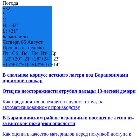
Погода
+
32
°
C
H:
+
33°
L:
+
21°
Барановичи
Четверг, 06 Август
Прогноз на неделю
Пт
Сб
Вс
Пн
Вт
Ср
+
23°
+
20°
+
21°
+
26°
+
24°
+
23°
+
15°
+
12°
+
10°
+
12°
+
16°
+
14°
В спальном корпусе детского лагеря под Барановичами
произошёл пожар
Отец по неосторожности отрубил пальцы 13-летней дочери
Как предприятия переходят от ручного труда к
автоматизированному производству
В Барановичском районе ограничили посещение лесов из-
за высокой пожарной опасности
Как оценить качество материалов перед покупкой доступа к