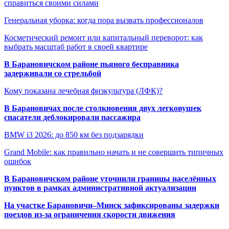
справиться своими силами
Генеральная уборка: когда пора вызвать профессионалов
Косметический ремонт или капитальный переворот: как
выбрать масштаб работ в своей квартире
В Барановичском районе пьяного бесправника
задерживали со стрельбой
Кому показана лечебная физкультура (ЛФК)?
В Барановичах после столкновения двух легковушек
спасатели деблокировали пассажира
BMW i3 2026: до 850 км без подзарядки
Grand Mobile: как правильно начать и не совершить типичных
ошибок
В Барановичском районе уточнили границы населённых
пунктов в рамках административной актуализации
На участке Барановичи–Минск зафиксированы задержки
поездов из-за ограничения скорости движения