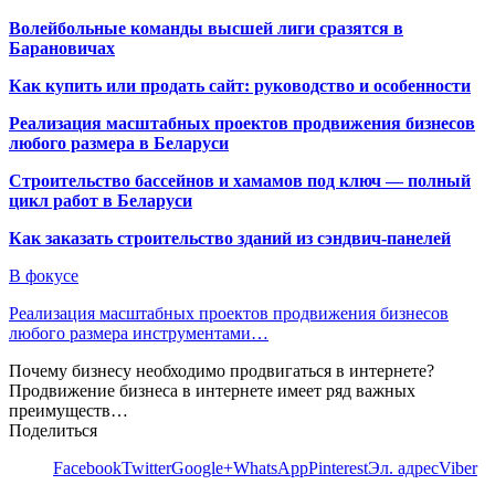
Волейбольные команды высшей лиги сразятся в
Барановичах
Как купить или продать сайт: руководство и особенности
Реализация масштабных проектов продвижения бизнесов
любого размера в Беларуси
Строительство бассейнов и хамамов под ключ — полный
цикл работ в Беларуси
Как заказать строительство зданий из сэндвич-панелей
В фокусе
Реализация масштабных проектов продвижения бизнесов
любого размера инструментами…
Почему бизнесу необходимо продвигаться в интернете?
Продвижение бизнеса в интернете имеет ряд важных
преимуществ…
Поделиться
Facebook
Twitter
Google+
WhatsApp
Pinterest
Эл. адрес
Viber