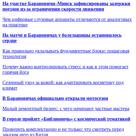
На участке Барановичи–Минск зафиксированы задержки
поездов из-за ограничения скорости движения
Чем цифровые слуховые аппараты отличаются от аналоговых
на практике
На матче в Барановичах у болельщицы остановилось
сердце
Как правильно укладывать фундаментные блоки: пошаговая
технология
Почему важно контролировать стресс и как в этом помогает
горячая йога
Сезонный уход за кожей: как адаптировать косметику под
климат
В Барановичах официально открыли мотосезон
Малый ремонтный бизнес: с чего начинают частные мастера
В городе пройдет «Библионочь» с космической тематикой
Проверить комплектацию и не только: что смотреть перед
заказом авто из Китая