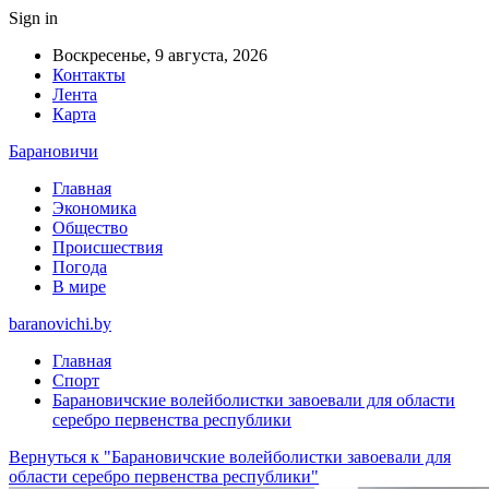
Sign in
Воскресенье, 9 августа, 2026
Контакты
Лента
Карта
Барановичи
Главная
Экономика
Общество
Происшествия
Погода
В мире
baranovichi.by
Главная
Спорт
Барановичские волейболистки завоевали для области
серебро первенства республики
Вернуться к "Барановичские волейболистки завоевали для
области серебро первенства республики"