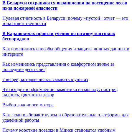
В Беларуси сохраняются ограничения на посещение лесов
из-за пожарной опасности
Нулевая отчетность в Беларуси: почему «пустой» отчет — это
зона ответственности
В Барановичах прошли учения по разгону массовых
беспорядков
Как изменились способы общения и защиты личных данных в
интернете
Как изменились представления о комфортном жилье за
последние десять лет
7 вещей, которые нельзя смывать в унитаз
Что входит в оформление памятника на могилу: портрет,
надпись, цветник и декор
Выбор лодочного мотора
Как люди выбирают курсы и образовательные платформы для
удалённой работы
Почему короткие поездки в Минск становятся удобным