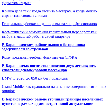
форматом отдыха
Крыша дала течь: когда звонить мастерам, а когда можно
справиться своими силами
Генеральная уборка: когда пора вызвать профессионалов
Косметический ремонт или капитальный переворот: как
выбрать масштаб работ в своей квартире
В Барановичском районе пьяного бесправника
задерживали со стрельбой
Кому показана лечебная физкультура (ЛФК)?
В Барановичах после столкновения двух легковушек
спасатели деблокировали пассажира
BMW i3 2026: до 850 км без подзарядки
Grand Mobile: как правильно начать и не совершить типичных
ошибок
В Барановичском районе уточнили границы населённых
пунктов в рамках административной актуализации