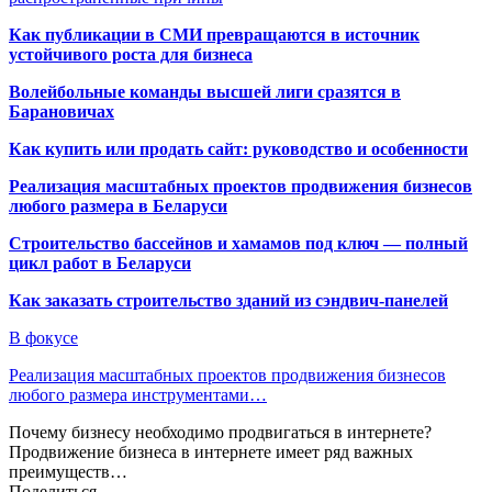
Как публикации в СМИ превращаются в источник
устойчивого роста для бизнеса
Волейбольные команды высшей лиги сразятся в
Барановичах
Как купить или продать сайт: руководство и особенности
Реализация масштабных проектов продвижения бизнесов
любого размера в Беларуси
Строительство бассейнов и хамамов под ключ — полный
цикл работ в Беларуси
Как заказать строительство зданий из сэндвич-панелей
В фокусе
Реализация масштабных проектов продвижения бизнесов
любого размера инструментами…
Почему бизнесу необходимо продвигаться в интернете?
Продвижение бизнеса в интернете имеет ряд важных
преимуществ…
Поделиться