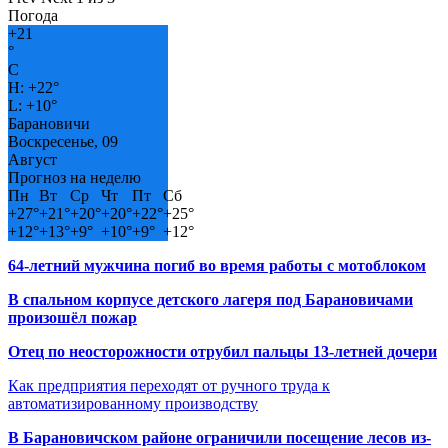
Погода
+
21
°
C
H:
+
22°
L:
+
10°
Барановичи
Воскресенье, 09
Август
Прогноз на неделю
Пн
Вт
Ср
Чт
Пт
Сб
+
27°
+
21°
+
20°
+
20°
+
22°
+
25°
+
12°
+
13°
+
9°
+
10°
+
9°
+
12°
64-летний мужчина погиб во время работы с мотоблоком
В спальном корпусе детского лагеря под Барановичами
произошёл пожар
Отец по неосторожности отрубил пальцы 13-летней дочери
Как предприятия переходят от ручного труда к
автоматизированному производству
В Барановичском районе ограничили посещение лесов из-