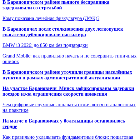
В Барановичском районе пьяного бесправника
задерживали со стрельбой
Кому показана лечебная физкультура (ЛФК)?
В Барановичах после столкновения двух легковушек
спасатели деблокировали пассажира
BMW i3 2026: до 850 км без подзарядки
Grand Mobile: как правильно начать и не совершить типичных
ошибок
В Барановичском районе уточнили границы населённых
пунктов в рамках административной актуализации
На участке Барановичи–Минск зафиксированы задержки
поездов из-за ограничения скорости движения
Чем цифровые слуховые аппараты отличаются от аналоговых
на практике
На матче в Барановичах у болельщицы остановилось
сердце
Как правильно укладывать фундаментные блоки: пошаговая