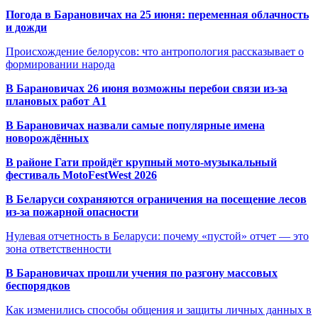
Погода в Барановичах на 25 июня: переменная облачность
и дожди
Происхождение белорусов: что антропология рассказывает о
формировании народа
В Барановичах 26 июня возможны перебои связи из-за
плановых работ A1
В Барановичах назвали самые популярные имена
новорождённых
В районе Гати пройдёт крупный мото-музыкальный
фестиваль MotoFestWest 2026
В Беларуси сохраняются ограничения на посещение лесов
из-за пожарной опасности
Нулевая отчетность в Беларуси: почему «пустой» отчет — это
зона ответственности
В Барановичах прошли учения по разгону массовых
беспорядков
Как изменились способы общения и защиты личных данных в