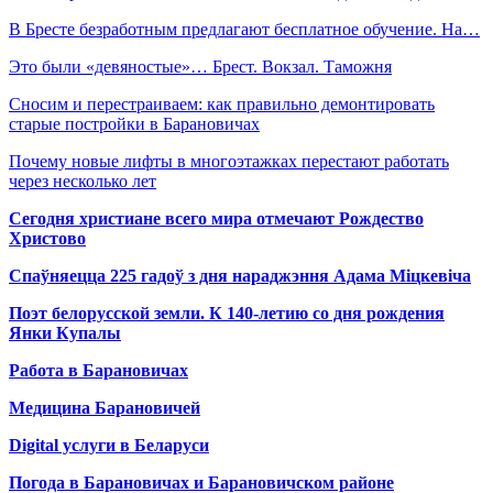
В Бресте безработным предлагают бесплатное обучение. На…
Это были «девяностые»… Брест. Вокзал. Таможня
Сносим и перестраиваем: как правильно демонтировать
старые постройки в Барановичах
Почему новые лифты в многоэтажках перестают работать
через несколько лет
Сегодня христиане всего мира отмечают Рождество
Христово
Спаўняецца 225 гадоў з дня нараджэння Адама Міцкевіча
Поэт белорусской земли. К 140-летию со дня рождения
Янки Купалы
Работа в Барановичах
Медицина Барановичей
Digital услуги в Беларуси
Погода в Барановичах и Барановичском районе