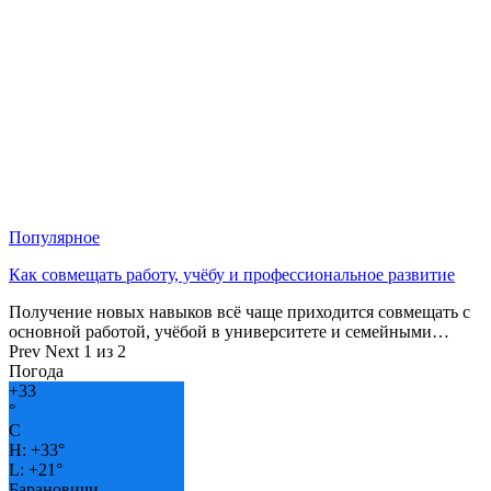
Популярное
Как совмещать работу, учёбу и профессиональное развитие
Получение новых навыков всё чаще приходится совмещать с
основной работой, учёбой в университете и семейными…
Prev
Next
1 из 2
Погода
+
33
°
C
H:
+
33°
L:
+
21°
Барановичи