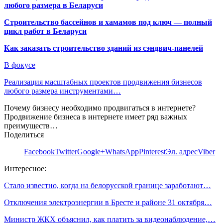
любого размера в Беларуси
Строительство бассейнов и хамамов под ключ — полный
цикл работ в Беларуси
Как заказать строительство зданий из сэндвич-панелей
В фокусе
Реализация масштабных проектов продвижения бизнесов
любого размера инструментами…
Почему бизнесу необходимо продвигаться в интернете?
Продвижение бизнеса в интернете имеет ряд важных
преимуществ…
Поделиться
Facebook
Twitter
Google+
WhatsApp
Pinterest
Эл. адрес
Viber
Интересное:
Стало известно, когда на белорусской границе заработают…
Отключения электроэнергии в Бресте и районе 31 октября…
Министр ЖКХ объяснил, как платить за видеонаблюдение,…