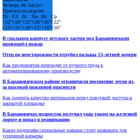
Четверг, 06 Август
Прогноз на неделю
Пт
Сб
Вс
Пн
Вт
Ср
+
22°
+
20°
+
22°
+
28°
+
26°
+
22°
+
15°
+
11°
+
10°
+
12°
+
16°
+
10°
В спальном корпусе детского лагеря под Барановичами
произошёл пожар
Отец по неосторожности отрубил пальцы 13-летней дочери
Как предприятия переходят от ручного труда к
автоматизированному производству
В Барановичском районе ограничили посещение лесов из-
за высокой пожарной опасности
Как оценить качество материалов перед покупкой доступа к
закрытой площадке
В Барановичах подросток получил удар током на железной
дороге и попал в реанимацию
Какие надпрофессиональные навыки стоит развивать для
успешной карьеры