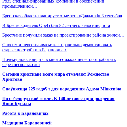
Роль специализированных компаний в обеспечении
промышленной…
Брестская область планирует отметить «Дажынкі» 3 сентября
В Бресте водитель Opel сбил 82-летнего велосипедиста
Брестчане получили заказ на проектирование района жилой…
Сносим и перестраиваем: как правильно демонтировать
старые постройки в Барановичах
Почему новые лифты в многоэтажках перестают работать
через несколько лет
Сегодня христиане всего мира отмечают Рождество
Христово
Спаўняецца 225 гадоў з дня нараджэння Адама Міцкевіча
Поэт белорусской земли. К 140-летию со дня рождения
Янки Купалы
Работа в Барановичах
Медицина Барановичей