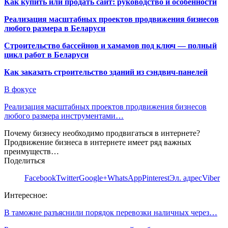
Как купить или продать сайт: руководство и особенности
Реализация масштабных проектов продвижения бизнесов
любого размера в Беларуси
Строительство бассейнов и хамамов под ключ — полный
цикл работ в Беларуси
Как заказать строительство зданий из сэндвич-панелей
В фокусе
Реализация масштабных проектов продвижения бизнесов
любого размера инструментами…
Почему бизнесу необходимо продвигаться в интернете?
Продвижение бизнеса в интернете имеет ряд важных
преимуществ…
Поделиться
Facebook
Twitter
Google+
WhatsApp
Pinterest
Эл. адрес
Viber
Интересное:
В таможне разъяснили порядок перевозки наличных через…