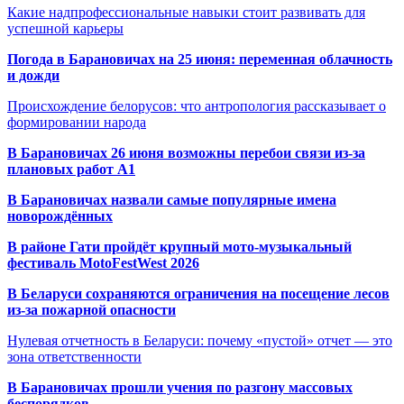
Какие надпрофессиональные навыки стоит развивать для
успешной карьеры
Погода в Барановичах на 25 июня: переменная облачность
и дожди
Происхождение белорусов: что антропология рассказывает о
формировании народа
В Барановичах 26 июня возможны перебои связи из-за
плановых работ A1
В Барановичах назвали самые популярные имена
новорождённых
В районе Гати пройдёт крупный мото-музыкальный
фестиваль MotoFestWest 2026
В Беларуси сохраняются ограничения на посещение лесов
из-за пожарной опасности
Нулевая отчетность в Беларуси: почему «пустой» отчет — это
зона ответственности
В Барановичах прошли учения по разгону массовых
беспорядков