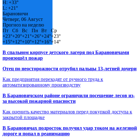
H:
+
33°
L:
+
21°
Барановичи
Четверг, 06 Август
Прогноз на неделю
Пт
Сб
Вс
Пн
Вт
Ср
+
23°
+
20°
+
21°
+
26°
+
24°
+
23°
+
15°
+
12°
+
10°
+
12°
+
16°
+
14°
В спальном корпусе детского лагеря под Барановичами
произошёл пожар
Отец по неосторожности отрубил пальцы 13-летней дочери
Как предприятия переходят от ручного труда к
автоматизированному производству
В Барановичском районе ограничили посещение лесов из-
за высокой пожарной опасности
Как оценить качество материалов перед покупкой доступа к
закрытой площадке
В Барановичах подросток получил удар током на железной
дороге и попал в реанимацию