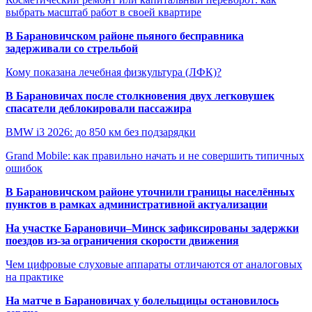
выбрать масштаб работ в своей квартире
В Барановичском районе пьяного бесправника
задерживали со стрельбой
Кому показана лечебная физкультура (ЛФК)?
В Барановичах после столкновения двух легковушек
спасатели деблокировали пассажира
BMW i3 2026: до 850 км без подзарядки
Grand Mobile: как правильно начать и не совершить типичных
ошибок
В Барановичском районе уточнили границы населённых
пунктов в рамках административной актуализации
На участке Барановичи–Минск зафиксированы задержки
поездов из-за ограничения скорости движения
Чем цифровые слуховые аппараты отличаются от аналоговых
на практике
На матче в Барановичах у болельщицы остановилось