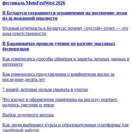
фестиваль MotoFestWest 2026
В Беларуси сохраняются ограничения на посещение лесов
из-за пожарной опасности
Нулевая отчетность в Беларуси: почему «пустой» отчет — это
зона ответственности
В Барановичах прошли учения по разгону массовых
беспорядков
Как изменились способы общения и защиты личных данных в
интернете
Как изменились представления о комфортном жилье за
последние десять лет
7 вещей, которые нельзя смывать в унитаз
Что входит в оформление памятника на могилу: портрет,
надпись, цветник и декор
Выбор лодочного мотора
Как люди выбирают курсы и образовательные платформы для
удалённой работы