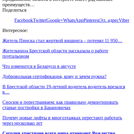
преимуществ…
Поделиться
Facebook
Twitter
Google+
WhatsApp
Pinterest
Эл. адрес
Viber
Интересное:
Житель Пинска стал жертвой вишинга – потерял 11 950…
Жительница Брестской области рассказала о работе
почтальоном
Что изменится в Беларуси в августе
Добровольная сертификация, кому и зачем нужна?
В Брестской области 19-летний водитель водитель врезался
в…
Сносим и перестраиваем: как правильно демонтировать
старые постройки в Барановичах
Почему новые лифты в многоэтажках перестают работать
через несколько лет
Сегодня христиане всего мира отмечают Рождество