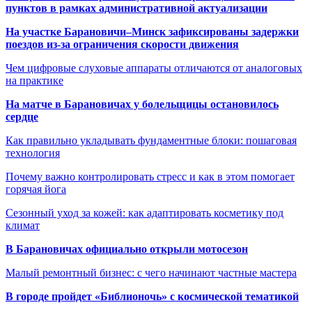
пунктов в рамках административной актуализации
На участке Барановичи–Минск зафиксированы задержки
поездов из-за ограничения скорости движения
Чем цифровые слуховые аппараты отличаются от аналоговых
на практике
На матче в Барановичах у болельщицы остановилось
сердце
Как правильно укладывать фундаментные блоки: пошаговая
технология
Почему важно контролировать стресс и как в этом помогает
горячая йога
Сезонный уход за кожей: как адаптировать косметику под
климат
В Барановичах официально открыли мотосезон
Малый ремонтный бизнес: с чего начинают частные мастера
В городе пройдет «Библионочь» с космической тематикой