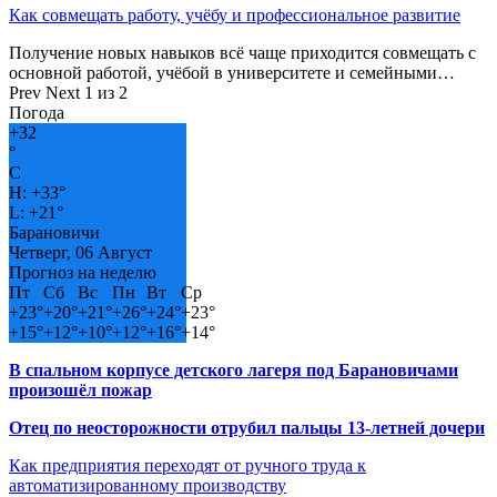
Как совмещать работу, учёбу и профессиональное развитие
Получение новых навыков всё чаще приходится совмещать с
основной работой, учёбой в университете и семейными…
Prev
Next
1 из 2
Погода
+
32
°
C
H:
+
33°
L:
+
21°
Барановичи
Четверг, 06 Август
Прогноз на неделю
Пт
Сб
Вс
Пн
Вт
Ср
+
23°
+
20°
+
21°
+
26°
+
24°
+
23°
+
15°
+
12°
+
10°
+
12°
+
16°
+
14°
В спальном корпусе детского лагеря под Барановичами
произошёл пожар
Отец по неосторожности отрубил пальцы 13-летней дочери
Как предприятия переходят от ручного труда к
автоматизированному производству