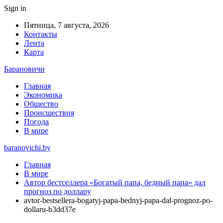
Sign in
Пятница, 7 августа, 2026
Контакты
Лента
Карта
Барановичи
Главная
Экономика
Общество
Происшествия
Погода
В мире
baranovichi.by
Главная
В мире
Автор бестселлера «Богатый папа, бедный папа» дал
прогноз по доллару
avtor-bestsellera-bogatyj-papa-bednyj-papa-dal-prognoz-po-
dollaru-b3dd37e