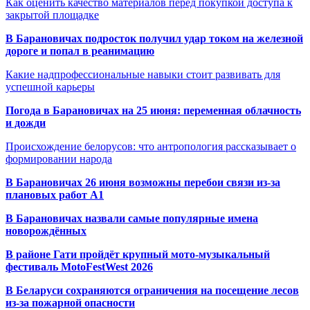
Как оценить качество материалов перед покупкой доступа к
закрытой площадке
В Барановичах подросток получил удар током на железной
дороге и попал в реанимацию
Какие надпрофессиональные навыки стоит развивать для
успешной карьеры
Погода в Барановичах на 25 июня: переменная облачность
и дожди
Происхождение белорусов: что антропология рассказывает о
формировании народа
В Барановичах 26 июня возможны перебои связи из-за
плановых работ A1
В Барановичах назвали самые популярные имена
новорождённых
В районе Гати пройдёт крупный мото-музыкальный
фестиваль MotoFestWest 2026
В Беларуси сохраняются ограничения на посещение лесов
из-за пожарной опасности