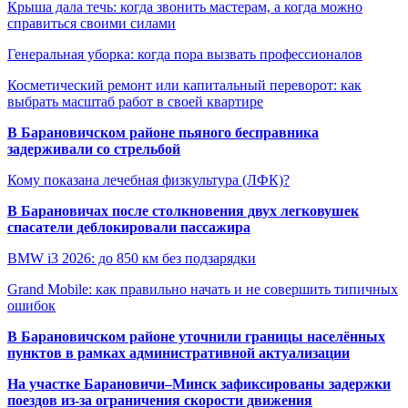
Крыша дала течь: когда звонить мастерам, а когда можно
справиться своими силами
Генеральная уборка: когда пора вызвать профессионалов
Косметический ремонт или капитальный переворот: как
выбрать масштаб работ в своей квартире
В Барановичском районе пьяного бесправника
задерживали со стрельбой
Кому показана лечебная физкультура (ЛФК)?
В Барановичах после столкновения двух легковушек
спасатели деблокировали пассажира
BMW i3 2026: до 850 км без подзарядки
Grand Mobile: как правильно начать и не совершить типичных
ошибок
В Барановичском районе уточнили границы населённых
пунктов в рамках административной актуализации
На участке Барановичи–Минск зафиксированы задержки
поездов из-за ограничения скорости движения