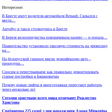
Интересное:
В Бресте ищут водителя автомобиля Renault. Скрылся с
места…
Автобус и такси столкнулись в Бресте
В Березе велосипедистка поворачивала налево — и попала…
Правительство установило таксовую стоимость на древесину
на…
На белорусской границе ввели дезинфекцию авто –
процедура…
Сносим и перестраиваем: как правильно демонтировать
старые постройки в Барановичах
Почему новые лифты в многоэтажках перестают работать
через несколько лет
Сегодня христиане всего мира отмечают Рождество
Христово
Спаўняецца 225 гадоў з дня нараджэння Адама Міцкевіча