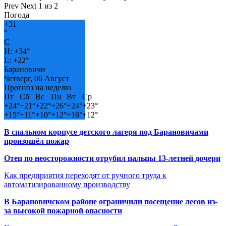
Prev
Next
1 из 2
Погода
+
31
°
C
H:
+
34°
L:
+
22°
Барановичи
Четверг, 06 Август
Прогноз на неделю
Пт
Сб
Вс
Пн
Вт
Ср
+
24°
+
21°
+
22°
+
26°
+
24°
+
23°
+
15°
+
11°
+
10°
+
12°
+
16°
+
12°
В спальном корпусе детского лагеря под Барановичами
произошёл пожар
Отец по неосторожности отрубил пальцы 13-летней дочери
Как предприятия переходят от ручного труда к
автоматизированному производству
В Барановичском районе ограничили посещение лесов из-
за высокой пожарной опасности