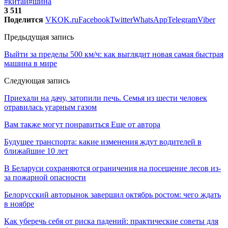
#китай
#шина
3 511
Поделится
VK
OK.ru
Facebook
Twitter
WhatsApp
Telegram
Viber
Предыдущая запись
Выйти за пределы 500 км/ч: как выглядит новая самая быстрая
машина в мире
Следующая запись
Приехали на дачу, затопили печь. Семья из шести человек
отравилась угарным газом
Вам также могут понравиться
Еще от автора
Будущее транспорта: какие изменения ждут водителей в
ближайшие 10 лет
В Беларуси сохраняются ограничения на посещение лесов из-
за пожарной опасности
Белорусский авторынок завершил октябрь ростом: чего ждать
в ноябре
Как уберечь себя от риска падений: практические советы для