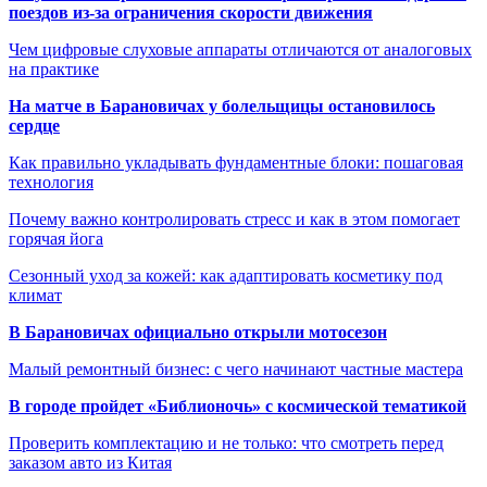
поездов из-за ограничения скорости движения
Чем цифровые слуховые аппараты отличаются от аналоговых
на практике
На матче в Барановичах у болельщицы остановилось
сердце
Как правильно укладывать фундаментные блоки: пошаговая
технология
Почему важно контролировать стресс и как в этом помогает
горячая йога
Сезонный уход за кожей: как адаптировать косметику под
климат
В Барановичах официально открыли мотосезон
Малый ремонтный бизнес: с чего начинают частные мастера
В городе пройдет «Библионочь» с космической тематикой
Проверить комплектацию и не только: что смотреть перед
заказом авто из Китая