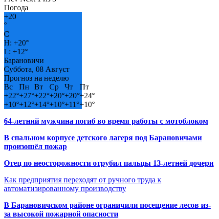
Погода
+
20
°
C
H:
+
20°
L:
+
12°
Барановичи
Суббота, 08 Август
Прогноз на неделю
Вс
Пн
Вт
Ср
Чт
Пт
+
22°
+
27°
+
22°
+
20°
+
20°
+
24°
+
10°
+
12°
+
14°
+
10°
+
11°
+
10°
64-летний мужчина погиб во время работы с мотоблоком
В спальном корпусе детского лагеря под Барановичами
произошёл пожар
Отец по неосторожности отрубил пальцы 13-летней дочери
Как предприятия переходят от ручного труда к
автоматизированному производству
В Барановичском районе ограничили посещение лесов из-
за высокой пожарной опасности