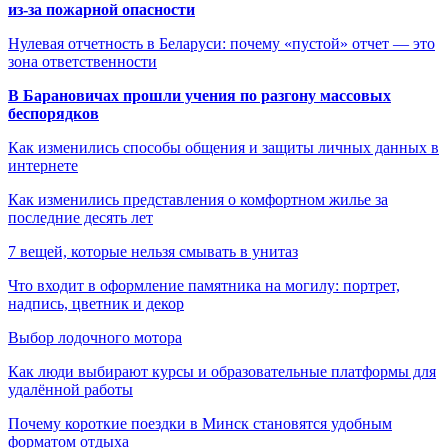
из-за пожарной опасности
Нулевая отчетность в Беларуси: почему «пустой» отчет — это
зона ответственности
В Барановичах прошли учения по разгону массовых
беспорядков
Как изменились способы общения и защиты личных данных в
интернете
Как изменились представления о комфортном жилье за
последние десять лет
7 вещей, которые нельзя смывать в унитаз
Что входит в оформление памятника на могилу: портрет,
надпись, цветник и декор
Выбор лодочного мотора
Как люди выбирают курсы и образовательные платформы для
удалённой работы
Почему короткие поездки в Минск становятся удобным
форматом отдыха