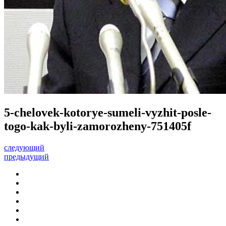
5-chelovek-kotorye-sumeli-vyzhit-posle-
togo-kak-byli-zamorozheny-751405f
следующий
предыдущий