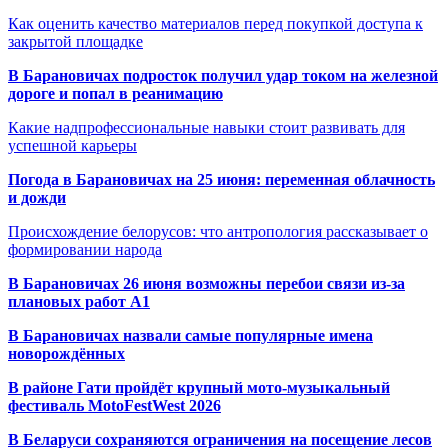
Как оценить качество материалов перед покупкой доступа к
закрытой площадке
В Барановичах подросток получил удар током на железной
дороге и попал в реанимацию
Какие надпрофессиональные навыки стоит развивать для
успешной карьеры
Погода в Барановичах на 25 июня: переменная облачность
и дожди
Происхождение белорусов: что антропология рассказывает о
формировании народа
В Барановичах 26 июня возможны перебои связи из-за
плановых работ A1
В Барановичах назвали самые популярные имена
новорождённых
В районе Гати пройдёт крупный мото-музыкальный
фестиваль MotoFestWest 2026
В Беларуси сохраняются ограничения на посещение лесов