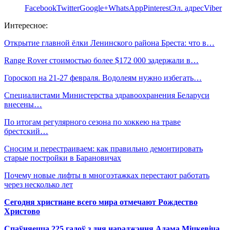
Facebook
Twitter
Google+
WhatsApp
Pinterest
Эл. адрес
Viber
Интересное:
Открытие главной ёлки Ленинского района Бреста: что в…
Range Rover стоимостью более $172 000 задержали в…
Гороскоп на 21-27 февраля. Водолеям нужно избегать…
Специалистами Министерства здравоохранения Беларуси
внесены…
По итогам регулярного сезона по хоккею на траве
брестский…
Сносим и перестраиваем: как правильно демонтировать
старые постройки в Барановичах
Почему новые лифты в многоэтажках перестают работать
через несколько лет
Сегодня христиане всего мира отмечают Рождество
Христово
Спаўняецца 225 гадоў з дня нараджэння Адама Міцкевіча