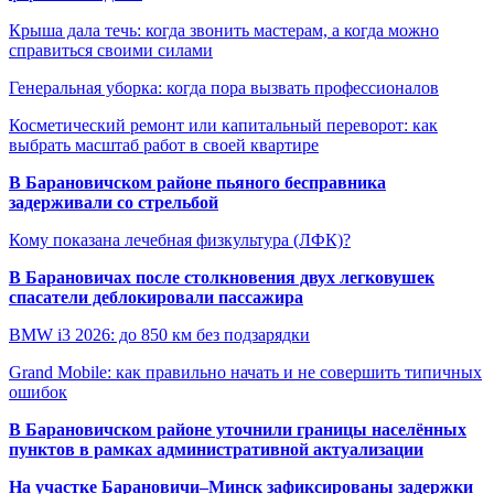
Крыша дала течь: когда звонить мастерам, а когда можно
справиться своими силами
Генеральная уборка: когда пора вызвать профессионалов
Косметический ремонт или капитальный переворот: как
выбрать масштаб работ в своей квартире
В Барановичском районе пьяного бесправника
задерживали со стрельбой
Кому показана лечебная физкультура (ЛФК)?
В Барановичах после столкновения двух легковушек
спасатели деблокировали пассажира
BMW i3 2026: до 850 км без подзарядки
Grand Mobile: как правильно начать и не совершить типичных
ошибок
В Барановичском районе уточнили границы населённых
пунктов в рамках административной актуализации
На участке Барановичи–Минск зафиксированы задержки