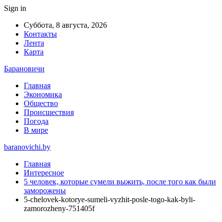
Sign in
Суббота, 8 августа, 2026
Контакты
Лента
Карта
Барановичи
Главная
Экономика
Общество
Происшествия
Погода
В мире
baranovichi.by
Главная
Интересное
5 человек, которые сумели выжить, после того как были
заморожены
5-chelovek-kotorye-sumeli-vyzhit-posle-togo-kak-byli-
zamorozheny-751405f