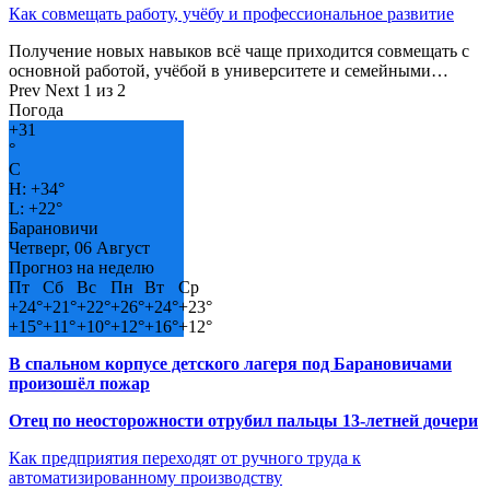
Как совмещать работу, учёбу и профессиональное развитие
Получение новых навыков всё чаще приходится совмещать с
основной работой, учёбой в университете и семейными…
Prev
Next
1 из 2
Погода
+
31
°
C
H:
+
34°
L:
+
22°
Барановичи
Четверг, 06 Август
Прогноз на неделю
Пт
Сб
Вс
Пн
Вт
Ср
+
24°
+
21°
+
22°
+
26°
+
24°
+
23°
+
15°
+
11°
+
10°
+
12°
+
16°
+
12°
В спальном корпусе детского лагеря под Барановичами
произошёл пожар
Отец по неосторожности отрубил пальцы 13-летней дочери
Как предприятия переходят от ручного труда к
автоматизированному производству