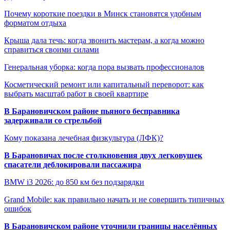
Почему короткие поездки в Минск становятся удобным
форматом отдыха
Крыша дала течь: когда звонить мастерам, а когда можно
справиться своими силами
Генеральная уборка: когда пора вызвать профессионалов
Косметический ремонт или капитальный переворот: как
выбрать масштаб работ в своей квартире
В Барановичском районе пьяного бесправника
задерживали со стрельбой
Кому показана лечебная физкультура (ЛФК)?
В Барановичах после столкновения двух легковушек
спасатели деблокировали пассажира
BMW i3 2026: до 850 км без подзарядки
Grand Mobile: как правильно начать и не совершить типичных
ошибок
В Барановичском районе уточнили границы населённых