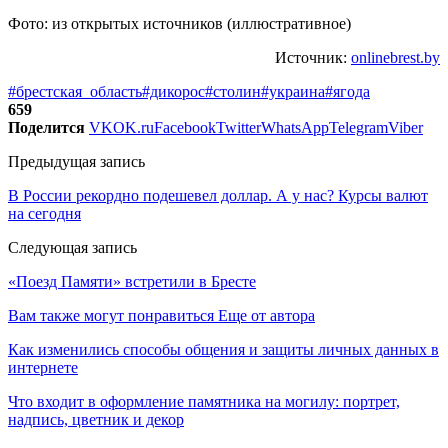
Фото: из открытых источников (иллюстративное)
Источник:
onlinebrest.by
#брестская_область
#дикорос
#столин
#украина
#ягода
659
Поделится
VK
OK.ru
Facebook
Twitter
WhatsApp
Telegram
Viber
Предыдущая запись
В России рекордно подешевел доллар. А у нас? Курсы валют
на сегодня
Следующая запись
«Поезд Памяти» встретили в Бресте
Вам также могут понравиться
Еще от автора
Как изменились способы общения и защиты личных данных в
интернете
Что входит в оформление памятника на могилу: портрет,
надпись, цветник и декор