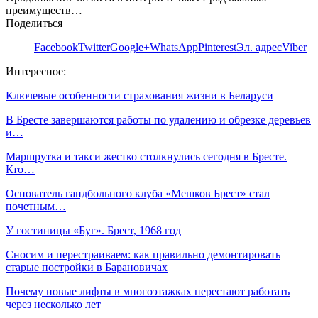
преимуществ…
Поделиться
Facebook
Twitter
Google+
WhatsApp
Pinterest
Эл. адрес
Viber
Интересное:
Ключевые особенности страхования жизни в Беларуси
В Бресте завершаются работы по удалению и обрезке деревьев
и…
Маршрутка и такси жестко столкнулись сегодня в Бресте.
Кто…
Основатель гандбольного клуба «Мешков Брест» стал
почетным…
У гостиницы «Буг». Брест, 1968 год
Сносим и перестраиваем: как правильно демонтировать
старые постройки в Барановичах
Почему новые лифты в многоэтажках перестают работать
через несколько лет