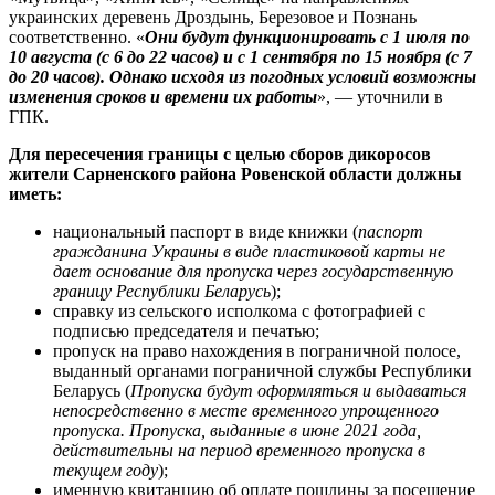
украинских деревень Дроздынь, Березовое и Познань
соответственно. «
Они будут функционировать с 1 июля по
10 августа (с 6 до 22 часов) и с 1 сентября по 15 ноября (с 7
до 20 часов). Однако исходя из погодных условий возможны
изменения сроков и времени их работы
», — уточнили в
ГПК.
Для пересечения границы с целью сборов дикоросов
жители Сарненского района Ровенской области должны
иметь:
национальный паспорт в виде книжки (
паспорт
гражданина Украины в виде пластиковой карты не
дает основание для пропуска через государственную
границу Республики Беларусь
);
справку из сельского исполкома с фотографией с
подписью председателя и печатью;
пропуск на право нахождения в пограничной полосе,
выданный органами пограничной службы Республики
Беларусь (
Пропуска будут оформляться и выдаваться
непосредственно в месте временного упрощенного
пропуска. Пропуска, выданные в июне 2021 года,
действительны на период временного пропуска в
текущем году
);
именную квитанцию об оплате пошлины за посещение