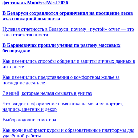
фестиваль MotoFestWest 2026
В Беларуси сохраняются ограничения на посещение лесов
из-за пожарной опасности
Нулевая отчетность в Беларуси: почему «пустой» отчет — это
зона ответственности
В Барановичах прошли учения по разгону массовых
беспорядков
Как изменились способы общения и защиты личных данных в
интернете
Как изменились представления о комфортном жилье за
последние десять лет
7 вещей, которые нельзя смывать в унитаз
Что входит в оформление памятника на могилу: портрет,
надпись, цветник и декор
Выбор лодочного мотора
Как люди выбирают курсы и образовательные платформы для
удалённой работы