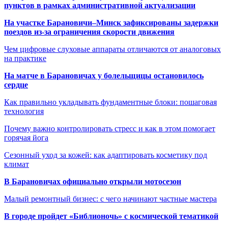
пунктов в рамках административной актуализации
На участке Барановичи–Минск зафиксированы задержки
поездов из-за ограничения скорости движения
Чем цифровые слуховые аппараты отличаются от аналоговых
на практике
На матче в Барановичах у болельщицы остановилось
сердце
Как правильно укладывать фундаментные блоки: пошаговая
технология
Почему важно контролировать стресс и как в этом помогает
горячая йога
Сезонный уход за кожей: как адаптировать косметику под
климат
В Барановичах официально открыли мотосезон
Малый ремонтный бизнес: с чего начинают частные мастера
В городе пройдет «Библионочь» с космической тематикой