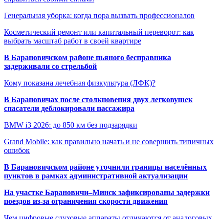
Генеральная уборка: когда пора вызвать профессионалов
Косметический ремонт или капитальный переворот: как
выбрать масштаб работ в своей квартире
В Барановичском районе пьяного бесправника
задерживали со стрельбой
Кому показана лечебная физкультура (ЛФК)?
В Барановичах после столкновения двух легковушек
спасатели деблокировали пассажира
BMW i3 2026: до 850 км без подзарядки
Grand Mobile: как правильно начать и не совершить типичных
ошибок
В Барановичском районе уточнили границы населённых
пунктов в рамках административной актуализации
На участке Барановичи–Минск зафиксированы задержки
поездов из-за ограничения скорости движения
Чем цифровые слуховые аппараты отличаются от аналоговых