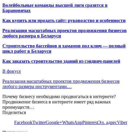
Волейбольные команды высшей лиги сразятся в
Барановичах
Как купить или продать сайт: руководство и особенности
Реализация масштабных проектов продвижения бизнесов
любого размера в Беларуси
Строительство бассейнов и хамамов под ключ — полный
цикл работ в Беларуси
Как заказать строительство зданий из сэндвич-панелей
В фокусе
Реализация масштабных проектов продвижения бизнесов
любого размера инструментами…
Почему бизнесу необходимо продвигаться в интернете?
Продвижение бизнеса в интернете имеет ряд важных
преимуществ…
Поделиться
Facebook
Twitter
Google+
WhatsApp
Pinterest
Эл. адрес
Viber