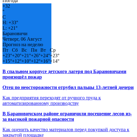
Погода
+
32
°
C
H:
+
33°
L:
+
21°
Барановичи
Четверг, 06 Август
Прогноз на неделю
Пт
Сб
Вс
Пн
Вт
Ср
+
23°
+
20°
+
21°
+
26°
+
24°
+
23°
+
15°
+
12°
+
10°
+
12°
+
16°
+
14°
В спальном корпусе детского лагеря под Барановичами
произошёл пожар
Отец по неосторожности отрубил пальцы 13-летней дочери
Как предприятия переходят от ручного труда к
автоматизированному производству
В Барановичском районе ограничили посещение лесов из-
за высокой пожарной опасности
Как оценить качество материалов перед покупкой доступа к
закрытой площадке