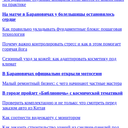
на практике
На матче в Барановичах у болельщицы остановилось
сердце
Как правильно укладывать фундаментные блоки: пошаговая
технология
Почему важно контролировать стресс и как в этом помогает
горячая йога
Сезонный уход за кожей: как адаптировать косметику под
климат
В Барановичах официально открыли мотосезон
Малый ремонтный бизнес: с чего начинают частные мастера
В городе пройдет «Библионочь» с космической тематикой
Проверить комплектацию и не только: что смотреть перед
заказом авто из Китая
Как соотнести видеокарту с монитором
Как заказать строительство зданий из сэндвич-панелей под