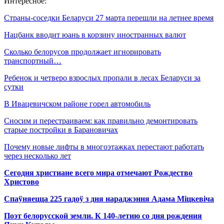
Интересное:
Страны-соседки Беларуси 27 марта перешли на летнее время
Нацбанк вводит юань в корзину иностранных валют
Сколько белорусов продолжает игнорировать
транспортный…
Ребенок и четверо взрослых пропали в лесах Беларуси за
сутки
В Ивацевичском районе горел автомобиль
Сносим и перестраиваем: как правильно демонтировать
старые постройки в Барановичах
Почему новые лифты в многоэтажках перестают работать
через несколько лет
Сегодня христиане всего мира отмечают Рождество
Христово
Спаўняецца 225 гадоў з дня нараджэння Адама Міцкевіча
Поэт белорусской земли. К 140-летию со дня рождения