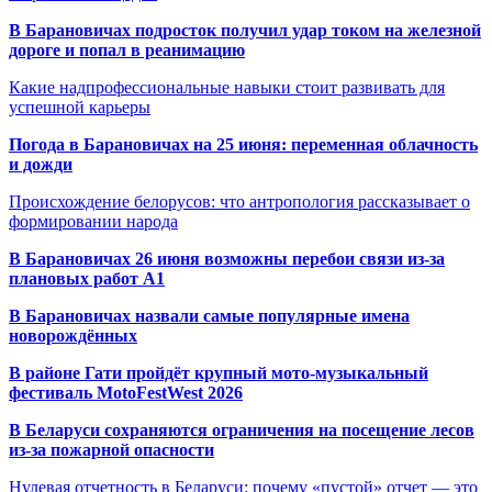
В Барановичах подросток получил удар током на железной
дороге и попал в реанимацию
Какие надпрофессиональные навыки стоит развивать для
успешной карьеры
Погода в Барановичах на 25 июня: переменная облачность
и дожди
Происхождение белорусов: что антропология рассказывает о
формировании народа
В Барановичах 26 июня возможны перебои связи из-за
плановых работ A1
В Барановичах назвали самые популярные имена
новорождённых
В районе Гати пройдёт крупный мото-музыкальный
фестиваль MotoFestWest 2026
В Беларуси сохраняются ограничения на посещение лесов
из-за пожарной опасности
Нулевая отчетность в Беларуси: почему «пустой» отчет — это