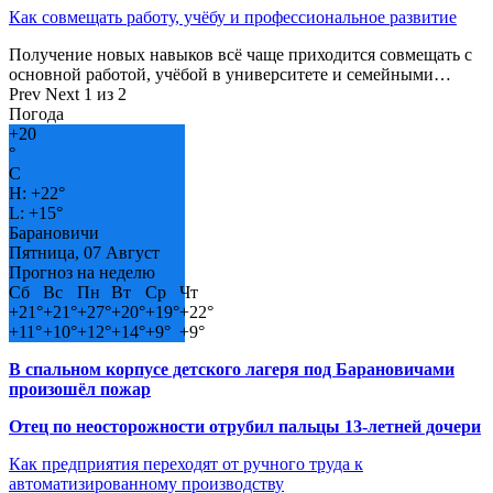
Как совмещать работу, учёбу и профессиональное развитие
Получение новых навыков всё чаще приходится совмещать с
основной работой, учёбой в университете и семейными…
Prev
Next
1 из 2
Погода
+
20
°
C
H:
+
22°
L:
+
15°
Барановичи
Пятница, 07 Август
Прогноз на неделю
Сб
Вс
Пн
Вт
Ср
Чт
+
21°
+
21°
+
27°
+
20°
+
19°
+
22°
+
11°
+
10°
+
12°
+
14°
+
9°
+
9°
В спальном корпусе детского лагеря под Барановичами
произошёл пожар
Отец по неосторожности отрубил пальцы 13-летней дочери
Как предприятия переходят от ручного труда к
автоматизированному производству