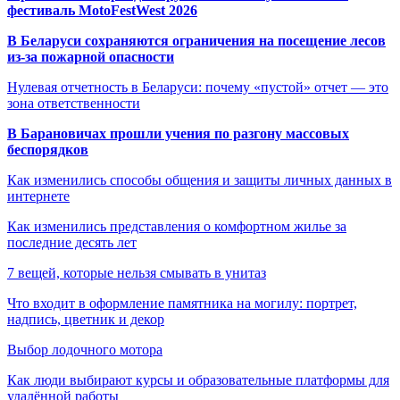
фестиваль MotoFestWest 2026
В Беларуси сохраняются ограничения на посещение лесов
из-за пожарной опасности
Нулевая отчетность в Беларуси: почему «пустой» отчет — это
зона ответственности
В Барановичах прошли учения по разгону массовых
беспорядков
Как изменились способы общения и защиты личных данных в
интернете
Как изменились представления о комфортном жилье за
последние десять лет
7 вещей, которые нельзя смывать в унитаз
Что входит в оформление памятника на могилу: портрет,
надпись, цветник и декор
Выбор лодочного мотора
Как люди выбирают курсы и образовательные платформы для
удалённой работы