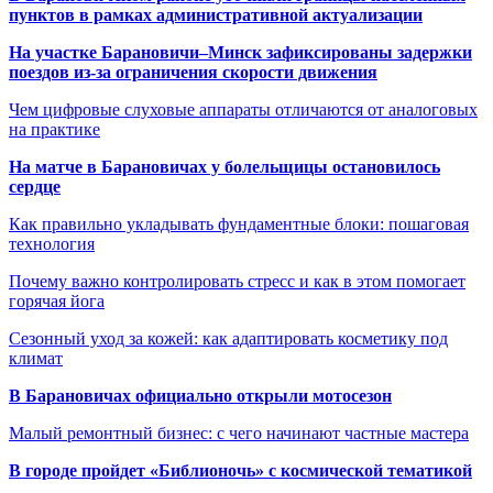
пунктов в рамках административной актуализации
На участке Барановичи–Минск зафиксированы задержки
поездов из-за ограничения скорости движения
Чем цифровые слуховые аппараты отличаются от аналоговых
на практике
На матче в Барановичах у болельщицы остановилось
сердце
Как правильно укладывать фундаментные блоки: пошаговая
технология
Почему важно контролировать стресс и как в этом помогает
горячая йога
Сезонный уход за кожей: как адаптировать косметику под
климат
В Барановичах официально открыли мотосезон
Малый ремонтный бизнес: с чего начинают частные мастера
В городе пройдет «Библионочь» с космической тематикой