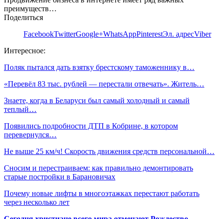
преимуществ…
Поделиться
Facebook
Twitter
Google+
WhatsApp
Pinterest
Эл. адрес
Viber
Интересное:
Поляк пытался дать взятку брестскому таможеннику в…
«Перевёл 83 тыс. рублей — перестали отвечать». Житель…
Знаете, когда в Беларуси был самый холодный и самый
теплый…
Появились подробности ДТП в Кобрине, в котором
перевернулся…
Не выше 25 км/ч! Скорость движения средств персональной…
Сносим и перестраиваем: как правильно демонтировать
старые постройки в Барановичах
Почему новые лифты в многоэтажках перестают работать
через несколько лет
Сегодня христиане всего мира отмечают Рождество