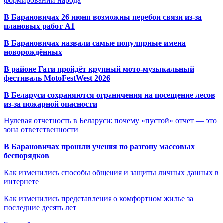
формировании народа
В Барановичах 26 июня возможны перебои связи из-за
плановых работ A1
В Барановичах назвали самые популярные имена
новорождённых
В районе Гати пройдёт крупный мото-музыкальный
фестиваль MotoFestWest 2026
В Беларуси сохраняются ограничения на посещение лесов
из-за пожарной опасности
Нулевая отчетность в Беларуси: почему «пустой» отчет — это
зона ответственности
В Барановичах прошли учения по разгону массовых
беспорядков
Как изменились способы общения и защиты личных данных в
интернете
Как изменились представления о комфортном жилье за
последние десять лет