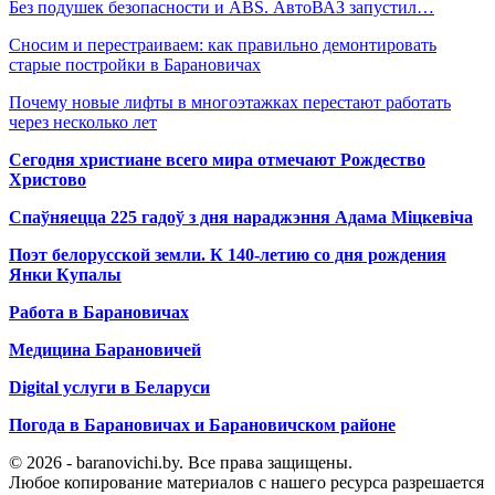
Без подушек безопасности и ABS. АвтоВАЗ запустил…
Сносим и перестраиваем: как правильно демонтировать
старые постройки в Барановичах
Почему новые лифты в многоэтажках перестают работать
через несколько лет
Сегодня христиане всего мира отмечают Рождество
Христово
Спаўняецца 225 гадоў з дня нараджэння Адама Міцкевіча
Поэт белорусской земли. К 140-летию со дня рождения
Янки Купалы
Работа в Барановичах
Медицина Барановичей
Digital услуги в Беларуси
Погода в Барановичах и Барановичском районе
© 2026 - baranovichi.by. Все права защищены.
Любое копирование материалов с нашего ресурса разрешается