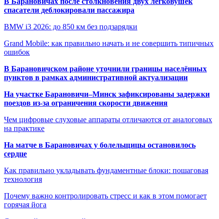
В Барановичах после столкновения двух легковушек
спасатели деблокировали пассажира
BMW i3 2026: до 850 км без подзарядки
Grand Mobile: как правильно начать и не совершить типичных
ошибок
В Барановичском районе уточнили границы населённых
пунктов в рамках административной актуализации
На участке Барановичи–Минск зафиксированы задержки
поездов из-за ограничения скорости движения
Чем цифровые слуховые аппараты отличаются от аналоговых
на практике
На матче в Барановичах у болельщицы остановилось
сердце
Как правильно укладывать фундаментные блоки: пошаговая
технология
Почему важно контролировать стресс и как в этом помогает
горячая йога