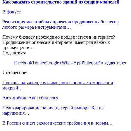
Как заказать строительство зданий из сэндвич-панелей
В фокусе
Реализация масштабных проектов продвижения бизнесов
любого размера инструментами…
Почему бизнесу необходимо продвигаться в интернете?
Продвижение бизнеса в интернете имеет ряд важных
преимуществ…
Поделиться
Facebook
Twitter
Google+
WhatsApp
Pinterest
Эл. адрес
Viber
Интересное:
Прогноз на уикенд: возвращаются ночные заморозки и
мокрый…
Автомобиль Audi сбил лося
Недекларирование налички, серый импорт. Какие
нарушения…
В России снизят экологические требования к новым…