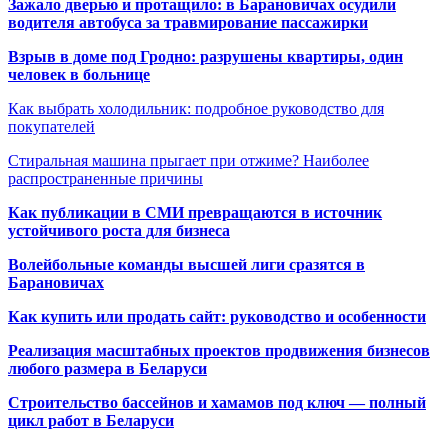
Зажало дверью и протащило: в Барановичах осудили
водителя автобуса за травмирование пассажирки
Взрыв в доме под Гродно: разрушены квартиры, один
человек в больнице
Как выбрать холодильник: подробное руководство для
покупателей
Стиральная машина прыгает при отжиме? Наиболее
распространенные причины
Как публикации в СМИ превращаются в источник
устойчивого роста для бизнеса
Волейбольные команды высшей лиги сразятся в
Барановичах
Как купить или продать сайт: руководство и особенности
Реализация масштабных проектов продвижения бизнесов
любого размера в Беларуси
Строительство бассейнов и хамамов под ключ — полный
цикл работ в Беларуси