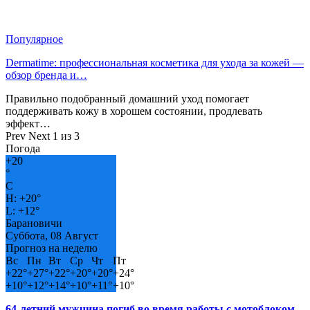
Популярное
Dermatime: профессиональная косметика для ухода за кожей —
обзор бренда и…
Правильно подобранный домашний уход помогает
поддерживать кожу в хорошем состоянии, продлевать
эффект…
Prev
Next
1 из 3
Погода
+
20
°
C
H:
+
20°
L:
+
12°
Барановичи
Суббота, 08 Август
Прогноз на неделю
Вс
Пн
Вт
Ср
Чт
Пт
+
22°
+
27°
+
22°
+
20°
+
20°
+
24°
+
10°
+
12°
+
14°
+
10°
+
11°
+
10°
64-летний мужчина погиб во время работы с мотоблоком