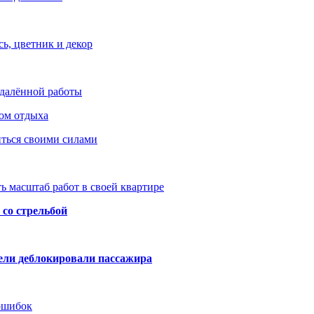
ь, цветник и декор
удалённой работы
ом отдыха
иться своими силами
ь масштаб работ в своей квартире
со стрельбой
тели деблокировали пассажира
 ошибок