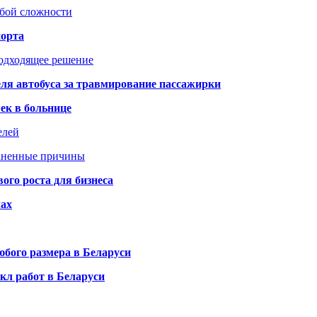
юбой сложности
порта
подходящее решение
ля автобуса за травмирование пассажирки
ек в больнице
елей
раненные причины
го роста для бизнеса
чах
бого размера в Беларуси
кл работ в Беларуси