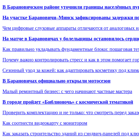
В Барановичском районе уточнили границы населённых пу
На участке Барановичи–Минск зафиксированы задержки пое
Чем цифровые слуховые аппараты отличаются от аналоговых н
На матче в Барановичах у болельщицы остановилось сердц
Как правильно укладывать фундаментные блоки: пошаговая те
Почему важно контролировать стресс и как в этом помогает гор
Сезонный уход за кожей: как адаптировать косметику под клим
В Барановичах официально открыли мотосезон
Малый ремонтный бизнес: с чего начинают частные мастера
В городе пройдет «Библионочь» с космической тематикой
Проверить комплектацию и не только: что смотреть перед заказ
Как соотнести видеокарту с монитором
Как заказать строительство зданий из сэндвич-панелей под кл