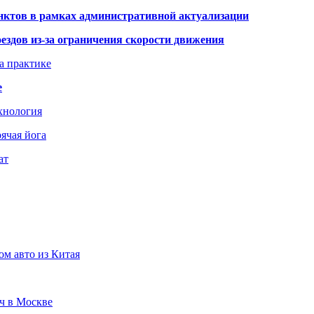
нктов в рамках административной актуализации
здов из-за ограничения скорости движения
а практике
е
хнология
ячая йога
ат
ом авто из Китая
юч в Москве