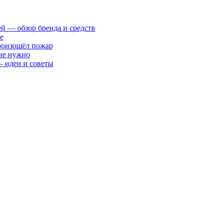
ей — обзор бренда и средств
е
произошёл пожар
 не нужно
— идеи и советы