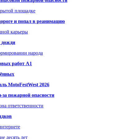
а высокой пожарной опасности
акрытой площадке
дороге и попал в реанимацию
шной карьеры
и дожди
формировании народа
овых работ A1
дённых
ль MotoFestWest 2026
з-за пожарной опасности
зона ответственности
ядков
интернете
е десять лет