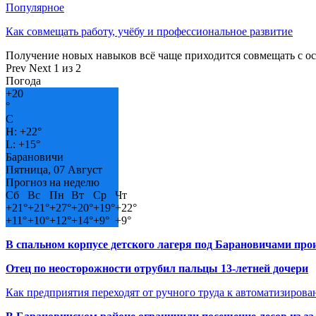
Популярное
Как совмещать работу, учёбу и профессиональное развитие
Получение новых навыков всё чаще приходится совмещать с о
Prev
Next
1 из 2
Погода
+
20
°
C
H:
+
22°
L:
+
15°
Барановичи
Пятница, 07 Август
Прогноз на неделю
Сб
Вс
Пн
Вт
Ср
Чт
+
21°
+
21°
+
27°
+
20°
+
19°
+
22°
+
11°
+
10°
+
12°
+
14°
+
9°
+
9°
В спальном корпусе детского лагеря под Барановичами пр
Отец по неосторожности отрубил пальцы 13-летней дочери
Как предприятия переходят от ручного труда к автоматизиров