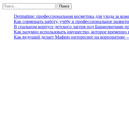
Dermatime: профессиональная косметика для ухода за кож
Как совмещать работу, учёбу и профессиональное развити
В спальном корпусе детского лагеря под Барановичами 
Как разумно использовать имущество, которое временно
Как ведущий делает Мафию интереснее на корпоративе 