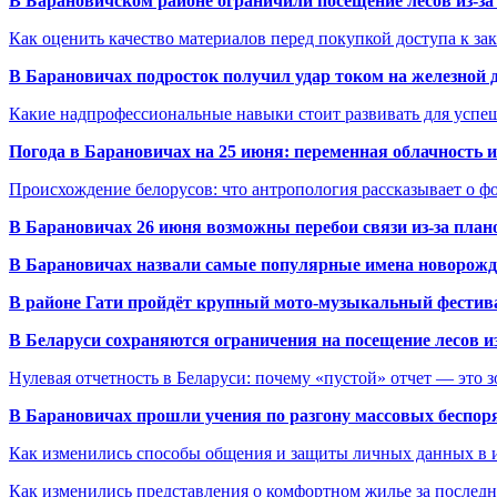
В Барановичском районе ограничили посещение лесов из-з
Как оценить качество материалов перед покупкой доступа к з
В Барановичах подросток получил удар током на железной 
Какие надпрофессиональные навыки стоит развивать для успе
Погода в Барановичах на 25 июня: переменная облачность 
Происхождение белорусов: что антропология рассказывает о 
В Барановичах 26 июня возможны перебои связи из-за план
В Барановичах назвали самые популярные имена новорож
В районе Гати пройдёт крупный мото-музыкальный фестива
В Беларуси сохраняются ограничения на посещение лесов и
Нулевая отчетность в Беларуси: почему «пустой» отчет — это 
В Барановичах прошли учения по разгону массовых беспор
Как изменились способы общения и защиты личных данных в 
Как изменились представления о комфортном жилье за последни