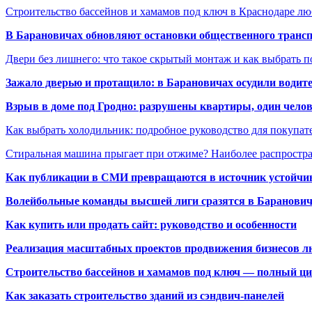
Строительство бассейнов и хамамов под ключ в Краснодаре л
В Барановичах обновляют остановки общественного транс
Двери без лишнего: что такое скрытый монтаж и как выбрать 
Зажало дверью и протащило: в Барановичах осудили водите
Взрыв в доме под Гродно: разрушены квартиры, один челов
Как выбрать холодильник: подробное руководство для покупат
Стиральная машина прыгает при отжиме? Наиболее распрост
Как публикации в СМИ превращаются в источник устойчиво
Волейбольные команды высшей лиги сразятся в Баранови
Как купить или продать сайт: руководство и особенности
Реализация масштабных проектов продвижения бизнесов лю
Строительство бассейнов и хамамов под ключ — полный ци
Как заказать строительство зданий из сэндвич-панелей