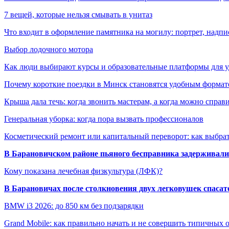
7 вещей, которые нельзя смывать в унитаз
Что входит в оформление памятника на могилу: портрет, надпис
Выбор лодочного мотора
Как люди выбирают курсы и образовательные платформы для 
Почему короткие поездки в Минск становятся удобным формат
Крыша дала течь: когда звонить мастерам, а когда можно справ
Генеральная уборка: когда пора вызвать профессионалов
Косметический ремонт или капитальный переворот: как выбрат
В Барановичском районе пьяного бесправника задерживали 
Кому показана лечебная физкультура (ЛФК)?
В Барановичах после столкновения двух легковушек спаса
BMW i3 2026: до 850 км без подзарядки
Grand Mobile: как правильно начать и не совершить типичных