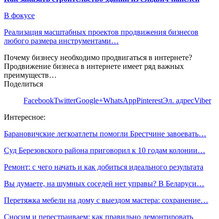
В фокусе
Реализация масштабных проектов продвижения бизнесов
любого размера инструментами…
Почему бизнесу необходимо продвигаться в интернете?
Продвижение бизнеса в интернете имеет ряд важных
преимуществ…
Поделиться
Facebook
Twitter
Google+
WhatsApp
Pinterest
Эл. адрес
Viber
Интересное:
Барановичские легкоатлеты помогли Брестчине завоевать…
Суд Березовского района приговорил к 10 годам колонии…
Ремонт: с чего начать и как добиться идеального результата
Вы думаете, на шумных соседей нет управы? В Беларуси…
Перетяжка мебели на дому с выездом мастера: сохранение…
Сносим и перестраиваем: как правильно демонтировать