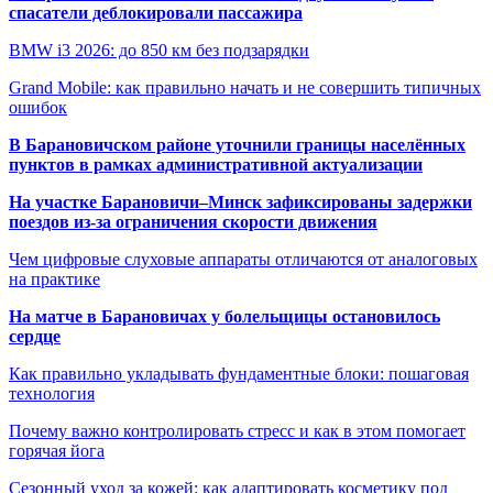
спасатели деблокировали пассажира
BMW i3 2026: до 850 км без подзарядки
Grand Mobile: как правильно начать и не совершить типичных
ошибок
В Барановичском районе уточнили границы населённых
пунктов в рамках административной актуализации
На участке Барановичи–Минск зафиксированы задержки
поездов из-за ограничения скорости движения
Чем цифровые слуховые аппараты отличаются от аналоговых
на практике
На матче в Барановичах у болельщицы остановилось
сердце
Как правильно укладывать фундаментные блоки: пошаговая
технология
Почему важно контролировать стресс и как в этом помогает
горячая йога
Сезонный уход за кожей: как адаптировать косметику под