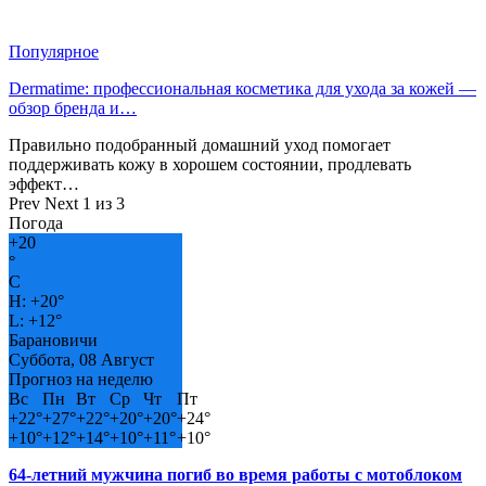
Популярное
Dermatime: профессиональная косметика для ухода за кожей —
обзор бренда и…
Правильно подобранный домашний уход помогает
поддерживать кожу в хорошем состоянии, продлевать
эффект…
Prev
Next
1 из 3
Погода
+
20
°
C
H:
+
20°
L:
+
12°
Барановичи
Суббота, 08 Август
Прогноз на неделю
Вс
Пн
Вт
Ср
Чт
Пт
+
22°
+
27°
+
22°
+
20°
+
20°
+
24°
+
10°
+
12°
+
14°
+
10°
+
11°
+
10°
64-летний мужчина погиб во время работы с мотоблоком