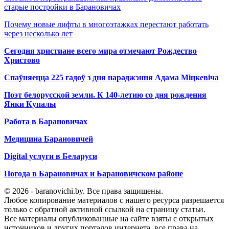
старые постройки в Барановичах
Почему новые лифты в многоэтажках перестают работать
через несколько лет
Сегодня христиане всего мира отмечают Рождество
Христово
Спаўняецца 225 гадоў з дня нараджэння Адама Міцкевіча
Поэт белорусской земли. К 140-летию со дня рождения
Янки Купалы
Работа в Барановичах
Медицина Барановичей
Digital услуги в Беларуси
Погода в Барановичах и Барановичском районе
© 2026 - baranovichi.by. Все права защищены.
Любое копирование материалов с нашего ресурса разрешается
только с обратной активной ссылкой на страницу статьи.
Все материалы опубликованные на сайте взяты с открытых
источников и других порталов интернета, все права на