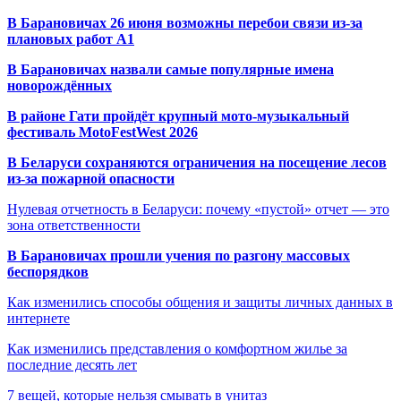
В Барановичах 26 июня возможны перебои связи из-за
плановых работ A1
В Барановичах назвали самые популярные имена
новорождённых
В районе Гати пройдёт крупный мото-музыкальный
фестиваль MotoFestWest 2026
В Беларуси сохраняются ограничения на посещение лесов
из-за пожарной опасности
Нулевая отчетность в Беларуси: почему «пустой» отчет — это
зона ответственности
В Барановичах прошли учения по разгону массовых
беспорядков
Как изменились способы общения и защиты личных данных в
интернете
Как изменились представления о комфортном жилье за
последние десять лет
7 вещей, которые нельзя смывать в унитаз