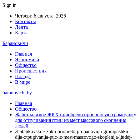
Sign in
Четверг, 6 августа, 2026
Контакты
Лента
Карта
Барановичи
Главная
Экономика
Общество
Происшествия
Погода
В мире
baranovichi.by
Главная
Общество
Жабинковское ЖКХ приобрело пропановую громпушку
для отпугивания птиц из мест массового скопления
людей
zhabinkovskoe-zhkh-priobrelo-propanovuju-grompushku-
dlja-otpugivanija-ptic-iz-mest-massovogo-skoplenija-ljudej-