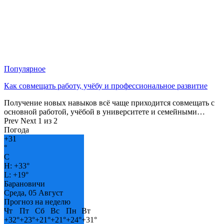
Популярное
Как совмещать работу, учёбу и профессиональное развитие
Получение новых навыков всё чаще приходится совмещать с
основной работой, учёбой в университете и семейными…
Prev
Next
1 из 2
Погода
+
31
°
C
H:
+
33°
L:
+
19°
Барановичи
Среда, 05 Август
Прогноз на неделю
Чт
Пт
Сб
Вс
Пн
Вт
+
32°
+
23°
+
21°
+
21°
+
24°
+
31°