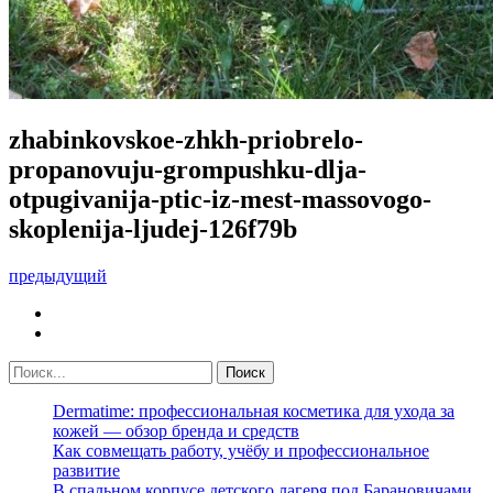
zhabinkovskoe-zhkh-priobrelo-
propanovuju-grompushku-dlja-
otpugivanija-ptic-iz-mest-massovogo-
skoplenija-ljudej-126f79b
предыдущий
Dermatime: профессиональная косметика для ухода за
кожей — обзор бренда и средств
Как совмещать работу, учёбу и профессиональное
развитие
В спальном корпусе детского лагеря под Барановичами