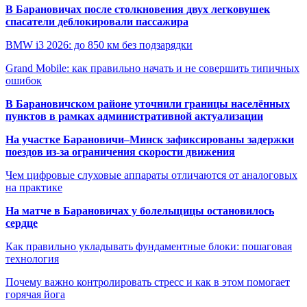
В Барановичах после столкновения двух легковушек
спасатели деблокировали пассажира
BMW i3 2026: до 850 км без подзарядки
Grand Mobile: как правильно начать и не совершить типичных
ошибок
В Барановичском районе уточнили границы населённых
пунктов в рамках административной актуализации
На участке Барановичи–Минск зафиксированы задержки
поездов из-за ограничения скорости движения
Чем цифровые слуховые аппараты отличаются от аналоговых
на практике
На матче в Барановичах у болельщицы остановилось
сердце
Как правильно укладывать фундаментные блоки: пошаговая
технология
Почему важно контролировать стресс и как в этом помогает
горячая йога