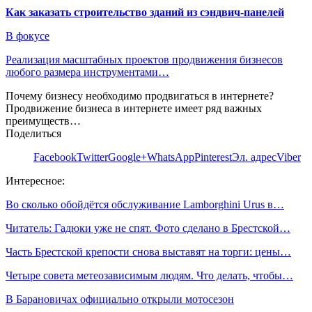
Как заказать строительство зданий из сэндвич-панелей
В фокусе
Реализация масштабных проектов продвижения бизнесов
любого размера инструментами…
Почему бизнесу необходимо продвигаться в интернете?
Продвижение бизнеса в интернете имеет ряд важных
преимуществ…
Поделиться
Facebook
Twitter
Google+
WhatsApp
Pinterest
Эл. адрес
Viber
Интересное:
Во сколько обойдётся обслуживание Lamborghini Urus в…
Читатель: Гадюки уже не спят. Фото сделано в Брестской…
Часть Брестской крепости снова выставят на торги: цены…
Четыре совета метеозависимым людям. Что делать, чтобы…
В Барановичах официально открыли мотосезон