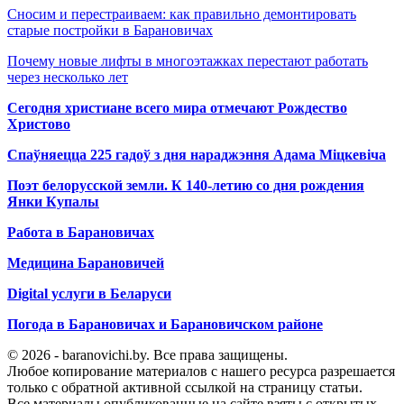
Сносим и перестраиваем: как правильно демонтировать
старые постройки в Барановичах
Почему новые лифты в многоэтажках перестают работать
через несколько лет
Сегодня христиане всего мира отмечают Рождество
Христово
Спаўняецца 225 гадоў з дня нараджэння Адама Міцкевіча
Поэт белорусской земли. К 140-летию со дня рождения
Янки Купалы
Работа в Барановичах
Медицина Барановичей
Digital услуги в Беларуси
Погода в Барановичах и Барановичском районе
© 2026 - baranovichi.by. Все права защищены.
Любое копирование материалов с нашего ресурса разрешается
только с обратной активной ссылкой на страницу статьи.
Все материалы опубликованные на сайте взяты с открытых