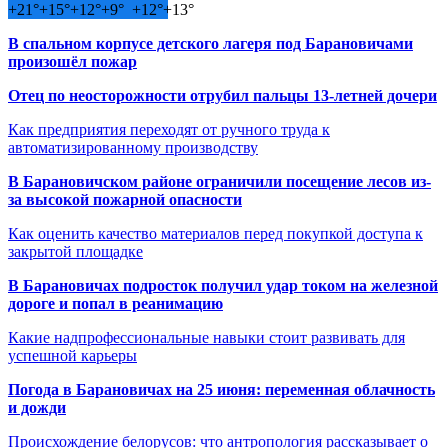
+
21°
+
15°
+
12°
+
9°
+
12°
+
13°
В спальном корпусе детского лагеря под Барановичами
произошёл пожар
Отец по неосторожности отрубил пальцы 13-летней дочери
Как предприятия переходят от ручного труда к
автоматизированному производству
В Барановичском районе ограничили посещение лесов из-
за высокой пожарной опасности
Как оценить качество материалов перед покупкой доступа к
закрытой площадке
В Барановичах подросток получил удар током на железной
дороге и попал в реанимацию
Какие надпрофессиональные навыки стоит развивать для
успешной карьеры
Погода в Барановичах на 25 июня: переменная облачность
и дожди
Происхождение белорусов: что антропология рассказывает о