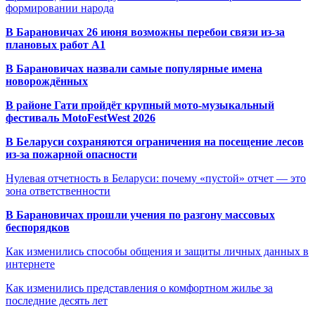
формировании народа
В Барановичах 26 июня возможны перебои связи из-за
плановых работ A1
В Барановичах назвали самые популярные имена
новорождённых
В районе Гати пройдёт крупный мото-музыкальный
фестиваль MotoFestWest 2026
В Беларуси сохраняются ограничения на посещение лесов
из-за пожарной опасности
Нулевая отчетность в Беларуси: почему «пустой» отчет — это
зона ответственности
В Барановичах прошли учения по разгону массовых
беспорядков
Как изменились способы общения и защиты личных данных в
интернете
Как изменились представления о комфортном жилье за
последние десять лет