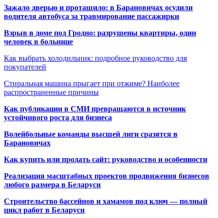
Зажало дверью и протащило: в Барановичах осудили
водителя автобуса за травмирование пассажирки
Взрыв в доме под Гродно: разрушены квартиры, один
человек в больнице
Как выбрать холодильник: подробное руководство для
покупателей
Стиральная машина прыгает при отжиме? Наиболее
распространенные причины
Как публикации в СМИ превращаются в источник
устойчивого роста для бизнеса
Волейбольные команды высшей лиги сразятся в
Барановичах
Как купить или продать сайт: руководство и особенности
Реализация масштабных проектов продвижения бизнесов
любого размера в Беларуси
Строительство бассейнов и хамамов под ключ — полный
цикл работ в Беларуси