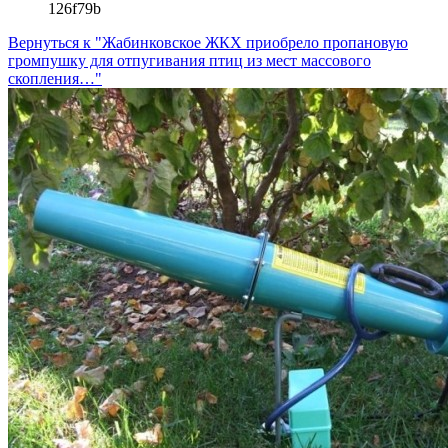
126f79b
Вернуться к "Жабинковское ЖКХ приобрело пропановую
громпушку для отпугивания птиц из мест массового
скопления…"