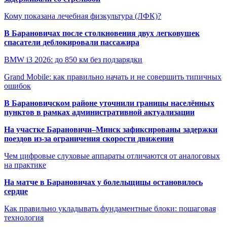
Кому показана лечебная физкультура (ЛФК)?
В Барановичах после столкновения двух легковушек
спасатели деблокировали пассажира
BMW i3 2026: до 850 км без подзарядки
Grand Mobile: как правильно начать и не совершить типичных
ошибок
В Барановичском районе уточнили границы населённых
пунктов в рамках административной актуализации
На участке Барановичи–Минск зафиксированы задержки
поездов из-за ограничения скорости движения
Чем цифровые слуховые аппараты отличаются от аналоговых
на практике
На матче в Барановичах у болельщицы остановилось
сердце
Как правильно укладывать фундаментные блоки: пошаговая
технология