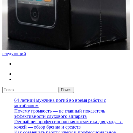
следующий
64-летний мужчина погиб во время работы с
мотоблоком
Почему громкость — не главный показатель
эффективности слухового аппарата
Dermatime: профессиональная косметика для ухода за
кожей — обзор бренда и средств
Как совмещать работу, учёбу и профессиональное