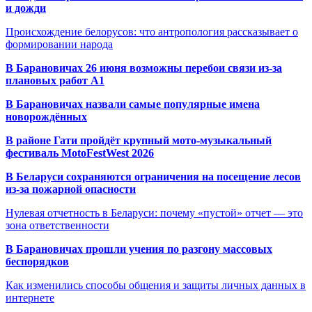
и дожди
Происхождение белорусов: что антропология рассказывает о
формировании народа
В Барановичах 26 июня возможны перебои связи из-за
плановых работ A1
В Барановичах назвали самые популярные имена
новорождённых
В районе Гати пройдёт крупный мото-музыкальный
фестиваль MotoFestWest 2026
В Беларуси сохраняются ограничения на посещение лесов
из-за пожарной опасности
Нулевая отчетность в Беларуси: почему «пустой» отчет — это
зона ответственности
В Барановичах прошли учения по разгону массовых
беспорядков
Как изменились способы общения и защиты личных данных в
интернете