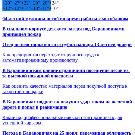
+
20°
+
27°
+
22°
+
20°
+
20°
+
24°
+
12°
+
12°
+
14°
+
10°
+
11°
+
10°
64-летний мужчина погиб во время работы с мотоблоком
В спальном корпусе детского лагеря под Барановичами
произошёл пожар
Отец по неосторожности отрубил пальцы 13-летней дочери
Как предприятия переходят от ручного труда к
автоматизированному производству
В Барановичском районе ограничили посещение лесов из-
за высокой пожарной опасности
Как оценить качество материалов перед покупкой доступа к
закрытой площадке
В Барановичах подросток получил удар током на железной
дороге и попал в реанимацию
Какие надпрофессиональные навыки стоит развивать для
успешной карьеры
Погода в Барановичах на 25 июня: переменная облачность