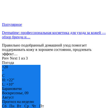
Популярное
Dermatime: профессиональная косметика для ухода за кожей —
обзор бренда и…
Правильно подобранный домашний уход помогает
поддерживать кожу в хорошем состоянии, продлевать
эффект…
Prev
Next
1 из 3
Погода
+
20
°
C
H:
+
22°
L:
+
10°
Барановичи
Воскресенье, 09
Август
Прогноз на неделю
Сб
Пн
Вт
Ср
Чт
Пт