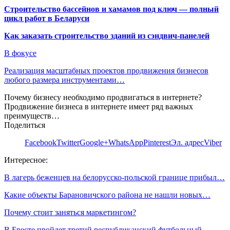
Строительство бассейнов и хамамов под ключ — полный
цикл работ в Беларуси
Как заказать строительство зданий из сэндвич-панелей
В фокусе
Реализация масштабных проектов продвижения бизнесов
любого размера инструментами…
Почему бизнесу необходимо продвигаться в интернете?
Продвижение бизнеса в интернете имеет ряд важных
преимуществ…
Поделиться
Facebook
Twitter
Google+
WhatsApp
Pinterest
Эл. адрес
Viber
Интересное:
В лагерь беженцев на белорусско-польской границе прибыл…
Какие объекты Барановичского района не нашли новых…
Почему стоит заняться маркетингом?
В Бресте пройдет третий республиканский футбольный