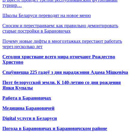
турнир…
Школы Беларуси переводят на новое меню
Сносим и перестраиваем: как правильно демонтировать
старые постройки в Барановичах
Почему новые лифты в многоэтажках перестают работать
через несколько лет
Сегодня христиане всего мира отмечают Рождество
Христово
Спаўняецца 225 гадоў з дня нараджэння Адама Міцкевіча
Поэт белорусской земли. К 140-летию со дня рождения
Янки Купалы
Работа в Барановичах
Медицина Барановичей
Digital услуги в Беларуси
Погода в Барановичах и Барановичском районе