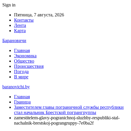
Sign in
Пятница, 7 августа, 2026
Контакты
Лента
Карта
Барановичи
Главная
Экономика
Общество
Происшествия
Погода
В мире
baranovichi.by
Главная
Граница
Заместителем главы пограничной службы республики
стал начальник Брестской погрангруппы
zamestitelem-glavy-pogranichnoj-sluzhby-respubliki-stal-
nachalnik-brestskoj-pograngruppy-7e0ba2f