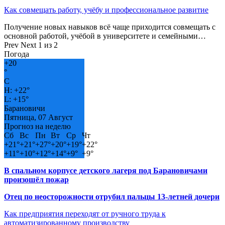
Как совмещать работу, учёбу и профессиональное развитие
Получение новых навыков всё чаще приходится совмещать с
основной работой, учёбой в университете и семейными…
Prev
Next
1 из 2
Погода
+
20
°
C
H:
+
22°
L:
+
15°
Барановичи
Пятница, 07 Август
Прогноз на неделю
Сб
Вс
Пн
Вт
Ср
Чт
+
21°
+
21°
+
27°
+
20°
+
19°
+
22°
+
11°
+
10°
+
12°
+
14°
+
9°
+
9°
В спальном корпусе детского лагеря под Барановичами
произошёл пожар
Отец по неосторожности отрубил пальцы 13-летней дочери
Как предприятия переходят от ручного труда к
автоматизированному производству