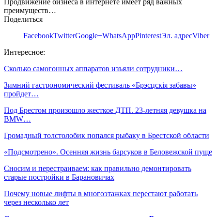
Продвижение бизнеса в интернете имеет ряд важных
преимуществ…
Поделиться
Facebook
Twitter
Google+
WhatsApp
Pinterest
Эл. адрес
Viber
Интересное:
Сколько самогонных аппаратов изъяли сотрудники…
Зимний гастрономический фестиваль «Брэсцскія забавы»
пройдет…
Под Брестом произошло жесткое ДТП. 23-летняя девушка на
BMW…
Громадный толстолобик попался рыбаку в Брестской области
«Подсмотрено». Осенняя жизнь барсуков в Беловежской пуще
Сносим и перестраиваем: как правильно демонтировать
старые постройки в Барановичах
Почему новые лифты в многоэтажках перестают работать
через несколько лет