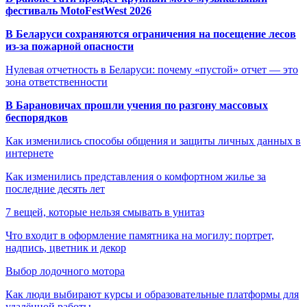
фестиваль MotoFestWest 2026
В Беларуси сохраняются ограничения на посещение лесов
из-за пожарной опасности
Нулевая отчетность в Беларуси: почему «пустой» отчет — это
зона ответственности
В Барановичах прошли учения по разгону массовых
беспорядков
Как изменились способы общения и защиты личных данных в
интернете
Как изменились представления о комфортном жилье за
последние десять лет
7 вещей, которые нельзя смывать в унитаз
Что входит в оформление памятника на могилу: портрет,
надпись, цветник и декор
Выбор лодочного мотора
Как люди выбирают курсы и образовательные платформы для
удалённой работы