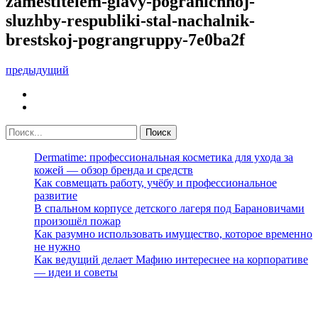
zamestitelem-glavy-pogranichnoj-
sluzhby-respubliki-stal-nachalnik-
brestskoj-pograngruppy-7e0ba2f
предыдущий
Dermatime: профессиональная косметика для ухода за
кожей — обзор бренда и средств
Как совмещать работу, учёбу и профессиональное
развитие
В спальном корпусе детского лагеря под Барановичами
произошёл пожар
Как разумно использовать имущество, которое временно
не нужно
Как ведущий делает Мафию интереснее на корпоративе
— идеи и советы