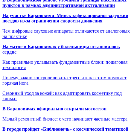
пунктов в рамках административной актуализации
На участке Барановичи–Минск зафиксированы задержки
поездов из-за ограничения скорости движения
Чем цифровые слуховые аппараты отличаются от аналоговых
на практике
На матче в Барановичах у болельщицы остановилось
сердце
Как правильно укладывать фундаментные блоки: пошаговая
технология
Почему важно контролировать стресс и как в этом помогает
горячая йога
Сезонный уход за кожей: как адаптировать косметику под
климат
В Барановичах официально открыли мотосезон
Малый ремонтный бизнес: с чего начинают частные мастера
В городе пройдет «Библионочь» с космической тематикой