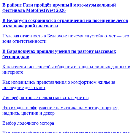
В районе Гати пройдёт крупный мото-музыкальный
фестиваль MotoFestWest 2026
В Беларуси сохраняются ограничения на посещение лесов
из-за пожарной опасности
Нулевая отчетность в Беларуси: почему «пустой» отчет — это
зона ответственности
В Барановичах прошли учения по разгону массовых
беспорядков
Как изменились способы общения и защиты личных данных в
интернете
Как изменились представления о комфортном жилье за
последние десять лет
7 вещей, которые нельзя смывать в унитаз
Что входит в оформление памятника на могилу: портрет,
надпись, цветник и декор
Выбор лодочного мотора