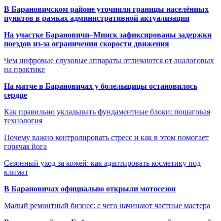
В Барановичском районе уточнили границы населённых
пунктов в рамках административной актуализации
На участке Барановичи–Минск зафиксированы задержки
поездов из-за ограничения скорости движения
Чем цифровые слуховые аппараты отличаются от аналоговых
на практике
На матче в Барановичах у болельщицы остановилось
сердце
Как правильно укладывать фундаментные блоки: пошаговая
технология
Почему важно контролировать стресс и как в этом помогает
горячая йога
Сезонный уход за кожей: как адаптировать косметику под
климат
В Барановичах официально открыли мотосезон
Малый ремонтный бизнес: с чего начинают частные мастера