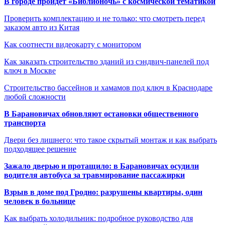
В городе пройдет «Библионочь» с космической тематикой
Проверить комплектацию и не только: что смотреть перед
заказом авто из Китая
Как соотнести видеокарту с монитором
Как заказать строительство зданий из сэндвич-панелей под
ключ в Москве
Строительство бассейнов и хамамов под ключ в Краснодаре
любой сложности
В Барановичах обновляют остановки общественного
транспорта
Двери без лишнего: что такое скрытый монтаж и как выбрать
подходящее решение
Зажало дверью и протащило: в Барановичах осудили
водителя автобуса за травмирование пассажирки
Взрыв в доме под Гродно: разрушены квартиры, один
человек в больнице
Как выбрать холодильник: подробное руководство для