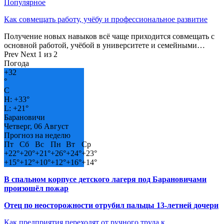
Популярное
Как совмещать работу, учёбу и профессиональное развитие
Получение новых навыков всё чаще приходится совмещать с
основной работой, учёбой в университете и семейными…
Prev
Next
1 из 2
Погода
+
32
°
C
H:
+
33°
L:
+
21°
Барановичи
Четверг, 06 Август
Прогноз на неделю
Пт
Сб
Вс
Пн
Вт
Ср
+
22°
+
20°
+
21°
+
26°
+
24°
+
23°
+
15°
+
12°
+
10°
+
12°
+
16°
+
14°
В спальном корпусе детского лагеря под Барановичами
произошёл пожар
Отец по неосторожности отрубил пальцы 13-летней дочери
Как предприятия переходят от ручного труда к