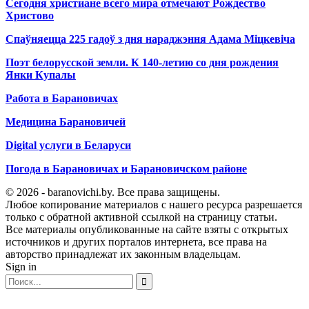
Сегодня христиане всего мира отмечают Рождество
Христово
Спаўняецца 225 гадоў з дня нараджэння Адама Міцкевіча
Поэт белорусской земли. К 140-летию со дня рождения
Янки Купалы
Работа в Барановичах
Медицина Барановичей
Digital услуги в Беларуси
Погода в Барановичах и Барановичском районе
© 2026 - baranovichi.by. Все права защищены.
Любое копирование материалов с нашего ресурса разрешается
только с обратной активной ссылкой на страницу статьи.
Все материалы опубликованные на сайте взяты с открытых
источников и других порталов интернета, все права на
авторство принадлежат их законным владельцам.
Sign in