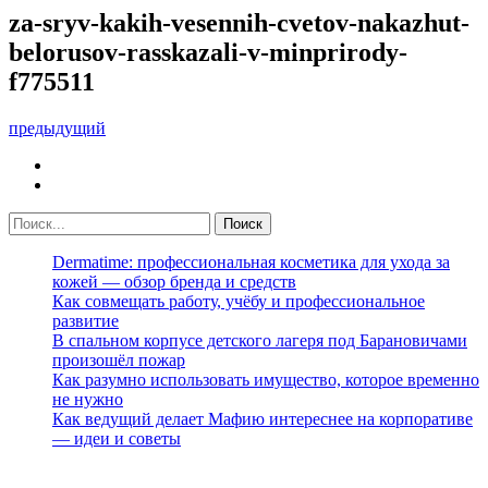
za-sryv-kakih-vesennih-cvetov-nakazhut-
belorusov-rasskazali-v-minprirody-
f775511
предыдущий
Dermatime: профессиональная косметика для ухода за
кожей — обзор бренда и средств
Как совмещать работу, учёбу и профессиональное
развитие
В спальном корпусе детского лагеря под Барановичами
произошёл пожар
Как разумно использовать имущество, которое временно
не нужно
Как ведущий делает Мафию интереснее на корпоративе
— идеи и советы