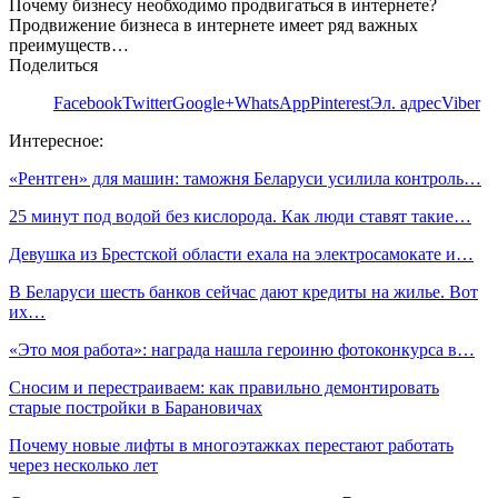
Почему бизнесу необходимо продвигаться в интернете?
Продвижение бизнеса в интернете имеет ряд важных
преимуществ…
Поделиться
Facebook
Twitter
Google+
WhatsApp
Pinterest
Эл. адрес
Viber
Интересное:
«Рентген» для машин: таможня Беларуси усилила контроль…
25 минут под водой без кислорода. Как люди ставят такие…
Девушка из Брестской области ехала на электросамокате и…
В Беларуси шесть банков сейчас дают кредиты на жилье. Вот
их…
«Это моя работа»: награда нашла героиню фотоконкурса в…
Сносим и перестраиваем: как правильно демонтировать
старые постройки в Барановичах
Почему новые лифты в многоэтажках перестают работать
через несколько лет