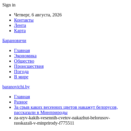
Sign in
Четверг, 6 августа, 2026
Контакты
Лента
Карта
Барановичи
Главная
Экономика
Общество
Происшествия
Погода
В мире
baranovichi.by
Главная
Разное
За срыв каких весенних цветов накажут белорусов,
рассказали в Минприроды
za-sryv-kakih-vesennih-cvetov-nakazhut-belorusov-
rasskazali-v-minprirody-f775511