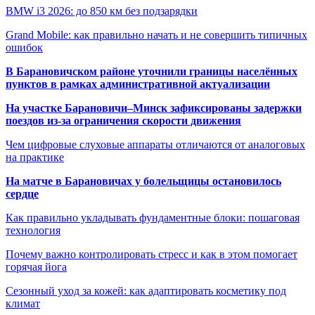
BMW i3 2026: до 850 км без подзарядки
Grand Mobile: как правильно начать и не совершить типичных
ошибок
В Барановичском районе уточнили границы населённых
пунктов в рамках административной актуализации
На участке Барановичи–Минск зафиксированы задержки
поездов из-за ограничения скорости движения
Чем цифровые слуховые аппараты отличаются от аналоговых
на практике
На матче в Барановичах у болельщицы остановилось
сердце
Как правильно укладывать фундаментные блоки: пошаговая
технология
Почему важно контролировать стресс и как в этом помогает
горячая йога
Сезонный уход за кожей: как адаптировать косметику под
климат