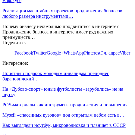
В фокусе
Реализация масштабных проектов продвижения бизнесов
любого размера инструментами…
Почему бизнесу необходимо продвигаться в интернете?
Продвижение бизнеса в интернете имеет ряд важных
преимуществ…
Поделиться
Facebook
Twitter
Google+
WhatsApp
Pinterest
Эл. адрес
Viber
Интересное:
Приятный подарок молодым инвалидам преподнес
барановичский…
На «Дубово-спорт» юные футболисты «зарубились» не на
шутку
POS-материалы как инструмент продвижения и повышения…
Музей «спасенных кузовов» под открытым небом есть в…
Как выглядели ноутбук, микроволновка и планшет в СССР