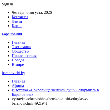
Sign in
Четверг, 6 августа, 2026
Контакты
Лента
Карта
Барановичи
Главная
Экономика
Общество
Происшествия
Погода
В мире
baranovichi.by
Главная
Афиша
Выставка «Сокровища женской души» открылась в
Барановичах
vystavka-sokrovishha-zhenskoj-dushi-otkrylas-v-
baranovichah-4921941