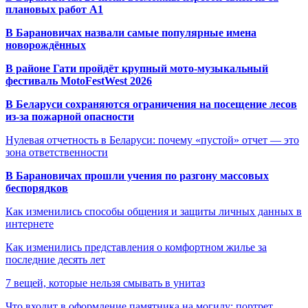
плановых работ A1
В Барановичах назвали самые популярные имена
новорождённых
В районе Гати пройдёт крупный мото-музыкальный
фестиваль MotoFestWest 2026
В Беларуси сохраняются ограничения на посещение лесов
из-за пожарной опасности
Нулевая отчетность в Беларуси: почему «пустой» отчет — это
зона ответственности
В Барановичах прошли учения по разгону массовых
беспорядков
Как изменились способы общения и защиты личных данных в
интернете
Как изменились представления о комфортном жилье за
последние десять лет
7 вещей, которые нельзя смывать в унитаз
Что входит в оформление памятника на могилу: портрет,