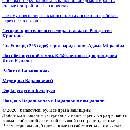
Сносим и перестраиваем: как правильно демонтировать
старые постройки в Барановичах
Почему новые лифты в многоэтажках перестают работать
через несколько лет
Сегодня христиане всего мира отмечают Рождество
Христово
Спаўняецца 225 гадоў з дня нараджэння Адама Міцкевіча
Поэт белорусской земли. К 140-летию со дня рождения
Янки Купалы
Работа в Барановичах
Медицина Барановичей
Digital услуги в Беларуси
Погода в Барановичах и Барановичском районе
© 2026 - baranovichi.by. Все права защищены.
Любое копирование материалов с нашего ресурса разрешается
только с обратной активной ссылкой на страницу статьи.
Все материалы опубликованные на сайте взяты с открытых