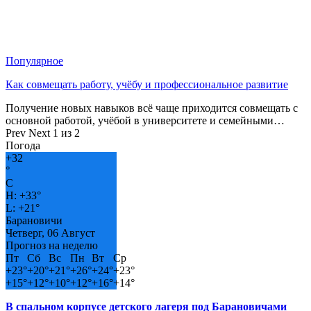
Популярное
Как совмещать работу, учёбу и профессиональное развитие
Получение новых навыков всё чаще приходится совмещать с
основной работой, учёбой в университете и семейными…
Prev
Next
1 из 2
Погода
+
32
°
C
H:
+
33°
L:
+
21°
Барановичи
Четверг, 06 Август
Прогноз на неделю
Пт
Сб
Вс
Пн
Вт
Ср
+
23°
+
20°
+
21°
+
26°
+
24°
+
23°
+
15°
+
12°
+
10°
+
12°
+
16°
+
14°
В спальном корпусе детского лагеря под Барановичами