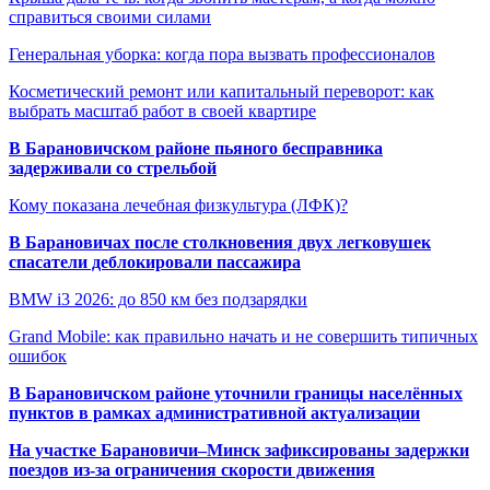
справиться своими силами
Генеральная уборка: когда пора вызвать профессионалов
Косметический ремонт или капитальный переворот: как
выбрать масштаб работ в своей квартире
В Барановичском районе пьяного бесправника
задерживали со стрельбой
Кому показана лечебная физкультура (ЛФК)?
В Барановичах после столкновения двух легковушек
спасатели деблокировали пассажира
BMW i3 2026: до 850 км без подзарядки
Grand Mobile: как правильно начать и не совершить типичных
ошибок
В Барановичском районе уточнили границы населённых
пунктов в рамках административной актуализации
На участке Барановичи–Минск зафиксированы задержки
поездов из-за ограничения скорости движения