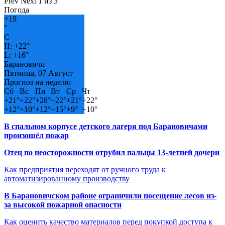
Prev
Next
1 из 3
Погода
+
19
°
C
H:
+
22°
L:
+
16°
Барановичи
Пятница, 07 Август
Прогноз на неделю
Сб
Вс
Пн
Вт
Ср
Чт
+
21°
+
22°
+
28°
+
22°
+
21°
+
22°
+
12°
+
10°
+
12°
+
15°
+
9°
+
10°
В спальном корпусе детского лагеря под Барановичами
произошёл пожар
Отец по неосторожности отрубил пальцы 13-летней дочери
Как предприятия переходят от ручного труда к
автоматизированному производству
В Барановичском районе ограничили посещение лесов из-
за высокой пожарной опасности
Как оценить качество материалов перед покупкой доступа к