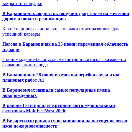
закрытой площадке
В Барановичах подросток получил удар током на железной
дороге и попал в реанимацию
Какие надпрофессиональные навыки стоит развивать для
успешной карьеры
Погода в Барановичах на 25 июня: переменная облачность
и дожди
Происхождение белорусов: что антропология рассказывает о
формировании народа
В Барановичах 26 июня возможны перебои связи из-за
плановых работ A1
В Барановичах назвали самые популярные имена
новорождённых
В районе Гати пройдёт крупный мото-музыкальный
фестиваль MotoFestWest 2026
В Беларуси сохраняются ограничения на посещение лесов
из-за пожарной опасности