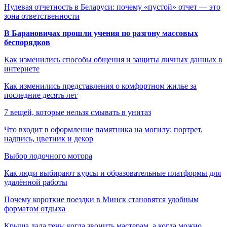
Нулевая отчетность в Беларуси: почему «пустой» отчет — это
зона ответственности
В Барановичах прошли учения по разгону массовых
беспорядков
Как изменились способы общения и защиты личных данных в
интернете
Как изменились представления о комфортном жилье за
последние десять лет
7 вещей, которые нельзя смывать в унитаз
Что входит в оформление памятника на могилу: портрет,
надпись, цветник и декор
Выбор лодочного мотора
Как люди выбирают курсы и образовательные платформы для
удалённой работы
Почему короткие поездки в Минск становятся удобным
форматом отдыха
Крыша дала течь: когда звонить мастерам, а когда можно