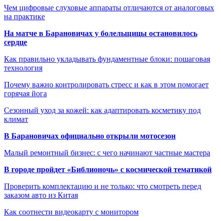
Чем цифровые слуховые аппараты отличаются от аналоговых
на практике
На матче в Барановичах у болельщицы остановилось
сердце
Как правильно укладывать фундаментные блоки: пошаговая
технология
Почему важно контролировать стресс и как в этом помогает
горячая йога
Сезонный уход за кожей: как адаптировать косметику под
климат
В Барановичах официально открыли мотосезон
Малый ремонтный бизнес: с чего начинают частные мастера
В городе пройдет «Библионочь» с космической тематикой
Проверить комплектацию и не только: что смотреть перед
заказом авто из Китая
Как соотнести видеокарту с монитором