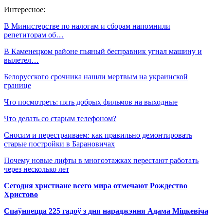
Интересное:
В Министерстве по налогам и сборам напомнили
репетиторам об…
В Каменецком районе пьяный бесправник угнал машину и
вылетел…
Белорусского срочника нашли мертвым на украинской
границе
Что посмотреть: пять добрых фильмов на выходные
Что делать со старым телефоном?
Сносим и перестраиваем: как правильно демонтировать
старые постройки в Барановичах
Почему новые лифты в многоэтажках перестают работать
через несколько лет
Сегодня христиане всего мира отмечают Рождество
Христово
Спаўняецца 225 гадоў з дня нараджэння Адама Міцкевіча