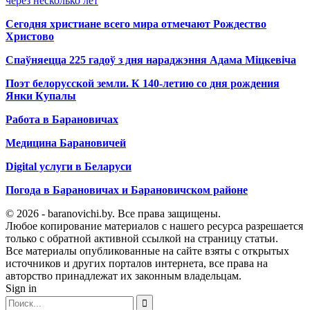
через несколько лет
Сегодня христиане всего мира отмечают Рождество
Христово
Спаўняецца 225 гадоў з дня нараджэння Адама Міцкевіча
Поэт белорусской земли. К 140-летию со дня рождения
Янки Купалы
Работа в Барановичах
Медицина Барановичей
Digital услуги в Беларуси
Погода в Барановичах и Барановичском районе
© 2026 - baranovichi.by. Все права защищены.
Любое копирование материалов с нашего ресурса разрешается
только с обратной активной ссылкой на страницу статьи.
Все материалы опубликованные на сайте взяты с открытых
источников и других порталов интернета, все права на
авторство принадлежат их законным владельцам.
Sign in