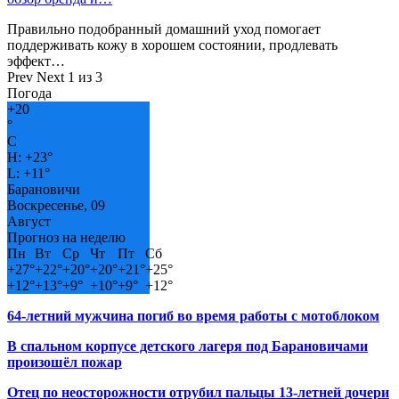
Правильно подобранный домашний уход помогает
поддерживать кожу в хорошем состоянии, продлевать
эффект…
Prev
Next
1 из 3
Погода
+
20
°
C
H:
+
23°
L:
+
11°
Барановичи
Воскресенье, 09
Август
Прогноз на неделю
Пн
Вт
Ср
Чт
Пт
Сб
+
27°
+
22°
+
20°
+
20°
+
21°
+
25°
+
12°
+
13°
+
9°
+
10°
+
9°
+
12°
64-летний мужчина погиб во время работы с мотоблоком
В спальном корпусе детского лагеря под Барановичами
произошёл пожар
Отец по неосторожности отрубил пальцы 13-летней дочери