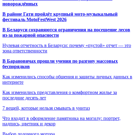
новорождённых
В районе Гати пройдёт крупный мото-музыкальный
фестиваль MotoFestWest 2026
В Беларуси сохраняются ограничения на посещение лесов
из-за пожарной опасности
Нулевая отчетность в Беларуси: почему «пустой» отчет — это
зона ответственности
В Барановичах прошли учения по разгону массовых
беспорядков
Как изменились способы общения и защиты личных данных в
интернете
Как изменились представления о комфортном жилье за
последние десять лет
7 вещей, которые нельзя смывать в унитаз
Что входит в оформление памятника на могилу: портрет,
надпись, цветник и декор
Выбор лодочного мотора