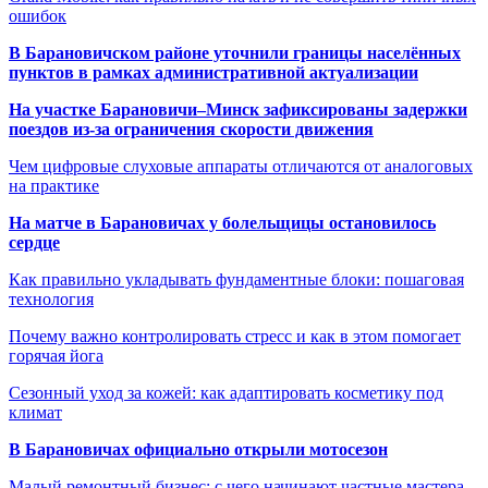
ошибок
В Барановичском районе уточнили границы населённых
пунктов в рамках административной актуализации
На участке Барановичи–Минск зафиксированы задержки
поездов из-за ограничения скорости движения
Чем цифровые слуховые аппараты отличаются от аналоговых
на практике
На матче в Барановичах у болельщицы остановилось
сердце
Как правильно укладывать фундаментные блоки: пошаговая
технология
Почему важно контролировать стресс и как в этом помогает
горячая йога
Сезонный уход за кожей: как адаптировать косметику под
климат
В Барановичах официально открыли мотосезон
Малый ремонтный бизнес: с чего начинают частные мастера