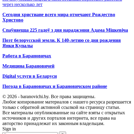
через несколько лет
Сегодня христиане всего мира отмечают Рождество
Христово
Спаўняецца 225 гадоў з дня нараджэння Адама Міцкевіча
Поэт белорусской земли. К 140-летию со дня рождения
Янки Купалы
Работа в Барановичах
Медицина Барановичей
Digital услуги в Беларуси
Погода в Барановичах и Барановичском районе
© 2026 - baranovichi.by. Все права защищены.
Любое копирование материалов с нашего ресурса разрешается
только с обратной активной ссылкой на страницу статьи.
Все материалы опубликованные на сайте взяты с открытых
источников и других порталов интернета, все права на
авторство принадлежат их законным владельцам.
Sign in