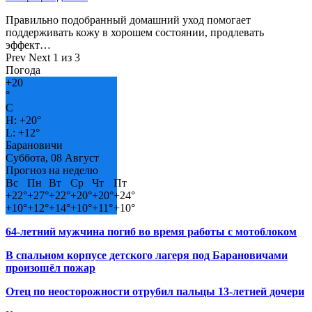
Правильно подобранный домашний уход помогает
поддерживать кожу в хорошем состоянии, продлевать
эффект…
Prev
Next
1 из 3
Погода
+
20
°
C
H:
+
20°
L:
+
12°
Барановичи
Суббота, 08 Август
Прогноз на неделю
Вс
Пн
Вт
Ср
Чт
Пт
+
22°
+
27°
+
22°
+
20°
+
20°
+
24°
+
10°
+
12°
+
14°
+
10°
+
11°
+
10°
64-летний мужчина погиб во время работы с мотоблоком
В спальном корпусе детского лагеря под Барановичами
произошёл пожар
Отец по неосторожности отрубил пальцы 13-летней дочери