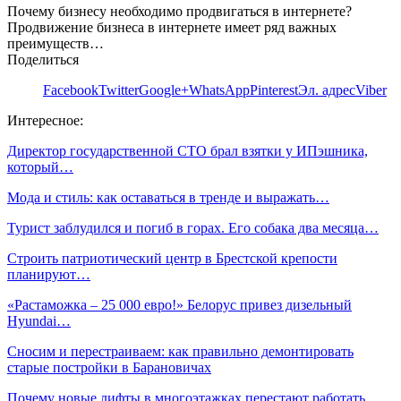
Почему бизнесу необходимо продвигаться в интернете?
Продвижение бизнеса в интернете имеет ряд важных
преимуществ…
Поделиться
Facebook
Twitter
Google+
WhatsApp
Pinterest
Эл. адрес
Viber
Интересное:
Директор государственной СТО брал взятки у ИПэшника,
который…
Мода и стиль: как оставаться в тренде и выражать…
Турист заблудился и погиб в горах. Его собака два месяца…
Строить патриотический центр в Брестской крепости
планируют…
«Растаможка – 25 000 евро!» Белорус привез дизельный
Hyundai…
Сносим и перестраиваем: как правильно демонтировать
старые постройки в Барановичах
Почему новые лифты в многоэтажках перестают работать