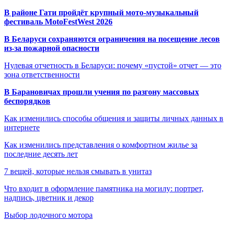
В районе Гати пройдёт крупный мото-музыкальный
фестиваль MotoFestWest 2026
В Беларуси сохраняются ограничения на посещение лесов
из-за пожарной опасности
Нулевая отчетность в Беларуси: почему «пустой» отчет — это
зона ответственности
В Барановичах прошли учения по разгону массовых
беспорядков
Как изменились способы общения и защиты личных данных в
интернете
Как изменились представления о комфортном жилье за
последние десять лет
7 вещей, которые нельзя смывать в унитаз
Что входит в оформление памятника на могилу: портрет,
надпись, цветник и декор
Выбор лодочного мотора