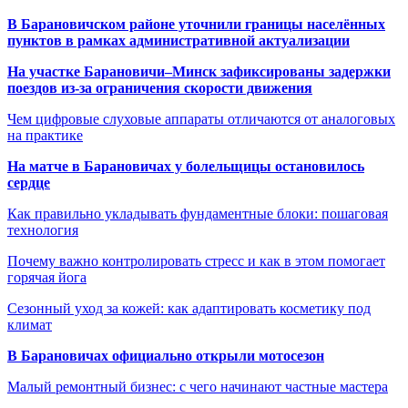
В Барановичском районе уточнили границы населённых
пунктов в рамках административной актуализации
На участке Барановичи–Минск зафиксированы задержки
поездов из-за ограничения скорости движения
Чем цифровые слуховые аппараты отличаются от аналоговых
на практике
На матче в Барановичах у болельщицы остановилось
сердце
Как правильно укладывать фундаментные блоки: пошаговая
технология
Почему важно контролировать стресс и как в этом помогает
горячая йога
Сезонный уход за кожей: как адаптировать косметику под
климат
В Барановичах официально открыли мотосезон
Малый ремонтный бизнес: с чего начинают частные мастера