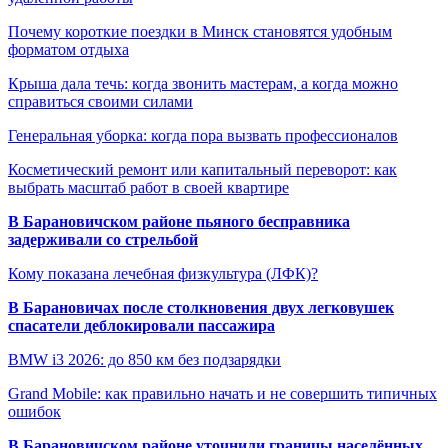
Почему короткие поездки в Минск становятся удобным
форматом отдыха
Крыша дала течь: когда звонить мастерам, а когда можно
справиться своими силами
Генеральная уборка: когда пора вызвать профессионалов
Косметический ремонт или капитальный переворот: как
выбрать масштаб работ в своей квартире
В Барановичском районе пьяного бесправника
задерживали со стрельбой
Кому показана лечебная физкультура (ЛФК)?
В Барановичах после столкновения двух легковушек
спасатели деблокировали пассажира
BMW i3 2026: до 850 км без подзарядки
Grand Mobile: как правильно начать и не совершить типичных
ошибок
В Барановичском районе уточнили границы населённых