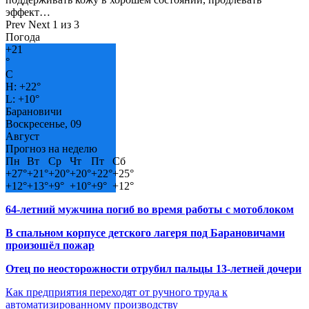
эффект…
Prev
Next
1 из 3
Погода
+
21
°
C
H:
+
22°
L:
+
10°
Барановичи
Воскресенье, 09
Август
Прогноз на неделю
Пн
Вт
Ср
Чт
Пт
Сб
+
27°
+
21°
+
20°
+
20°
+
22°
+
25°
+
12°
+
13°
+
9°
+
10°
+
9°
+
12°
64-летний мужчина погиб во время работы с мотоблоком
В спальном корпусе детского лагеря под Барановичами
произошёл пожар
Отец по неосторожности отрубил пальцы 13-летней дочери
Как предприятия переходят от ручного труда к
автоматизированному производству