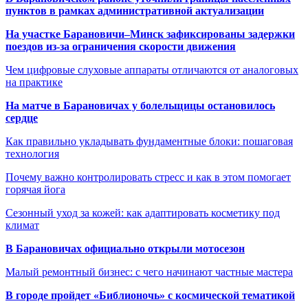
пунктов в рамках административной актуализации
На участке Барановичи–Минск зафиксированы задержки
поездов из-за ограничения скорости движения
Чем цифровые слуховые аппараты отличаются от аналоговых
на практике
На матче в Барановичах у болельщицы остановилось
сердце
Как правильно укладывать фундаментные блоки: пошаговая
технология
Почему важно контролировать стресс и как в этом помогает
горячая йога
Сезонный уход за кожей: как адаптировать косметику под
климат
В Барановичах официально открыли мотосезон
Малый ремонтный бизнес: с чего начинают частные мастера
В городе пройдет «Библионочь» с космической тематикой