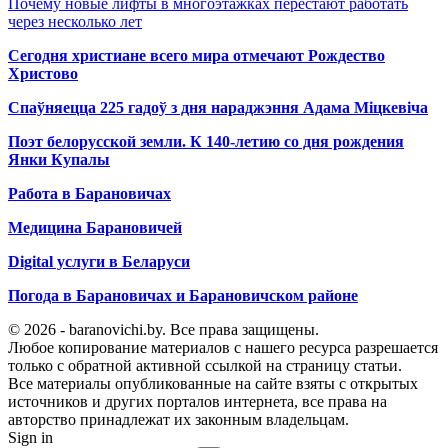
Почему новые лифты в многоэтажках перестают работать
через несколько лет
Сегодня христиане всего мира отмечают Рождество
Христово
Спаўняецца 225 гадоў з дня нараджэння Адама Міцкевіча
Поэт белорусской земли. К 140-летию со дня рождения
Янки Купалы
Работа в Барановичах
Медицина Барановичей
Digital услуги в Беларуси
Погода в Барановичах и Барановичском районе
© 2026 - baranovichi.by. Все права защищены.
Любое копирование материалов с нашего ресурса разрешается
только с обратной активной ссылкой на страницу статьи.
Все материалы опубликованные на сайте взяты с открытых
источников и других порталов интернета, все права на
авторство принадлежат их законным владельцам.
Sign in