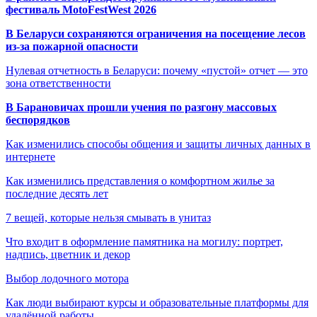
фестиваль MotoFestWest 2026
В Беларуси сохраняются ограничения на посещение лесов
из-за пожарной опасности
Нулевая отчетность в Беларуси: почему «пустой» отчет — это
зона ответственности
В Барановичах прошли учения по разгону массовых
беспорядков
Как изменились способы общения и защиты личных данных в
интернете
Как изменились представления о комфортном жилье за
последние десять лет
7 вещей, которые нельзя смывать в унитаз
Что входит в оформление памятника на могилу: портрет,
надпись, цветник и декор
Выбор лодочного мотора
Как люди выбирают курсы и образовательные платформы для
удалённой работы