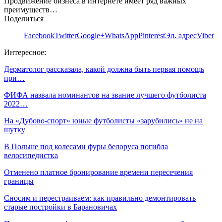
Продвижение бизнеса в интернете имеет ряд важных
преимуществ…
Поделиться
Facebook
Twitter
Google+
WhatsApp
Pinterest
Эл. адрес
Viber
Интересное:
Дерматолог рассказала, какой должна быть первая помощь
при…
ФИФА назвала номинантов на звание лучшего футболиста
2022…
На «Дубово-спорт» юные футболисты «зарубились» не на
шутку
В Польше под колесами фуры белоруса погибла
велосипедистка
Отменено платное бронирование времени пересечения
границы
Сносим и перестраиваем: как правильно демонтировать
старые постройки в Барановичах