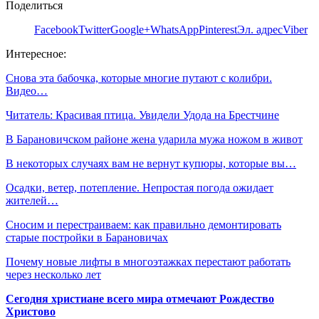
Поделиться
Facebook
Twitter
Google+
WhatsApp
Pinterest
Эл. адрес
Viber
Интересное:
Снова эта бабочка, которые многие путают с колибри.
Видео…
Читатель: Красивая птица. Увидели Удода на Брестчине
В Барановичском районе жена ударила мужа ножом в живот
В некоторых случаях вам не вернут купюры, которые вы…
Осадки, ветер, потепление. Непростая погода ожидает
жителей…
Сносим и перестраиваем: как правильно демонтировать
старые постройки в Барановичах
Почему новые лифты в многоэтажках перестают работать
через несколько лет
Сегодня христиане всего мира отмечают Рождество
Христово