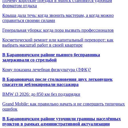
Почему короткие поездки в Минск становятся удобным
форматом отдыха
Крыша дала течь: когда звонить мастерам, а когда можно
справиться своими силами
Генеральная уборка: когда пора вызвать профессионалов
Косметический ремонт или капитальный переворот: как
выбрать масштаб работ в своей квартире
В Барановичском районе пьяного бесправника
задерживали со стрельбой
Кому показана лечебная физкультура (ЛФК)?
В Барановичах после столкновения двух легковушек
спасатели деблокировали пассажира
BMW i3 2026: до 850 км без подзарядки
Grand Mobile: как правильно начать и не совершить типичных
ошибок
В Барановичском районе уточнили границы населённых
пунктов в рамках административной актуализации