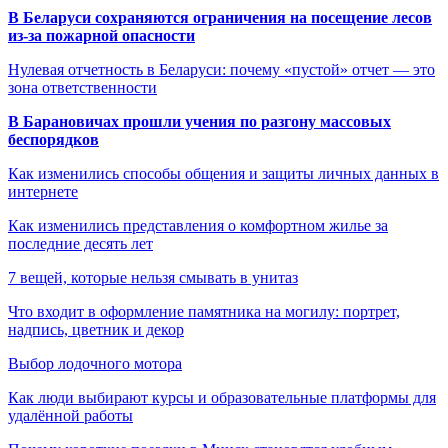
В Беларуси сохраняются ограничения на посещение лесов
из-за пожарной опасности
Нулевая отчетность в Беларуси: почему «пустой» отчет — это
зона ответственности
В Барановичах прошли учения по разгону массовых
беспорядков
Как изменились способы общения и защиты личных данных в
интернете
Как изменились представления о комфортном жилье за
последние десять лет
7 вещей, которые нельзя смывать в унитаз
Что входит в оформление памятника на могилу: портрет,
надпись, цветник и декор
Выбор лодочного мотора
Как люди выбирают курсы и образовательные платформы для
удалённой работы