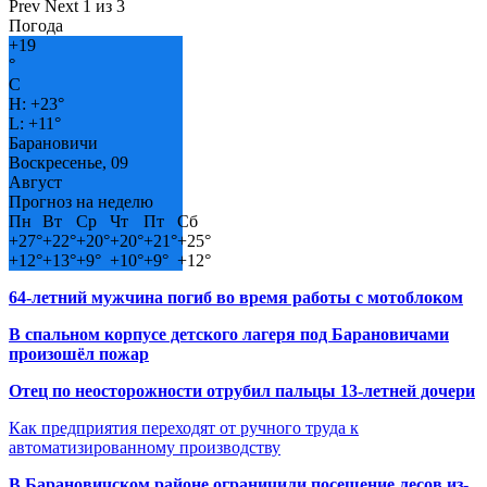
Prev
Next
1 из 3
Погода
+
19
°
C
H:
+
23°
L:
+
11°
Барановичи
Воскресенье, 09
Август
Прогноз на неделю
Пн
Вт
Ср
Чт
Пт
Сб
+
27°
+
22°
+
20°
+
20°
+
21°
+
25°
+
12°
+
13°
+
9°
+
10°
+
9°
+
12°
64-летний мужчина погиб во время работы с мотоблоком
В спальном корпусе детского лагеря под Барановичами
произошёл пожар
Отец по неосторожности отрубил пальцы 13-летней дочери
Как предприятия переходят от ручного труда к
автоматизированному производству
В Барановичском районе ограничили посещение лесов из-