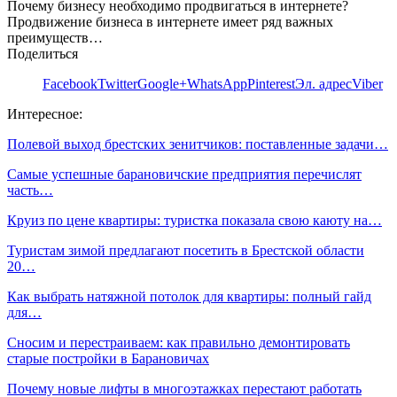
Почему бизнесу необходимо продвигаться в интернете?
Продвижение бизнеса в интернете имеет ряд важных
преимуществ…
Поделиться
Facebook
Twitter
Google+
WhatsApp
Pinterest
Эл. адрес
Viber
Интересное:
Полевой выход брестских зенитчиков: поставленные задачи…
Самые успешные барановичские предприятия перечислят
часть…
Круиз по цене квартиры: туристка показала свою каюту на…
Туристам зимой предлагают посетить в Брестской области
20…
Как выбрать натяжной потолок для квартиры: полный гайд
для…
Сносим и перестраиваем: как правильно демонтировать
старые постройки в Барановичах
Почему новые лифты в многоэтажках перестают работать