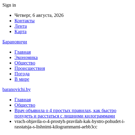
Sign in
Четверг, 6 августа, 2026
Контакты
Лента
Карта
Барановичи
Главная
Экономика
Общество
Происшествия
Погода
В мире
baranovichi.by
Главная
Общество
Врач объявила о 4 простых правилах, как быстро
похудеть и расстаться с лишними килограммами
vrach-objavila-o-4-prostyh-pravilah-kak-bystro-pohudet-i-
rasstatsja-s-lishnimi-kilogrammami-aebb3cc