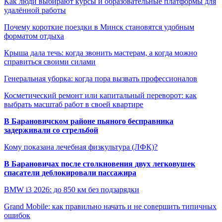
Как люди выбирают курсы и образовательные платформы для
удалённой работы
Почему короткие поездки в Минск становятся удобным
форматом отдыха
Крыша дала течь: когда звонить мастерам, а когда можно
справиться своими силами
Генеральная уборка: когда пора вызвать профессионалов
Косметический ремонт или капитальный переворот: как
выбрать масштаб работ в своей квартире
В Барановичском районе пьяного бесправника
задерживали со стрельбой
Кому показана лечебная физкультура (ЛФК)?
В Барановичах после столкновения двух легковушек
спасатели деблокировали пассажира
BMW i3 2026: до 850 км без подзарядки
Grand Mobile: как правильно начать и не совершить типичных
ошибок