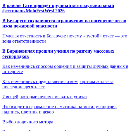
В районе Гати пройдёт крупный мото-музыкальный
фестиваль MotoFestWest 2026
В Беларуси сохраняются ограничения на посещение лесов
из-за пожарной опасности
Нулевая отчетность в Беларуси: почему «пустой» отчет — это
зона ответственности
В Барановичах прошли учения по разгону массовых
беспорядков
Как изменились способы общения и защиты личных данных в
интернете
Как изменились представления о комфортном жилье за
последние десять лет
7 вещей, которые нельзя смывать в унитаз
Что входит в оформление памятника на могилу: портрет,
надпись, цветник и декор
Выбор лодочного мотора