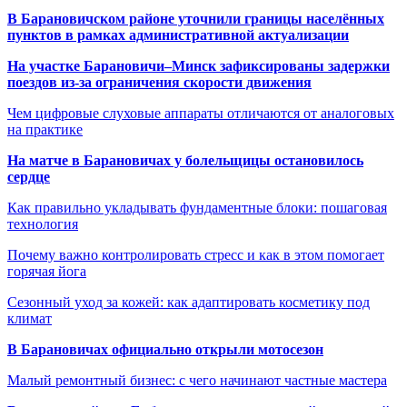
В Барановичском районе уточнили границы населённых
пунктов в рамках административной актуализации
На участке Барановичи–Минск зафиксированы задержки
поездов из-за ограничения скорости движения
Чем цифровые слуховые аппараты отличаются от аналоговых
на практике
На матче в Барановичах у болельщицы остановилось
сердце
Как правильно укладывать фундаментные блоки: пошаговая
технология
Почему важно контролировать стресс и как в этом помогает
горячая йога
Сезонный уход за кожей: как адаптировать косметику под
климат
В Барановичах официально открыли мотосезон
Малый ремонтный бизнес: с чего начинают частные мастера