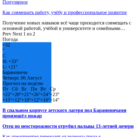
Популярное
Как совмещать работу, учёбу и профессиональное развитие
Получение новых навыков всё чаще приходится совмещать с
основной работой, учёбой в университете и семейными…
Prev
Next
1 из 2
Погода
+
32
°
C
H:
+
33°
L:
+
21°
Барановичи
Четверг, 06 Август
Прогноз на неделю
Пт
Сб
Вс
Пн
Вт
Ср
+
22°
+
20°
+
21°
+
26°
+
24°
+
23°
+
15°
+
12°
+
10°
+
12°
+
16°
+
14°
В спальном корпусе детского лагеря под Барановичами
произошёл пожар
Отец по неосторожности отрубил пальцы 13-летней дочери
Как предприятия переходят от ручного труда к