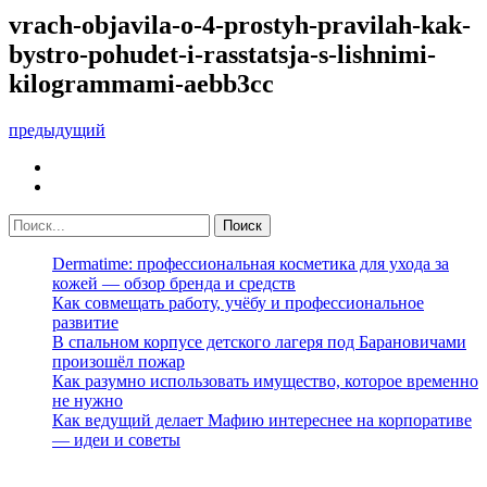
vrach-objavila-o-4-prostyh-pravilah-kak-
bystro-pohudet-i-rasstatsja-s-lishnimi-
kilogrammami-aebb3cc
предыдущий
Dermatime: профессиональная косметика для ухода за
кожей — обзор бренда и средств
Как совмещать работу, учёбу и профессиональное
развитие
В спальном корпусе детского лагеря под Барановичами
произошёл пожар
Как разумно использовать имущество, которое временно
не нужно
Как ведущий делает Мафию интереснее на корпоративе
— идеи и советы