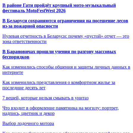
В районе Гати пройдёт крупный мото-музыкальный
фестиваль MotoFestWest 2026
В Беларуси сохраняются ограничения на посещение лесов
из-за пожарной опасности
Нулевая отчетность в Беларуси: почему «пустой» отчет — это
зона ответственности
В Барановичах прошли учения по разгону массовых
беспорядков
Как изменились способы общения и защиты личных данных в
интернете
Как изменились представления о комфортном жилье за
последние десять лет
7 вещей, которые нельзя смывать в унитаз
Что входит в оформление памятника на могилу: портрет,
надпись, цветник и декор
Выбор лодочного мотора