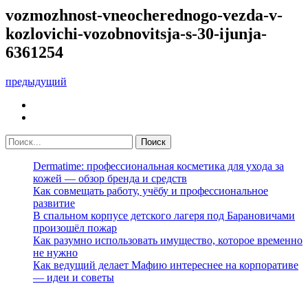
vozmozhnost-vneocherednogo-vezda-v-
kozlovichi-vozobnovitsja-s-30-ijunja-
6361254
предыдущий
Dermatime: профессиональная косметика для ухода за
кожей — обзор бренда и средств
Как совмещать работу, учёбу и профессиональное
развитие
В спальном корпусе детского лагеря под Барановичами
произошёл пожар
Как разумно использовать имущество, которое временно
не нужно
Как ведущий делает Мафию интереснее на корпоративе
— идеи и советы