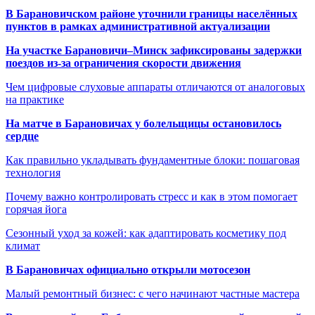
В Барановичском районе уточнили границы населённых
пунктов в рамках административной актуализации
На участке Барановичи–Минск зафиксированы задержки
поездов из-за ограничения скорости движения
Чем цифровые слуховые аппараты отличаются от аналоговых
на практике
На матче в Барановичах у болельщицы остановилось
сердце
Как правильно укладывать фундаментные блоки: пошаговая
технология
Почему важно контролировать стресс и как в этом помогает
горячая йога
Сезонный уход за кожей: как адаптировать косметику под
климат
В Барановичах официально открыли мотосезон
Малый ремонтный бизнес: с чего начинают частные мастера