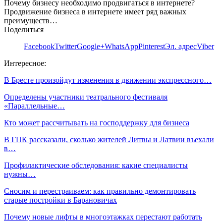
Почему бизнесу необходимо продвигаться в интернете?
Продвижение бизнеса в интернете имеет ряд важных
преимуществ…
Поделиться
Facebook
Twitter
Google+
WhatsApp
Pinterest
Эл. адрес
Viber
Интересное:
В Бресте произойдут изменения в движении экспрессного…
Определены участники театрального фестиваля
«Параллельные…
Кто может рассчитывать на господдержку для бизнеса
В ГПК рассказали, сколько жителей Литвы и Латвии въехали
в…
Профилактические обследования: какие специалисты
нужны…
Сносим и перестраиваем: как правильно демонтировать
старые постройки в Барановичах
Почему новые лифты в многоэтажках перестают работать