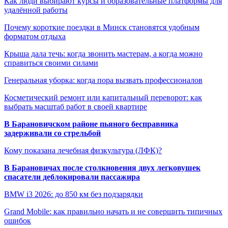
Как люди выбирают курсы и образовательные платформы для
удалённой работы
Почему короткие поездки в Минск становятся удобным
форматом отдыха
Крыша дала течь: когда звонить мастерам, а когда можно
справиться своими силами
Генеральная уборка: когда пора вызвать профессионалов
Косметический ремонт или капитальный переворот: как
выбрать масштаб работ в своей квартире
В Барановичском районе пьяного бесправника
задерживали со стрельбой
Кому показана лечебная физкультура (ЛФК)?
В Барановичах после столкновения двух легковушек
спасатели деблокировали пассажира
BMW i3 2026: до 850 км без подзарядки
Grand Mobile: как правильно начать и не совершить типичных
ошибок