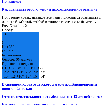
Популярное
Как совмещать работу, учёбу и профессиональное развитие
Получение новых навыков всё чаще приходится совмещать с
основной работой, учёбой в университете и семейными…
Prev
Next
1 из 2
Погода
+
32
°
C
H:
+
33°
L:
+
21°
Барановичи
Четверг, 06 Август
Прогноз на неделю
Пт
Сб
Вс
Пн
Вт
Ср
+
23°
+
20°
+
21°
+
26°
+
24°
+
23°
+
15°
+
12°
+
10°
+
12°
+
16°
+
14°
В спальном корпусе детского лагеря под Барановичами
произошёл пожар
Отец по неосторожности отрубил пальцы 13-летней дочери
Как предприятия переходят от ручного труда к