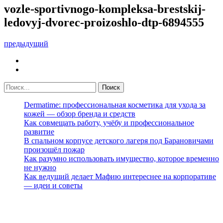
vozle-sportivnogo-kompleksa-brestskij-
ledovyj-dvorec-proizoshlo-dtp-6894555
предыдущий
Dermatime: профессиональная косметика для ухода за
кожей — обзор бренда и средств
Как совмещать работу, учёбу и профессиональное
развитие
В спальном корпусе детского лагеря под Барановичами
произошёл пожар
Как разумно использовать имущество, которое временно
не нужно
Как ведущий делает Мафию интереснее на корпоративе
— идеи и советы