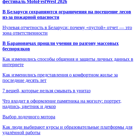
фестиваль MotoFestWest 2026
В Беларуси сохраняются ограничения на посещение лесов
из-за пожарной опасности
Нулевая отчетность в Беларуси: почему «пустой» отчет — это
зона ответственности
В Барановичах прошли учения по разгону массовых
беспорядков
Как изменились способы общения и защиты личных данных в
интернете
Как изменились представления о комфортном жилье за
последние десять лет
7 вещей, которые нельзя смывать в унитаз
Что входит в оформление памятника на могилу: портрет,
надпись, цветник и декор
Выбор лодочного мотора
Как люди выбирают курсы и образовательные платформы для
удалённой работы