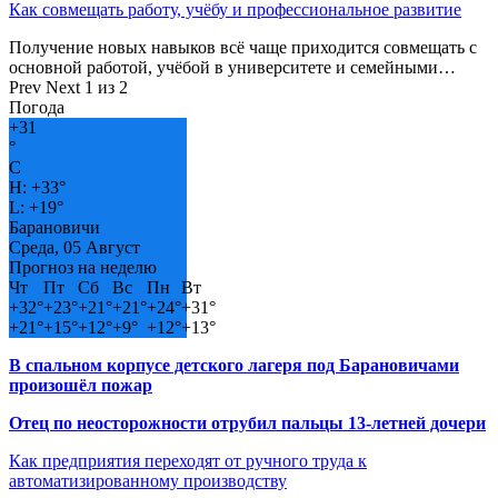
Как совмещать работу, учёбу и профессиональное развитие
Получение новых навыков всё чаще приходится совмещать с
основной работой, учёбой в университете и семейными…
Prev
Next
1 из 2
Погода
+
31
°
C
H:
+
33°
L:
+
19°
Барановичи
Среда, 05 Август
Прогноз на неделю
Чт
Пт
Сб
Вс
Пн
Вт
+
32°
+
23°
+
21°
+
21°
+
24°
+
31°
+
21°
+
15°
+
12°
+
9°
+
12°
+
13°
В спальном корпусе детского лагеря под Барановичами
произошёл пожар
Отец по неосторожности отрубил пальцы 13-летней дочери
Как предприятия переходят от ручного труда к
автоматизированному производству