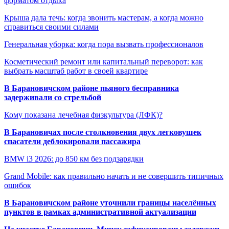
форматом отдыха
Крыша дала течь: когда звонить мастерам, а когда можно
справиться своими силами
Генеральная уборка: когда пора вызвать профессионалов
Косметический ремонт или капитальный переворот: как
выбрать масштаб работ в своей квартире
В Барановичском районе пьяного бесправника
задерживали со стрельбой
Кому показана лечебная физкультура (ЛФК)?
В Барановичах после столкновения двух легковушек
спасатели деблокировали пассажира
BMW i3 2026: до 850 км без подзарядки
Grand Mobile: как правильно начать и не совершить типичных
ошибок
В Барановичском районе уточнили границы населённых
пунктов в рамках административной актуализации