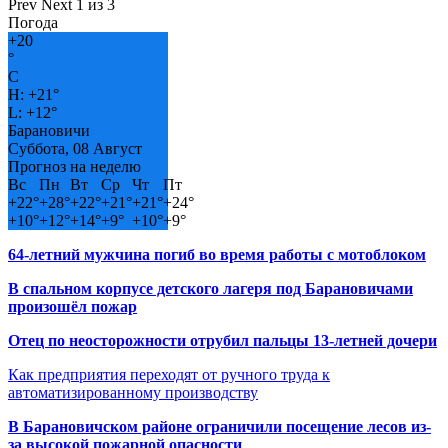
Prev
Next
1 из 3
Погода
+
20
°
C
H:
+
21°
L:
+
12°
Барановичи
Суббота, 08 Август
Прогноз на неделю
Вс
Пн
Вт
Ср
Чт
Пт
+
22°
+
28°
+
22°
+
21°
+
21°
+
24°
+
10°
+
12°
+
14°
+
9°
+
10°
+
9°
64-летний мужчина погиб во время работы с мотоблоком
В спальном корпусе детского лагеря под Барановичами
произошёл пожар
Отец по неосторожности отрубил пальцы 13-летней дочери
Как предприятия переходят от ручного труда к
автоматизированному производству
В Барановичском районе ограничили посещение лесов из-
за высокой пожарной опасности