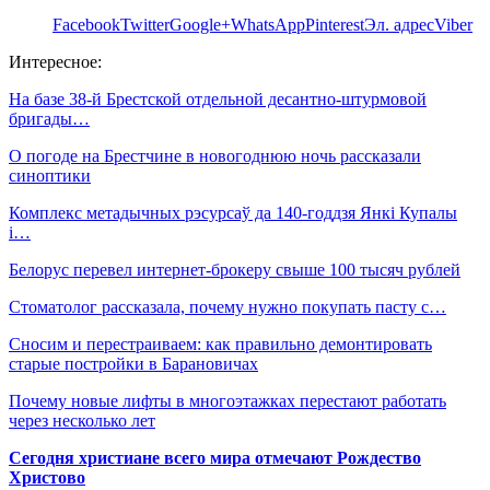
Facebook
Twitter
Google+
WhatsApp
Pinterest
Эл. адрес
Viber
Интересное:
На базе 38-й Брестской отдельной десантно-штурмовой
бригады…
О погоде на Брестчине в новогоднюю ночь рассказали
синоптики
Комплекс метадычных рэсурсаў да 140-годдзя Янкі Купалы
і…
Белорус перевел интернет-брокеру свыше 100 тысяч рублей
Стоматолог рассказала, почему нужно покупать пасту с…
Сносим и перестраиваем: как правильно демонтировать
старые постройки в Барановичах
Почему новые лифты в многоэтажках перестают работать
через несколько лет
Сегодня христиане всего мира отмечают Рождество
Христово