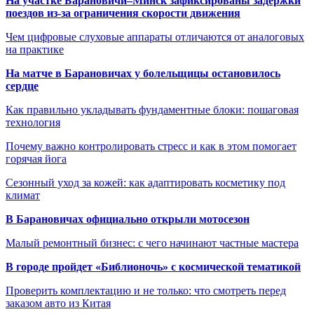
На участке Барановичи–Минск зафиксированы задержки
поездов из-за ограничения скорости движения
Чем цифровые слуховые аппараты отличаются от аналоговых
на практике
На матче в Барановичах у болельщицы остановилось
сердце
Как правильно укладывать фундаментные блоки: пошаговая
технология
Почему важно контролировать стресс и как в этом помогает
горячая йога
Сезонный уход за кожей: как адаптировать косметику под
климат
В Барановичах официально открыли мотосезон
Малый ремонтный бизнес: с чего начинают частные мастера
В городе пройдет «Библионочь» с космической тематикой
Проверить комплектацию и не только: что смотреть перед
заказом авто из Китая