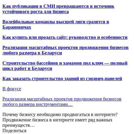
Как публикации в СМИ превращаются в источник
устойчивого роста для бизнеса
Волейбольные команды высшей лиги сразятся в
Барановичах
Как купить или продать сайт: руководство и особенности
Реализация масштабных проектов продвижения бизнесов
любого размера в Беларуси
Строительство бассейнов и хамамов под ключ — полный
цикл работ в Беларуси
Как заказать строительство зданий из сэндвич-панелей
В фокусе
Реализация масштабных проектов продвижения бизнесов
любого размера инструментами…
Почему бизнесу необходимо продвигаться в интернете?
Продвижение бизнеса в интернете имеет ряд важных
преимуществ…
Поделиться