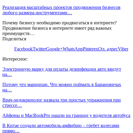
Реализация масштабных проектов продвижения бизнесов
любого размера инструментами…
Почему бизнесу необходимо продвигаться в интернете?
Продвижение бизнеса в интернете имеет ряд важных
преимуществ…
Поделиться
Facebook
Twitter
Google+
WhatsApp
Pinterest
Эл. адрес
Viber
Интересное:
Электронную марку для оплаты дезинфекции авто введут
на…
Потому что марципан. Что можно поймать в Барановичах
на…
Врач-эндокринолог назвала три простых упражнения при
стрессе…
Айфоны и MacBookPro нашли на границе у водителя автобуса
В Китае создали автомобиль-амфибию – гребет колесами
прямо…