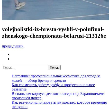
volejbolistki-iz-bresta-vyshli-v-polufinal-
zhenskogo-chempionata-belarusi-213126e
предыдущий
Dermatime: профессиональная косметика для ухода за
кожей — обзор бренда и средств
Как совмещать работу, учёбу и профессиональное
развитие
В спальном корпусе детского лагеря под Барановичами
произошёл пожар
Как разумно использовать имущество, которое временно
не нужно