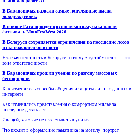
плановых работ A1
В Барановичах назвали самые популярные имена
новорождённых
В районе Гати пройдёт крупный мото-музыкальный
фестиваль MotoFestWest 2026
В Беларуси сохраняются ограничения на посещение лесов
из-за пожарной опасности
Нулевая отчетность в Беларуси: почему «пустой» отчет — это
зона ответственности
В Барановичах прошли учения по разгону массовых
беспорядков
Как изменились способы общения и защиты личных данных в
интернете
Как изменились представления о комфортном жилье за
последние десять лет
7 вещей, которые нельзя смывать в унитаз
Что входит в оформление памятника на могилу: портрет,