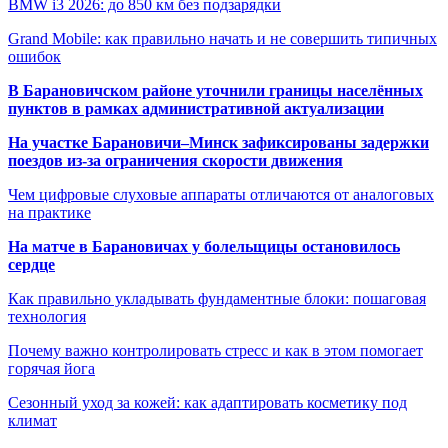
BMW i3 2026: до 850 км без подзарядки
Grand Mobile: как правильно начать и не совершить типичных
ошибок
В Барановичском районе уточнили границы населённых
пунктов в рамках административной актуализации
На участке Барановичи–Минск зафиксированы задержки
поездов из-за ограничения скорости движения
Чем цифровые слуховые аппараты отличаются от аналоговых
на практике
На матче в Барановичах у болельщицы остановилось
сердце
Как правильно укладывать фундаментные блоки: пошаговая
технология
Почему важно контролировать стресс и как в этом помогает
горячая йога
Сезонный уход за кожей: как адаптировать косметику под
климат