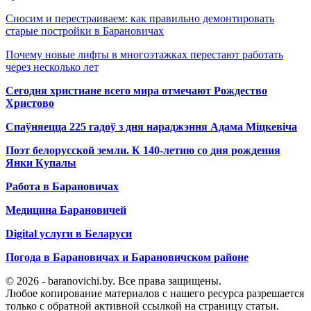
Сносим и перестраиваем: как правильно демонтировать
старые постройки в Барановичах
Почему новые лифты в многоэтажках перестают работать
через несколько лет
Сегодня христиане всего мира отмечают Рождество
Христово
Спаўняецца 225 гадоў з дня нараджэння Адама Міцкевіча
Поэт белорусской земли. К 140-летию со дня рождения
Янки Купалы
Работа в Барановичах
Медицина Барановичей
Digital услуги в Беларуси
Погода в Барановичах и Барановичском районе
© 2026 - baranovichi.by. Все права защищены.
Любое копирование материалов с нашего ресурса разрешается
только с обратной активной ссылкой на страницу статьи.