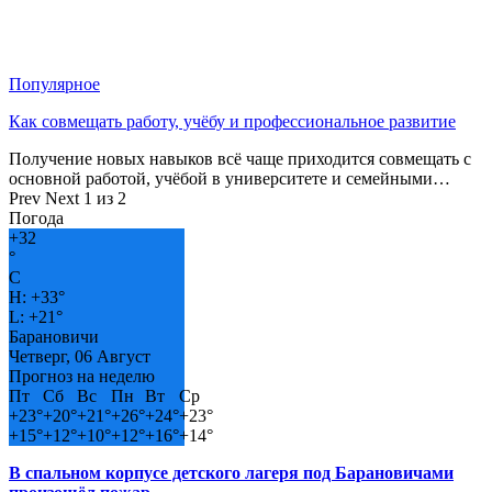
Популярное
Как совмещать работу, учёбу и профессиональное развитие
Получение новых навыков всё чаще приходится совмещать с
основной работой, учёбой в университете и семейными…
Prev
Next
1 из 2
Погода
+
32
°
C
H:
+
33°
L:
+
21°
Барановичи
Четверг, 06 Август
Прогноз на неделю
Пт
Сб
Вс
Пн
Вт
Ср
+
23°
+
20°
+
21°
+
26°
+
24°
+
23°
+
15°
+
12°
+
10°
+
12°
+
16°
+
14°
В спальном корпусе детского лагеря под Барановичами