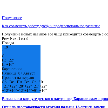
Популярное
Как совмещать работу, учёбу и профессиональное развитие
Получение новых навыков всё чаще приходится совмещать с о
Prev
Next
1 из 3
Погода
+
19
°
C
H:
+
22°
L:
+
16°
Барановичи
Пятница, 07 Август
Прогноз на неделю
Сб
Вс
Пн
Вт
Ср
Чт
+
21°
+
22°
+
28°
+
22°
+
21°
+
22°
+
12°
+
10°
+
12°
+
15°
+
9°
+
10°
В спальном корпусе детского лагеря под Барановичами пр
Отец по неосторожности отрубил пальцы 13-летней дочери