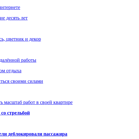
интернете
е десять лет
ь, цветник и декор
удалённой работы
ом отдыха
иться своими силами
ь масштаб работ в своей квартире
со стрельбой
тели деблокировали пассажира