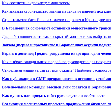
Как соотнести видеокарту с монитором
Как заказать строительство зданий из сэндвич-панелей под кл
Строительство бассейнов и хамамов под ключ в Краснодаре л
В Барановичах обновляют остановки общественного транс
Двери без лишнего: что такое скрытый монтаж и как выбрать 
Зажало дверью и протащило: в Барановичах осудили водите
Взрыв в доме под Гродно: разрушены квартиры, один челов
Как выбрать холодильник: подробное руководство для покупат
Стиральная машина прыгает при отжиме? Наиболее распрост
Как публикации в СМИ превращаются в источник устойчиво
Волейбольные команды высшей лиги сразятся в Баранови
Как купить или продать сайт: руководство и особенности
Реализация масштабных проектов продвижения бизнесов лю