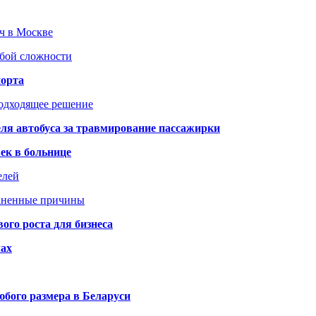
юч в Москве
юбой сложности
порта
подходящее решение
ля автобуса за травмирование пассажирки
ек в больнице
елей
раненные причины
го роста для бизнеса
чах
бого размера в Беларуси