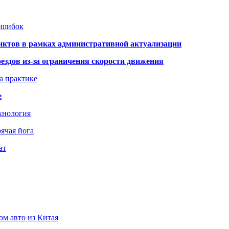
 ошибок
нктов в рамках административной актуализации
здов из-за ограничения скорости движения
а практике
е
хнология
ячая йога
ат
ом авто из Китая