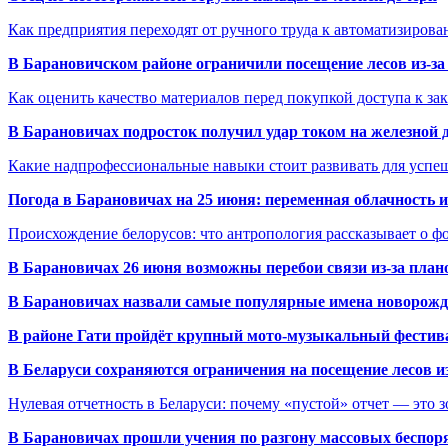
Как предприятия переходят от ручного труда к автоматизиров
В Барановичском районе ограничили посещение лесов из-з
Как оценить качество материалов перед покупкой доступа к з
В Барановичах подросток получил удар током на железной 
Какие надпрофессиональные навыки стоит развивать для успе
Погода в Барановичах на 25 июня: переменная облачность 
Происхождение белорусов: что антропология рассказывает о 
В Барановичах 26 июня возможны перебои связи из-за план
В Барановичах назвали самые популярные имена новорож
В районе Гати пройдёт крупный мото-музыкальный фестива
В Беларуси сохраняются ограничения на посещение лесов и
Нулевая отчетность в Беларуси: почему «пустой» отчет — это 
В Барановичах прошли учения по разгону массовых беспор