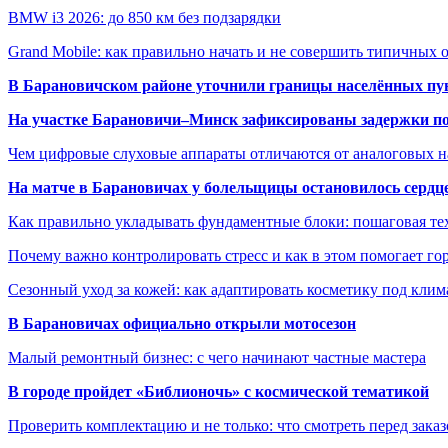
BMW i3 2026: до 850 км без подзарядки
Grand Mobile: как правильно начать и не совершить типичных
В Барановичском районе уточнили границы населённых пу
На участке Барановичи–Минск зафиксированы задержки пое
Чем цифровые слуховые аппараты отличаются от аналоговых н
На матче в Барановичах у болельщицы остановилось сердц
Как правильно укладывать фундаментные блоки: пошаговая те
Почему важно контролировать стресс и как в этом помогает гор
Сезонный уход за кожей: как адаптировать косметику под клим
В Барановичах официально открыли мотосезон
Малый ремонтный бизнес: с чего начинают частные мастера
В городе пройдет «Библионочь» с космической тематикой
Проверить комплектацию и не только: что смотреть перед заказ