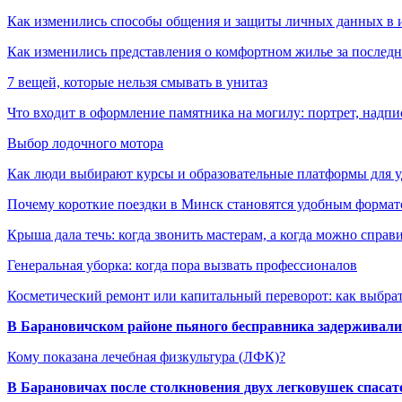
Как изменились способы общения и защиты личных данных в 
Как изменились представления о комфортном жилье за последни
7 вещей, которые нельзя смывать в унитаз
Что входит в оформление памятника на могилу: портрет, надпис
Выбор лодочного мотора
Как люди выбирают курсы и образовательные платформы для 
Почему короткие поездки в Минск становятся удобным формат
Крыша дала течь: когда звонить мастерам, а когда можно справ
Генеральная уборка: когда пора вызвать профессионалов
Косметический ремонт или капитальный переворот: как выбрат
В Барановичском районе пьяного бесправника задерживали 
Кому показана лечебная физкультура (ЛФК)?
В Барановичах после столкновения двух легковушек спаса