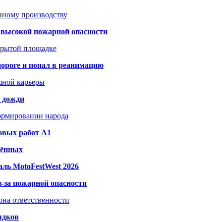
анному производству
а высокой пожарной опасности
акрытой площадке
дороге и попал в реанимацию
шной карьеры
и дожди
формировании народа
овых работ A1
дённых
ль MotoFestWest 2026
з-за пожарной опасности
зона ответственности
ядков