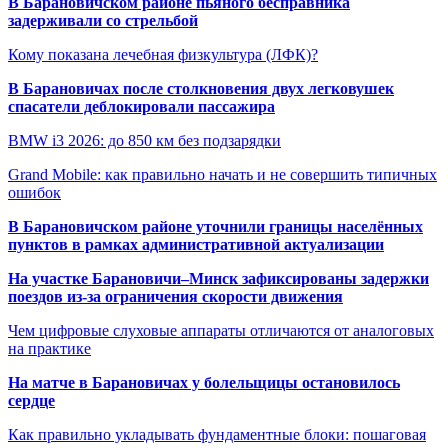
В Барановичском районе пьяного бесправника
задерживали со стрельбой
Кому показана лечебная физкультура (ЛФК)?
В Барановичах после столкновения двух легковушек
спасатели деблокировали пассажира
BMW i3 2026: до 850 км без подзарядки
Grand Mobile: как правильно начать и не совершить типичных
ошибок
В Барановичском районе уточнили границы населённых
пунктов в рамках административной актуализации
На участке Барановичи–Минск зафиксированы задержки
поездов из-за ограничения скорости движения
Чем цифровые слуховые аппараты отличаются от аналоговых
на практике
На матче в Барановичах у болельщицы остановилось
сердце
Как правильно укладывать фундаментные блоки: пошаговая