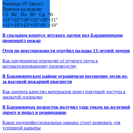
Пятница, 07 Август
Прогноз на неделю
Сб
Вс
Пн
Вт
Ср
Чт
+
21°
+
22°
+
26°
+
21°
+
20°
+
21°
+
11°
+
10°
+
12°
+
15°
+
9°
+
10°
В спальном корпусе детского лагеря под Барановичами
произошёл пожар
Отец по неосторожности отрубил пальцы 13-летней дочери
Как предприятия переходят от ручного труда к
автоматизированному производству
В Барановичском районе ограничили посещение лесов из-
за высокой пожарной опасности
Как оценить качество материалов перед покупкой доступа к
закрытой площадке
В Барановичах подросток получил удар током на железной
дороге и попал в реанимацию
Какие надпрофессиональные навыки стоит развивать для
успешной карьеры