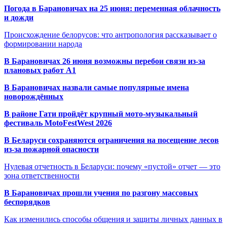
Погода в Барановичах на 25 июня: переменная облачность
и дожди
Происхождение белорусов: что антропология рассказывает о
формировании народа
В Барановичах 26 июня возможны перебои связи из-за
плановых работ A1
В Барановичах назвали самые популярные имена
новорождённых
В районе Гати пройдёт крупный мото-музыкальный
фестиваль MotoFestWest 2026
В Беларуси сохраняются ограничения на посещение лесов
из-за пожарной опасности
Нулевая отчетность в Беларуси: почему «пустой» отчет — это
зона ответственности
В Барановичах прошли учения по разгону массовых
беспорядков
Как изменились способы общения и защиты личных данных в