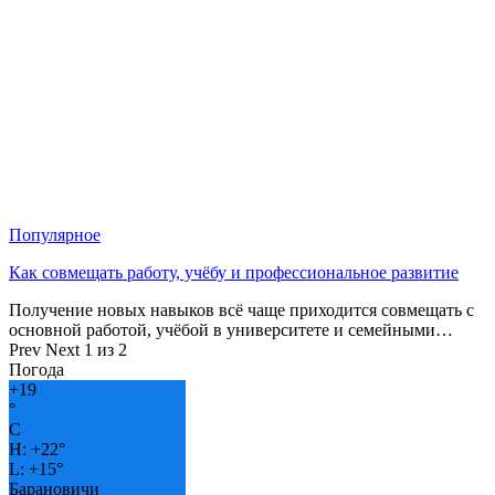
Популярное
Как совмещать работу, учёбу и профессиональное развитие
Получение новых навыков всё чаще приходится совмещать с
основной работой, учёбой в университете и семейными…
Prev
Next
1 из 2
Погода
+
19
°
C
H:
+
22°
L:
+
15°
Барановичи