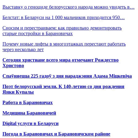
Выставку о геноциде белорусского народа можно увидеть в…
Белстат: в Беларуси на 1 000 мальчиков приходится 950…
Сносим и перестраиваем: как правильно демонтировать
старые постройки в Барановичах
Почему новые лифты в многоэтажках перестают работать
через несколько лет
Сегодня христиане всего мира отмечают Рождество
Христово
Спаўняецца 225 гадоў з дня нараджэння Адама Міцкевіча
Поэт белорусской земли. К 140-летию со дня рождения
Янки Купалы
Работа в Барановичах
Медицина Барановичей
Digital услуги в Беларуси
Погода в Барановичах и Барановичском районе