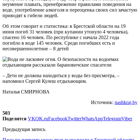
неумение плавать, пренебрежение правилами поведения на
воде, употребление алкоголя и переоценка своих сил зачастую
приводят к гибели людей.
Об этом говорит и статистика: в Брестской области на 19
июня погиб 31 человек (при купании утонуло 4 человека),
спасено 16 человек. По республике с начала 2022 года
погибло в воде 145 человек. Среди погибших есть и
несовершеннолетние – 8 детей
– Дети не должны находиться у воды без присмотра, –
напомнил Сергей Кулеш отдыхающим.
Наталья СМИРНОВА
Источник:
nashkraj.by
503
Поделится
VK
OK.ru
Facebook
Twitter
WhatsApp
Telegram
Viber
Предыдущая запись
План по первому укосу трав выполнили в Брестской области