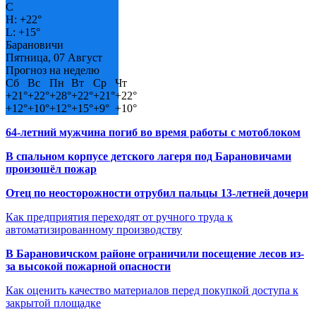
C
H:
+
22°
L:
+
15°
Барановичи
Пятница, 07 Август
Прогноз на неделю
Сб
Вс
Пн
Вт
Ср
Чт
+
21°
+
22°
+
28°
+
22°
+
21°
+
22°
+
12°
+
10°
+
12°
+
15°
+
9°
+
10°
64-летний мужчина погиб во время работы с мотоблоком
В спальном корпусе детского лагеря под Барановичами
произошёл пожар
Отец по неосторожности отрубил пальцы 13-летней дочери
Как предприятия переходят от ручного труда к
автоматизированному производству
В Барановичском районе ограничили посещение лесов из-
за высокой пожарной опасности
Как оценить качество материалов перед покупкой доступа к
закрытой площадке