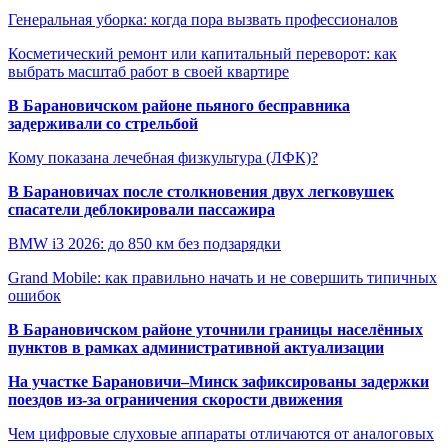
Генеральная уборка: когда пора вызвать профессионалов
Косметический ремонт или капитальный переворот: как
выбрать масштаб работ в своей квартире
В Барановичском районе пьяного бесправника
задерживали со стрельбой
Кому показана лечебная физкультура (ЛФК)?
В Барановичах после столкновения двух легковушек
спасатели деблокировали пассажира
BMW i3 2026: до 850 км без подзарядки
Grand Mobile: как правильно начать и не совершить типичных
ошибок
В Барановичском районе уточнили границы населённых
пунктов в рамках административной актуализации
На участке Барановичи–Минск зафиксированы задержки
поездов из-за ограничения скорости движения
Чем цифровые слуховые аппараты отличаются от аналоговых