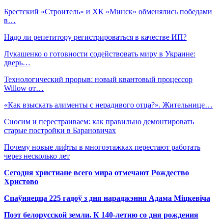
Брестский «Строитель» и ХК «Минск» обменялись победами
в…
Надо ли репетитору регистрироваться в качестве ИП?
Лукашенко о готовности содействовать миру в Украине:
дверь…
Технологический прорыв: новый квантовый процессор
Willow от…
«Как взыскать алименты с нерадивого отца?». Жительнице…
Сносим и перестраиваем: как правильно демонтировать
старые постройки в Барановичах
Почему новые лифты в многоэтажках перестают работать
через несколько лет
Сегодня христиане всего мира отмечают Рождество
Христово
Спаўняецца 225 гадоў з дня нараджэння Адама Міцкевіча
Поэт белорусской земли. К 140-летию со дня рождения