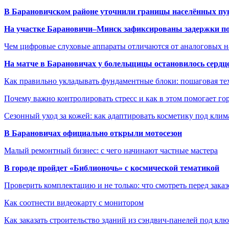
В Барановичском районе уточнили границы населённых пу
На участке Барановичи–Минск зафиксированы задержки пое
Чем цифровые слуховые аппараты отличаются от аналоговых н
На матче в Барановичах у болельщицы остановилось сердц
Как правильно укладывать фундаментные блоки: пошаговая те
Почему важно контролировать стресс и как в этом помогает гор
Сезонный уход за кожей: как адаптировать косметику под клим
В Барановичах официально открыли мотосезон
Малый ремонтный бизнес: с чего начинают частные мастера
В городе пройдет «Библионочь» с космической тематикой
Проверить комплектацию и не только: что смотреть перед заказ
Как соотнести видеокарту с монитором
Как заказать строительство зданий из сэндвич-панелей под кл