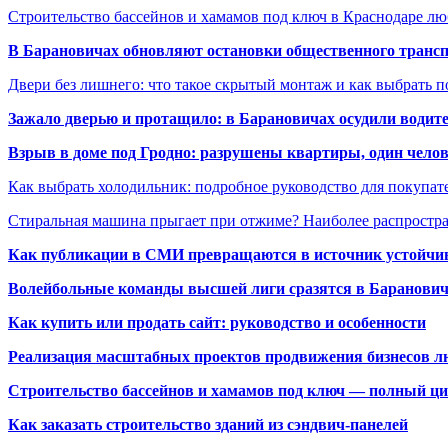
Строительство бассейнов и хамамов под ключ в Краснодаре л
В Барановичах обновляют остановки общественного транс
Двери без лишнего: что такое скрытый монтаж и как выбрать 
Зажало дверью и протащило: в Барановичах осудили водите
Взрыв в доме под Гродно: разрушены квартиры, один челов
Как выбрать холодильник: подробное руководство для покупат
Стиральная машина прыгает при отжиме? Наиболее распрост
Как публикации в СМИ превращаются в источник устойчиво
Волейбольные команды высшей лиги сразятся в Баранови
Как купить или продать сайт: руководство и особенности
Реализация масштабных проектов продвижения бизнесов лю
Строительство бассейнов и хамамов под ключ — полный ци
Как заказать строительство зданий из сэндвич-панелей