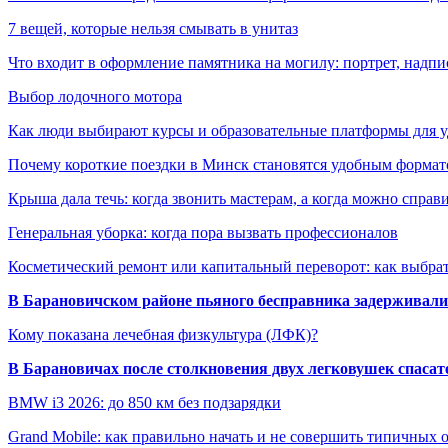
7 вещей, которые нельзя смывать в унитаз
Что входит в оформление памятника на могилу: портрет, надпис
Выбор лодочного мотора
Как люди выбирают курсы и образовательные платформы для 
Почему короткие поездки в Минск становятся удобным формат
Крыша дала течь: когда звонить мастерам, а когда можно справ
Генеральная уборка: когда пора вызвать профессионалов
Косметический ремонт или капитальный переворот: как выбрат
В Барановичском районе пьяного бесправника задерживали 
Кому показана лечебная физкультура (ЛФК)?
В Барановичах после столкновения двух легковушек спаса
BMW i3 2026: до 850 км без подзарядки
Grand Mobile: как правильно начать и не совершить типичных