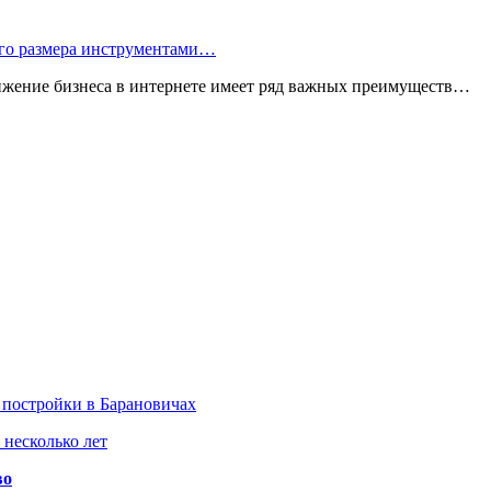
ого размера инструментами…
ижение бизнеса в интернете имеет ряд важных преимуществ…
 постройки в Барановичах
 несколько лет
во