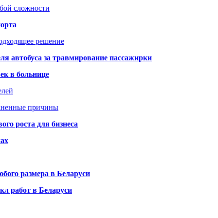
юбой сложности
порта
подходящее решение
ля автобуса за травмирование пассажирки
ек в больнице
елей
раненные причины
го роста для бизнеса
чах
бого размера в Беларуси
кл работ в Беларуси