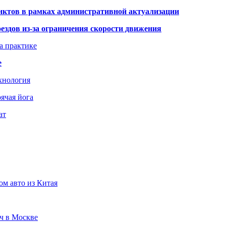
нктов в рамках административной актуализации
здов из-за ограничения скорости движения
а практике
е
хнология
ячая йога
ат
ом авто из Китая
юч в Москве