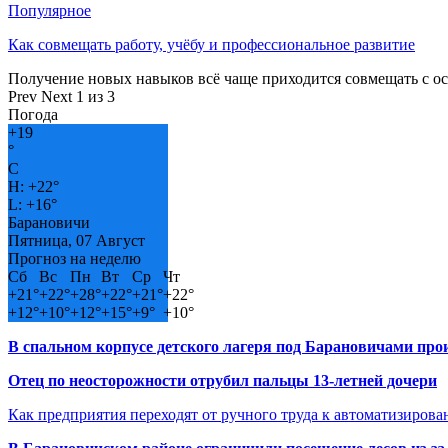
Популярное
Как совмещать работу, учёбу и профессиональное развитие
Получение новых навыков всё чаще приходится совмещать с о
Prev
Next
1 из 3
Погода
+
19
°
C
H:
+
22°
L:
+
16°
Барановичи
Пятница, 07 Август
Прогноз на неделю
Сб
Вс
Пн
Вт
Ср
Чт
+
21°
+
22°
+
28°
+
22°
+
21°
+
22°
+
12°
+
10°
+
12°
+
15°
+
9°
+
10°
В спальном корпусе детского лагеря под Барановичами пр
Отец по неосторожности отрубил пальцы 13-летней дочери
Как предприятия переходят от ручного труда к автоматизиров