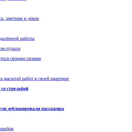
ь, цветник и декор
удалённой работы
ом отдыха
иться своими силами
ь масштаб работ в своей квартире
со стрельбой
тели деблокировали пассажира
 ошибок