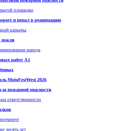
а высокой пожарной опасности
акрытой площадке
дороге и попал в реанимацию
шной карьеры
и дожди
формировании народа
овых работ A1
дённых
ль MotoFestWest 2026
з-за пожарной опасности
зона ответственности
ядков
интернете
е десять лет