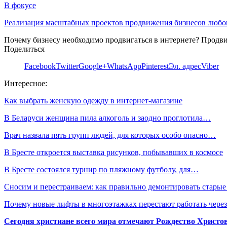
В фокусе
Реализация масштабных проектов продвижения бизнесов люб
Почему бизнесу необходимо продвигаться в интернете? Продв
Поделиться
Facebook
Twitter
Google+
WhatsApp
Pinterest
Эл. адрес
Viber
Интересное:
Как выбрать женскую одежду в интернет-магазине
В Беларуси женщина пила алкоголь и заодно проглотила…
Врач назвала пять групп людей, для которых особо опасно…
В Бресте откроется выставка рисунков, побывавших в космосе
В Бресте состоялся турнир по пляжному футболу, для…
Сносим и перестраиваем: как правильно демонтировать старые
Почему новые лифты в многоэтажках перестают работать через
Сегодня христиане всего мира отмечают Рождество Христо