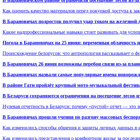
В Барановичском районе ограничили посещение лесов из-з
Как оценить качество материалов перед покупкой доступа к з
В Барановичах подросток получил удар током на железной 
Какие надпрофессиональные навыки стоит развивать для успе
Погода в Барановичах на 25 июня: переменная облачность 
Происхождение белорусов: что антропология рассказывает о 
В Барановичах 26 июня возможны перебои связи из-за план
В Барановичах назвали самые популярные имена новорож
В районе Гати пройдёт крупный мото-музыкальный фестива
В Беларуси сохраняются ограничения на посещение лесов и
Нулевая отчетность в Беларуси: почему «пустой» отчет — это 
В Барановичах прошли учения по разгону массовых беспор
Как изменились способы общения и защиты личных данных в 
Как изменились представления о комфортном жилье за последни