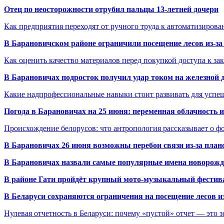
Отец по неосторожности отрубил пальцы 13-летней дочери
Как предприятия переходят от ручного труда к автоматизиров
В Барановичском районе ограничили посещение лесов из-з
Как оценить качество материалов перед покупкой доступа к з
В Барановичах подросток получил удар током на железной 
Какие надпрофессиональные навыки стоит развивать для успе
Погода в Барановичах на 25 июня: переменная облачность 
Происхождение белорусов: что антропология рассказывает о 
В Барановичах 26 июня возможны перебои связи из-за план
В Барановичах назвали самые популярные имена новорож
В районе Гати пройдёт крупный мото-музыкальный фестива
В Беларуси сохраняются ограничения на посещение лесов и
Нулевая отчетность в Беларуси: почему «пустой» отчет — это 