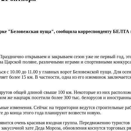
арке "Беловежская пуща", сообщила корреспонденту БЕЛТА 
. Празднично открываем и закрываем сезон уже не первый год, 
на Царской поляне, различными играми и спортивными конкурс
я с 10.00 до 11.00 у главных ворот Беловежской пущи. Для ос
ет более 15 км. В частности, одна из его изюминок заключается
шрутов общей длиной свыше 100 км. Некоторые из них располож
лом же нацпарк посетили более 300 тыс. белорусов и иностранны
ьные изменения. Сейчас на территории ведутся строительные р
 до конца этого года планируют возвести новую.
явится очень красивая входная группа. Передвижению туристов 
 закусочной хате Деда Мороза, обновления коснутся торговых ря