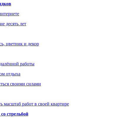
ядков
интернете
е десять лет
ь, цветник и декор
удалённой работы
ом отдыха
иться своими силами
ь масштаб работ в своей квартире
со стрельбой