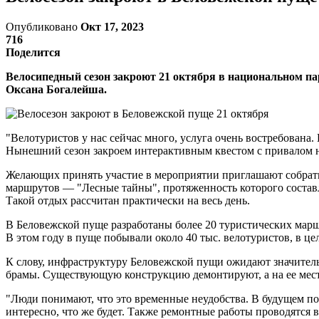
Опубликовано
Окт 17, 2023
716
Поделится
Велосипедный сезон закроют 21 октября в национальном п
Оксана Богалейша.
"Велотуристов у нас сейчас много, услуга очень востребована
Нынешний сезон закроем интерактивным квестом с привалом 
Желающих принять участие в мероприятии приглашают собратьс
маршрутов — "Лесные тайны", протяженность которого составля
Такой отдых рассчитан практически на весь день.
В Беловежской пуще разработаны более 20 туристических мар
В этом году в пуще побывали около 40 тыс. велотуристов, в це
К слову, инфраструктуру Беловежской пущи ожидают значител
брамы. Существующую конструкцию демонтируют, а на ее месте
"Люди понимают, что это временные неудобства. В будущем по
интересно, что же будет. Также ремонтные работы проводятся в