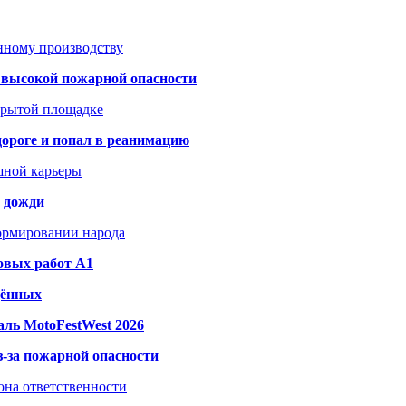
анному производству
а высокой пожарной опасности
акрытой площадке
дороге и попал в реанимацию
шной карьеры
и дожди
формировании народа
овых работ A1
дённых
ль MotoFestWest 2026
з-за пожарной опасности
зона ответственности