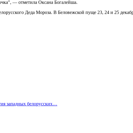
очка", — отметила Оксана Богалейша.
белорусского Деда Мороза. В Беловежской пуще 23, 24 и 25 дека
ития западных белорусских…