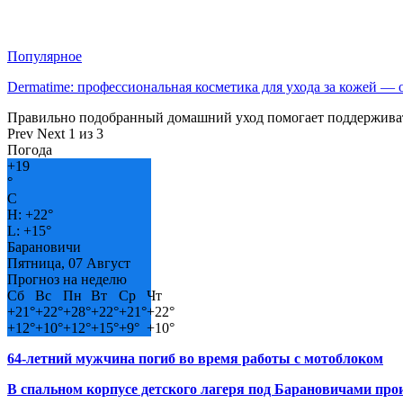
Популярное
Dermatime: профессиональная косметика для ухода за кожей —
Правильно подобранный домашний уход помогает поддерживат
Prev
Next
1 из 3
Погода
+
19
°
C
H:
+
22°
L:
+
15°
Барановичи
Пятница, 07 Август
Прогноз на неделю
Сб
Вс
Пн
Вт
Ср
Чт
+
21°
+
22°
+
28°
+
22°
+
21°
+
22°
+
12°
+
10°
+
12°
+
15°
+
9°
+
10°
64-летний мужчина погиб во время работы с мотоблоком
В спальном корпусе детского лагеря под Барановичами пр