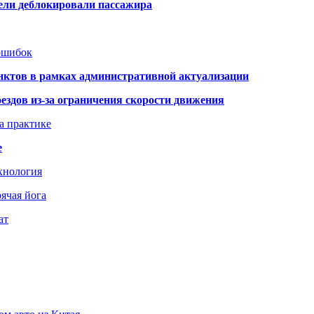
тели деблокировали пассажира
 ошибок
нктов в рамках административной актуализации
здов из-за ограничения скорости движения
а практике
е
хнология
ячая йога
ат