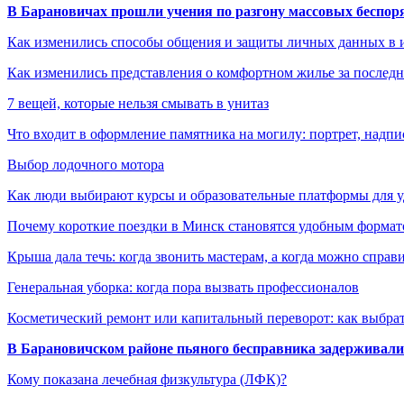
В Барановичах прошли учения по разгону массовых беспор
Как изменились способы общения и защиты личных данных в 
Как изменились представления о комфортном жилье за последни
7 вещей, которые нельзя смывать в унитаз
Что входит в оформление памятника на могилу: портрет, надпис
Выбор лодочного мотора
Как люди выбирают курсы и образовательные платформы для 
Почему короткие поездки в Минск становятся удобным формат
Крыша дала течь: когда звонить мастерам, а когда можно справ
Генеральная уборка: когда пора вызвать профессионалов
Косметический ремонт или капитальный переворот: как выбрат
В Барановичском районе пьяного бесправника задерживали 
Кому показана лечебная физкультура (ЛФК)?