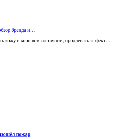
 обзор бренда и…
ь кожу в хорошем состоянии, продлевать эффект…
оизошёл пожар