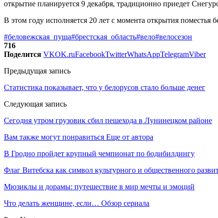
открытие планируется 9 декабря, традиционно приедет Снегур
В этом году исполняется 20 лет с момента открытия поместья 
#беловежская_пуща
#брестская_область
#вело
#велосезон
716
Поделится
VK
OK.ru
Facebook
Twitter
WhatsApp
Telegram
Viber
Предыдущая запись
Статистика показывает, что у белорусов стало больше денег
Следующая запись
Сегодня утром грузовик сбил пешехода в Лунинецком районе
Вам также могут понравиться
Еще от автора
В Гродно пройдет крупный чемпионат по бодибилдингу
Флаг Витебска как символ культурного и общественного разв
Мюзиклы и дорамы: путешествие в мир мечты и эмоций
Что делать женщине, если… Обзор сериала