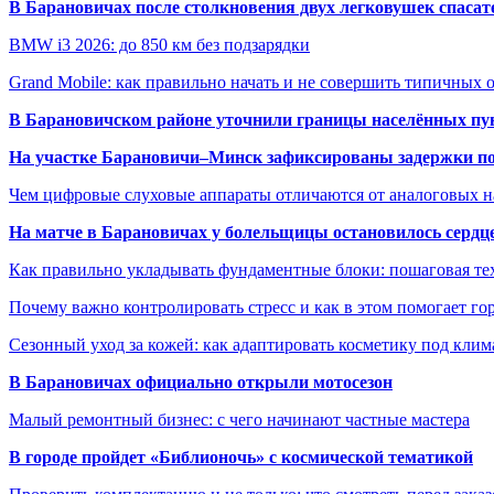
В Барановичах после столкновения двух легковушек спаса
BMW i3 2026: до 850 км без подзарядки
Grand Mobile: как правильно начать и не совершить типичных
В Барановичском районе уточнили границы населённых пу
На участке Барановичи–Минск зафиксированы задержки пое
Чем цифровые слуховые аппараты отличаются от аналоговых н
На матче в Барановичах у болельщицы остановилось сердц
Как правильно укладывать фундаментные блоки: пошаговая те
Почему важно контролировать стресс и как в этом помогает гор
Сезонный уход за кожей: как адаптировать косметику под клим
В Барановичах официально открыли мотосезон
Малый ремонтный бизнес: с чего начинают частные мастера
В городе пройдет «Библионочь» с космической тематикой