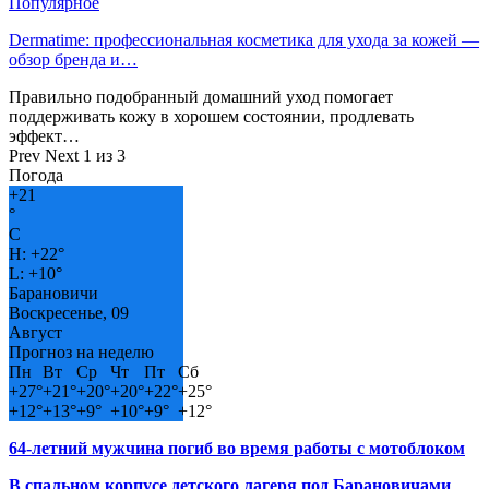
Популярное
Dermatime: профессиональная косметика для ухода за кожей —
обзор бренда и…
Правильно подобранный домашний уход помогает
поддерживать кожу в хорошем состоянии, продлевать
эффект…
Prev
Next
1 из 3
Погода
+
21
°
C
H:
+
22°
L:
+
10°
Барановичи
Воскресенье, 09
Август
Прогноз на неделю
Пн
Вт
Ср
Чт
Пт
Сб
+
27°
+
21°
+
20°
+
20°
+
22°
+
25°
+
12°
+
13°
+
9°
+
10°
+
9°
+
12°
64-летний мужчина погиб во время работы с мотоблоком
В спальном корпусе детского лагеря под Барановичами