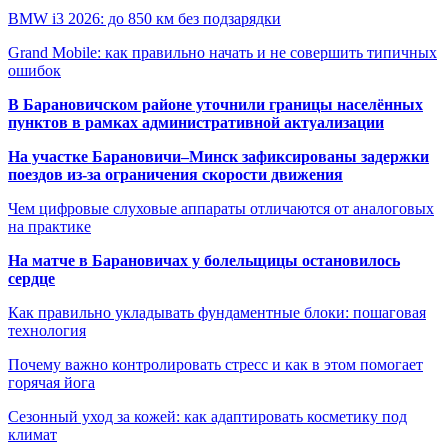
BMW i3 2026: до 850 км без подзарядки
Grand Mobile: как правильно начать и не совершить типичных
ошибок
В Барановичском районе уточнили границы населённых
пунктов в рамках административной актуализации
На участке Барановичи–Минск зафиксированы задержки
поездов из-за ограничения скорости движения
Чем цифровые слуховые аппараты отличаются от аналоговых
на практике
На матче в Барановичах у болельщицы остановилось
сердце
Как правильно укладывать фундаментные блоки: пошаговая
технология
Почему важно контролировать стресс и как в этом помогает
горячая йога
Сезонный уход за кожей: как адаптировать косметику под
климат