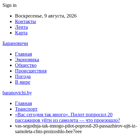
Sign in
Воскресенье, 9 августа, 2026
Контакты
Лента
Карта
Барановичи
Главная
Экономика
Общество
Происшествия
Погода
В мире
baranovichi.by
Главная
Транспорт
«Вас сегодня так много». Пилот попросил 20
пассажиров уйти из самолета — что произошло?
vas-segodnja-tak-mnogo-pilot-poprosil-20-passazhirov-ujti-iz-
samoleta-chto-proizoshlo-bee7eee