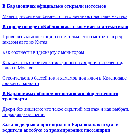
В Барановичах официально открыли мотосезон
Малый ремонтный бизнес: с чего начинают частные мастера
В городе пройдет «Библионочь» с космической тематикой
Проверить комплектацию и не только: что смотреть перед
заказом авто из Китая
Как соотнести видеокарту с монитором
Как заказать строительство зданий из сэндвич-панелей под
ключ в Москве
Строительство бассейнов и хамамов под ключ в Краснодаре
любой сложности
В Барановичах обновляют остановки общественного
транспорта
Двери без лишнего: что такое скрытый монтаж и как выбрать
подходящее решение
Зажало дверью и протащило: в Барановичах осудили
водителя автобуса за травмирование пассажирки