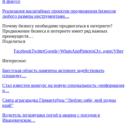
В фокусе
Реализация масштабных проектов продвижения бизнесов
любого размера инструментами…
Почему бизнесу необходимо продвигаться в интернете?
Продвижение бизнеса в интернете имеет ряд важных
преимуществ…
Поделиться
Facebook
Twitter
Google+
WhatsApp
Pinterest
Эл. адрес
Viber
Интересное:
Брестская область намерена активнее задействовать
площадку…
Стал известен конкурс на новую специальность «информация
и…
Свята аграгарадка Гірмантаўцы “Люблю цябе, мой родны
край”
Водитель легковушки погиб в аварии с поездом в
Ивацевичском…