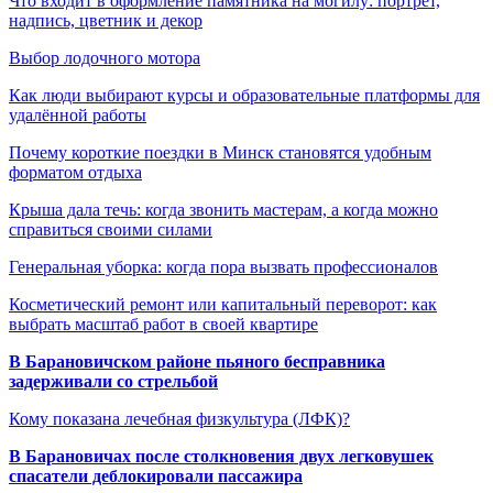
Что входит в оформление памятника на могилу: портрет,
надпись, цветник и декор
Выбор лодочного мотора
Как люди выбирают курсы и образовательные платформы для
удалённой работы
Почему короткие поездки в Минск становятся удобным
форматом отдыха
Крыша дала течь: когда звонить мастерам, а когда можно
справиться своими силами
Генеральная уборка: когда пора вызвать профессионалов
Косметический ремонт или капитальный переворот: как
выбрать масштаб работ в своей квартире
В Барановичском районе пьяного бесправника
задерживали со стрельбой
Кому показана лечебная физкультура (ЛФК)?
В Барановичах после столкновения двух легковушек
спасатели деблокировали пассажира