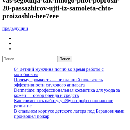
vas-segodnja-tak-mnogo-pilot-poprosil-
20-passazhirov-ujti-iz-samoleta-chto-
proizoshlo-bee7eee
предыдущий
64-летний мужчина погиб во время работы с
мотоблоком
Почему громкость — не главный показатель
эффективности слухового аппарата
Dermatime: профессиональная косметика для ухода за
кожей — обзор бренда и средств
Как совмещать работу, учёбу и профессиональное
развитие
В спальном корпусе детского лагеря под Барановичами
произошёл пожар