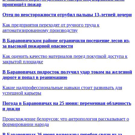
произошёл пожар
Отец по неосторожности отрубил пальцы 13-летней дочери
Как предприятия переходят от ручного труда к
автоматизированному производству
В Барановичском районе ограничили посещение лесов из-
за высокой пожарной опасности
Как оценить качество материалов перед покупкой доступа к
закрытой площадке
В Барановичах подросток получил удар током на железной
дороге и попал в реанимацию
Какие надпрофессиональные навыки стоит развивать для
успешной карьеры
Погода в Барановичах на 25 июня: переменная облачность
и дожди
Происхождение белорусов: что антропология рассказывает о
формировании народа
В Барановичах 26 июня возможны перебои связи из-за