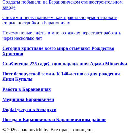
Солдаты побывали на Барановичском станкостроительном
заводе
Сносим и перестраиваем: как правильно демонтировать
старые постройки в Барановичах
Почему новые лифты в многоэтажках перестают работать
через несколько лет
Сегодня христиане всего мира отмечают Рождество
Христово
Спаўняецца 225 гадоў з дня нараджэння Адама Міцкевіча
Поэт белорусской земли. К 140-летию со дня рождения
Янки Купалы
Работа в Барановичах
Медицина Барановичей
Digital услуги в Беларуси
Погода в Барановичах и Барановичском районе
© 2026 - baranovichi.by. Все права защищены.